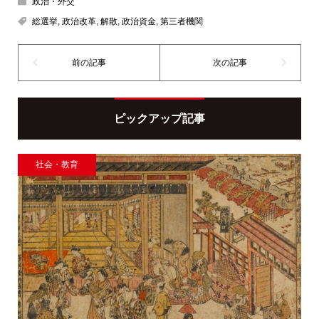
政治・外交
総選挙
,
政治改革
,
解散
,
政治資金
,
第三者機関
ピックアップ記事
社会・教育