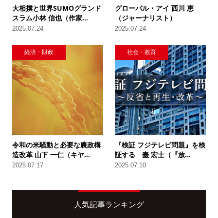
大相撲と世界SUMOグランド
グローバル・アイ 西川 恵
スラム小林 信也（作家...
（ジャーナリスト）
2025.07.24
2025.07.24
経済・財政
社会・教育
令和の米騒動と必要な農政構
『検証 フジテレビ問題』を検
造改革 山下 一仁（キヤ...
証する 臺 宏士（『放...
2025.07.17
2025.07.10
人気記事ランキング