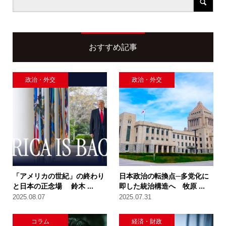
おすすめ記事
政治・外交
政治・外交
「アメリカの世紀」の終わり
日本政治の転換点─多党化に
と日本の正念場 鈴木 ...
即した統治構造へ 牧原 ...
2025.08.07
2025.07.31
コラム
経済・財政