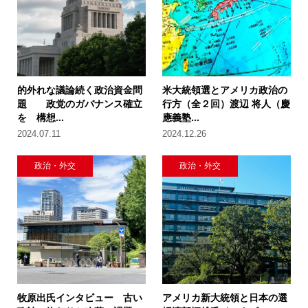
的外れな議論続く政治資金問
米大統領選とアメリカ政治の
題 政党のガバナンス確立
行方（全２回）渡辺 将人（慶
を 構想...
應義塾...
2024.07.11
2024.12.26
政治・外交
政治・外交
牧原出氏インタビュー 古い
アメリカ新大統領と日本の選