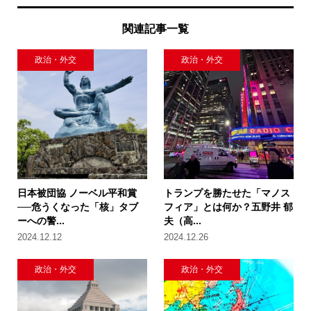
関連記事一覧
政治・外交
政治・外交
日本被団協 ノーベル平和賞
トランプを勝たせた「マノス
──危うくなった「核」タブ
フィア」とは何か？五野井 郁
ーへの警...
夫（高...
2024.12.12
2024.12.26
政治・外交
政治・外交