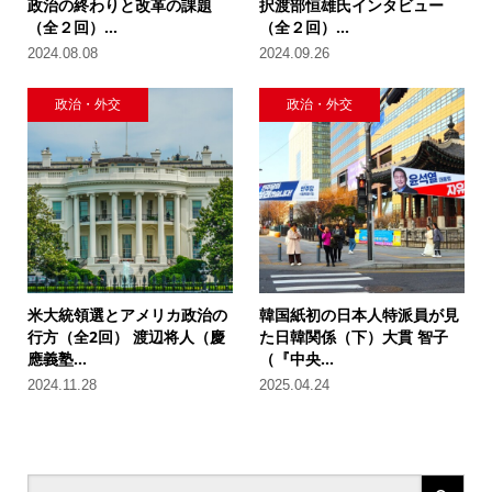
政治の終わりと改革の課題
択渡部恒雄氏インタビュー
（全２回）...
（全２回）...
2024.08.08
2024.09.26
政治・外交
政治・外交
米大統領選とアメリカ政治の
韓国紙初の日本人特派員が見
行方（全2回） 渡辺将人（慶
た日韓関係（下）大貫 智子
應義塾...
（『中央...
2024.11.28
2025.04.24