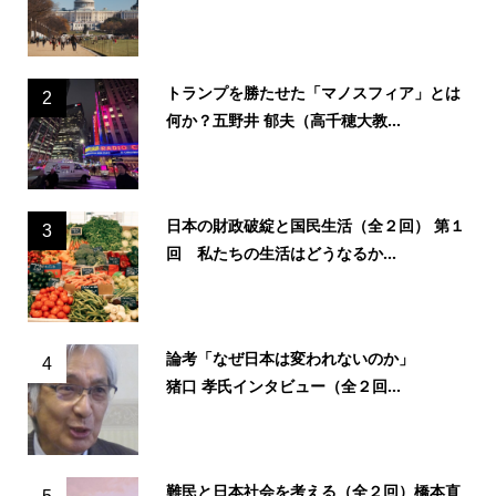
トランプを勝たせた「マノスフィア」とは
2
何か？五野井 郁夫（高千穂大教...
日本の財政破綻と国民生活（全２回） 第１
3
回 私たちの生活はどうなるか...
論考「なぜ日本は変われないのか」
4
猪口 孝氏インタビュー（全２回...
難民と日本社会を考える（全２回）橋本直
5