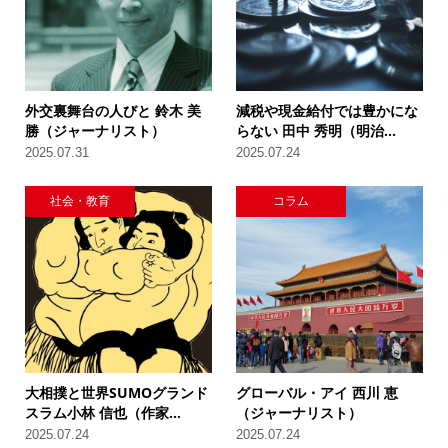
外交裏舞台の人びと 鈴木 美
減税や現金給付では豊かにな
勝（ジャーナリスト）
らない 田中 秀明（明治...
2025.07.31
2025.07.24
社会・教育
コラム
大相撲と世界SUMOグランド
グローバル・アイ 西川 恵
スラム小林 信也（作家...
（ジャーナリスト）
2025.07.24
2025.07.24