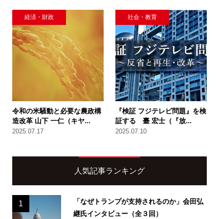
経済・財政
社会・教育
令和の米騒動と必要な農政構
『検証 フジテレビ問題』を検
造改革 山下 一仁（キヤ...
証する 臺 宏士（『放...
2025.07.17
2025.07.10
人気記事ランキング
「なぜトランプが支持されるのか」会田弘
1
継氏インタビュー（全３回）