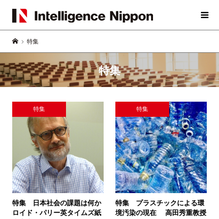
特集
特集
特集
特集
特集 日本社会の課題は何か
特集 プラスチックによる環
ロイド・パリー英タイムズ紙
境汚染の現在
高田秀重教授