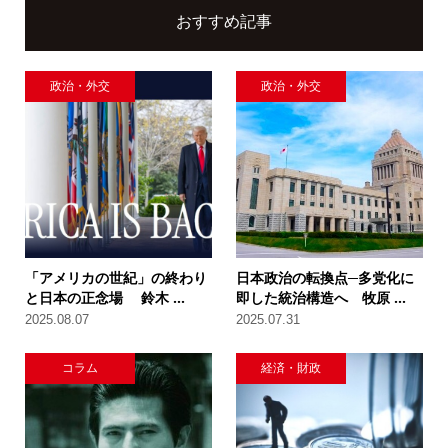
おすすめ記事
政治・外交
政治・外交
「アメリカの世紀」の終わり
日本政治の転換点─多党化に
と日本の正念場 鈴木 ...
即した統治構造へ 牧原 ...
2025.08.07
2025.07.31
コラム
経済・財政