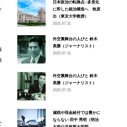
日本政治の転換点─多党化
を
に即した統治構造へ 牧原
出（東京大学教授）
2025.07.31
外交裏舞台の人びと 鈴木
美勝（ジャーナリスト）
藤
2025.07.31
審
外交裏舞台の人びと 鈴木
美勝（ジャーナリスト）
2025.07.25
減税や現金給付では豊かに
ならない 田中 秀明（明治
で
大学公共政策大学院...