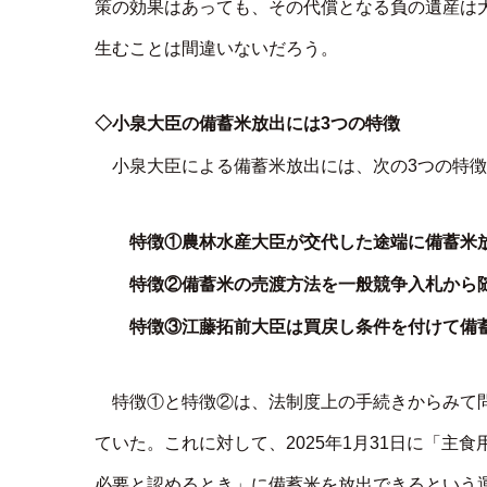
策の効果はあっても、その代償となる負の遺産は
生むことは間違いないだろう。
◇小泉大臣の備蓄米放出には3つの特徴
小泉大臣による備蓄米放出には、次の3つの特
特徴①農林水産大臣が交代した途端に備蓄米
特徴②備蓄米の売渡方法を一般競争入札から
特徴③江藤拓前大臣は買戻し条件を付けて備蓄
特徴①と特徴②は、法制度上の手続きからみて
ていた。これに対して、2025年1月31日に「
必要と認めるとき」に備蓄米を放出できるという