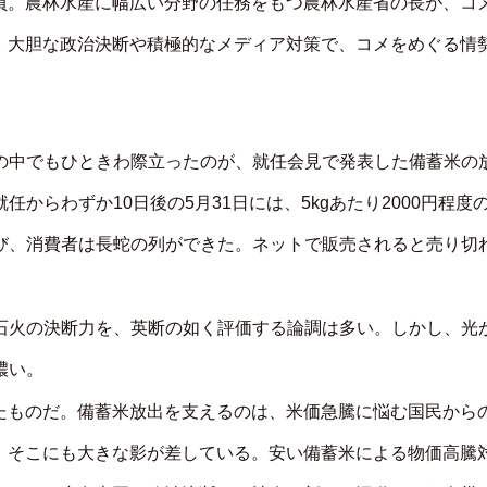
員。農林水産に幅広い分野の任務をもつ農林水産省の長が、コ
、大胆な政治決断や積極的なメディア対策で、コメをめぐる情
の中でもひときわ際立ったのが、就任会見で発表した備蓄米の
任からわずか10日後の5月31日には、5kgあたり2000円程度
び、消費者は長蛇の列ができた。ネットで販売されると売り切
石火の決断力を、英断の如く評価する論調は多い。しかし、光
濃い。
たものだ。備蓄米放出を支えるのは、米価急騰に悩む国民から
。そこにも大きな影が差している。安い備蓄米による物価高騰