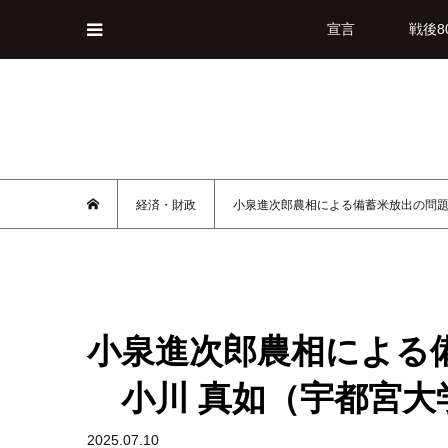
宣言
戦後8
経済・財政
小泉進次郎農相による備蓄米放出の問題
小泉進次郎農相による
小川 真如（宇都宮大
2025.07.10