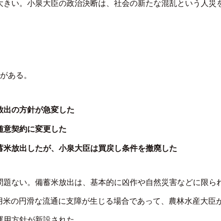
大きい。小泉大臣の政治決断は、社会の新たな混乱という人災
徴がある。
放出の方針が急変した
随意契約に変更した
米放出したが、小泉大臣は買戻し条件を撤廃した
問題ない。備蓄米放出は、基本的に凶作や自然災害などに限ら
主食用米の円滑な流通に支障が生じる場合であって、農林水産大臣
運用方針が新設された。