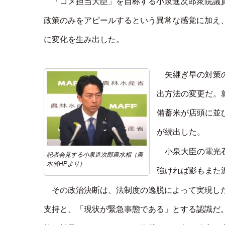
「コメ担当大臣」を自称する小泉進次郎衆院議
政策のみをアピールするという異常な感覚に加え
に変化を生み出した。
矢継ぎ早の対策
出方法の変更だ。就
備蓄米が店頭に並
が続出した。
小泉大臣の電光
記者会見する小泉進次郎農水相（農
水省HPより）
強ければ影もまた
その政治決断は、法制度の逸脱によって実現し
支持と、「現状が緊急事態である」とする認識だ