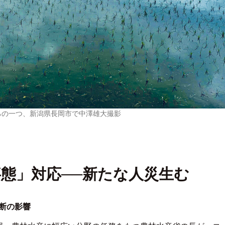
ろの一つ、新潟県長岡市で中澤雄大撮影
態」対応──新たな人災生む
断の影響