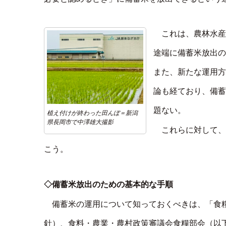
これは、農林水産
途端に備蓄米放出の
また、新たな運用方
論も経ており、備蓄
題ない。
植え付けが終わった田んぼ＝新潟
県長岡市で中澤雄大撮影
これらに対して、
こう。
◇備蓄米放出のための基本的な手順
備蓄米の運用について知っておくべきは、「食
針）、食料・農業・農村政策審議会食糧部会（以