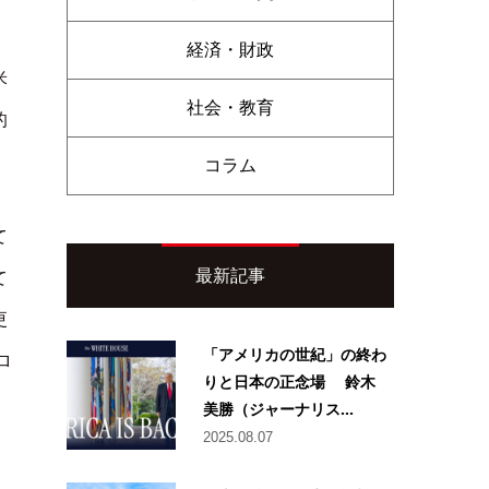
経済・財政
米
社会・教育
的
コラム
て
最新記事
て
更
「アメリカの世紀」の終わ
ロ
りと日本の正念場 鈴木
美勝（ジャーナリス...
2025.08.07