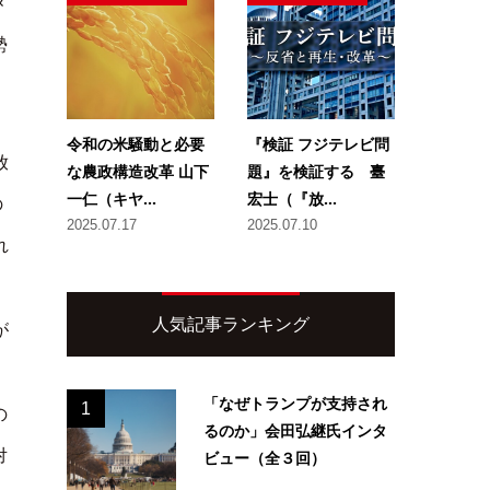
メ
勢
令和の米騒動と必要
『検証 フジテレビ問
放
な農政構造改革 山下
題』を検証する 臺
一仁（キヤ...
宏士（『放...
の
2025.07.17
2025.07.10
れ
人気記事ランキング
が
「なぜトランプが支持され
1
の
るのか」会田弘継氏インタ
対
ビュー（全３回）