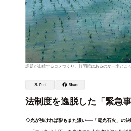
課題が山積するコメづくり。打開策はあるのか＝米どこ
Post
Share
法制度を逸脱した「緊急事
◇光が強ければ影もまた濃い──「電光石火」の決