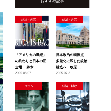
おすすめ記事
政治・外交
政治・外交
「アメリカの世紀」
日本政治の転換点─
の終わりと日本の正
多党化に即した統治
念場 鈴木 ...
構造へ 牧原 ...
2025.08.07
2025.07.31
コラム
経済・財政