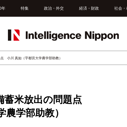
0年
特集
政治・外交
経済・財政
社会・
点 小川 真如（宇都宮大学農学部助教）
備蓄米放出の問題点
学農学部助教）