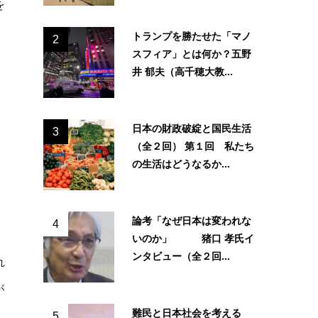
を
トランプを勝たせた「マノ
2
スフィア」とは何か？五野
井 郁夫（高千穂大教...
日本の財政破綻と国民生活
3
（全２回） 第１回 私たち
の生活はどうなるか...
論考「なぜ日本は変われな
4
いのか」 猪口 孝氏イ
ンタビュー（全２回...
れ
が
難民と日本社会を考える
5