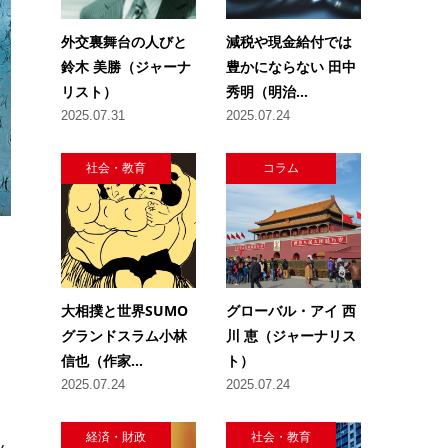
外交裏舞台の人びと
減税や現金給付では
鈴木 美勝（ジャーナ
豊かにならない 田中
リスト）
秀明（明治...
2025.07.31
2025.07.24
社会・教育
コラム
大相撲と世界SUMO
グローバル・アイ 西
グランドスラム小林
川 恵（ジャーナリス
信也（作家...
ト）
2025.07.24
2025.07.24
経済・財政
社会・教育