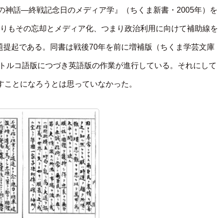
の神話―終戦記念日のメディア学』（ちくま新書・2005年）を
よりもその忘却とメディア化、つまり政治利用に向けて補助線を
題提起である。同書は戦後70年を前に増補版（ちくま学芸文庫
版、トルコ語版につづき英語版の作業が進行している。それにして
すことになろうとは思っていなかった。