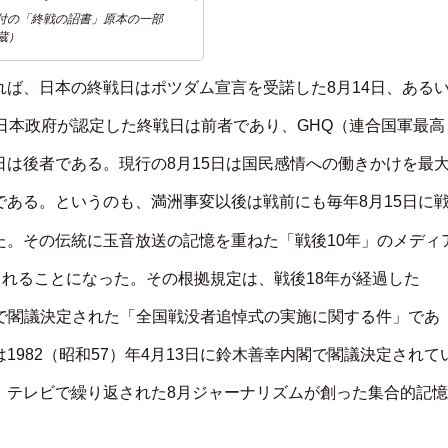
4日付の「終戦の詔書」原本の一部
蔵）
ば、日本の終戦日はポツダム宣言を受諾した8月14日、ある
日本政府が認定した終戦日は前者であり、GHQ（連合国軍最高
は後者である。現行の8月15日は国民感情への働きかけを最
ある。というのも、満洲事変以後は戦前にも毎年8月15日に
た。その伝統に玉音放送の記憶を重ねた「戦後10年」のメディ
されることになった。その根拠規定は、戦後18年が経過した
内閣で閣議決定された「全国戦没者追悼式の実施に関する件」であ
982（昭和57）年4月13日に鈴木善幸内閣で閣議決定されて
、テレビで繰り返された8月ジャーナリズムが創った集合的記憶