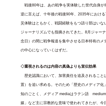
戦後80年は、あの戦争を実体験した世代自身
逆に言えば、十年後の戦後90年、2035年にお
災体験はともかく、戦闘経験をもつ語り部はいな
ジャーナリズムでも指摘されてきた。8月ジャーナ
念日）の間に戦争報道を集中させる日本特有のメ
の中心になっていくはずだ。
◇重視されるのは内容の真偽よりも宣伝効果
歴史認識において、加害責任を追及されること
置）を追い求める。そのため「歴史のメディア化
知のごとく、メディア mediaはラテン語 med
媒」など主に宗教的な意味で使われてきたが、今