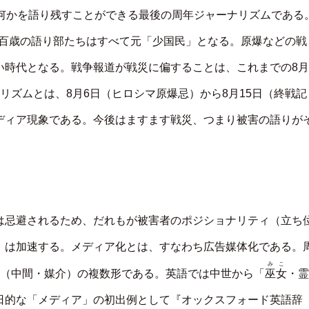
が何かを語り残すことができる最後の周年ジャーナリズムである
ける百歳の語り部たちはすべて元「少国民」となる。原爆などの戦
い時代となる。戦争報道が戦災に偏することは、これまでの8月
リズムとは、8月6日（ヒロシマ原爆忌）から8月15日（終戦記
ディア現象である。今後はますます戦災、つまり被害の語りが
は忌避されるため、だれもが被害者のポジショナリティ（立ち
」は加速する。メディア化とは、すなわち広告媒体化である。
みこ
巫女
ium（中間・媒介）の複数形である。英語では中世から「
・霊
日的な「メディア」の初出例として『オックスフォード英語辞