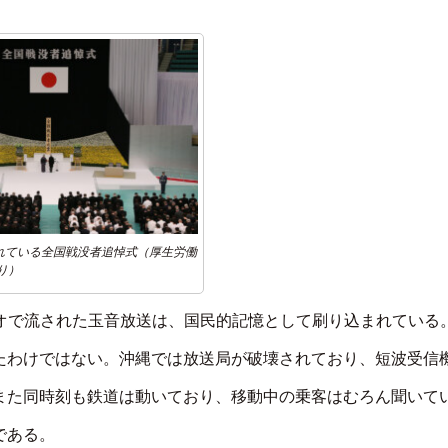
されている全国戦没者追悼式（厚生労働
り）
ラジオで流された玉音放送は、国民的記憶として刷り込まれている
たわけではない。沖縄では放送局が破壊されており、短波受信
また同時刻も鉄道は動いており、移動中の乗客はむろん聞いて
である。