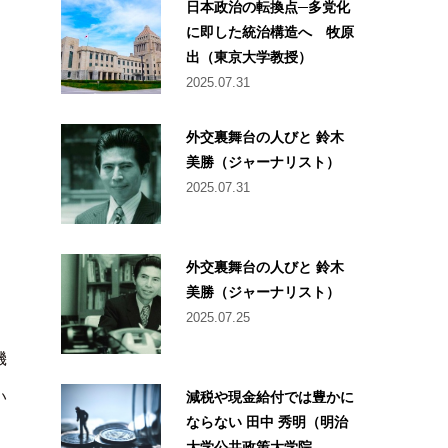
日本政治の転換点─多党化
に即した統治構造へ 牧原
出（東京大学教授）
2025.07.31
外交裏舞台の人びと 鈴木
美勝（ジャーナリスト）
2025.07.31
外交裏舞台の人びと 鈴木
美勝（ジャーナリスト）
2025.07.25
。
機
減税や現金給付では豊かに
い
ならない 田中 秀明（明治
大学公共政策大学院...