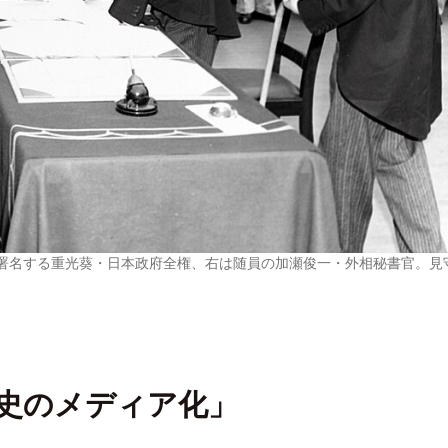
書に署名する重光葵・日本政府全権、右は随員の加瀬俊一・外相秘書官。見
史のメディア化」