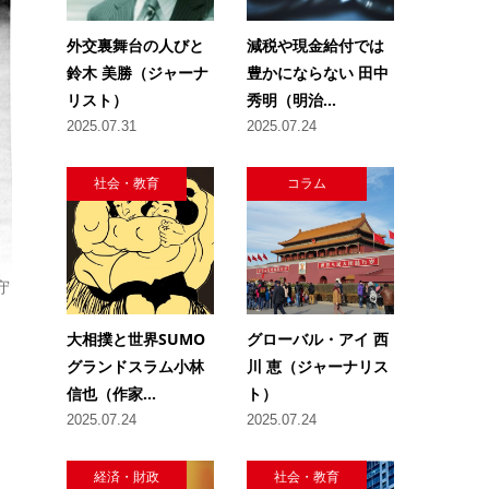
外交裏舞台の人びと
減税や現金給付では
鈴木 美勝（ジャーナ
豊かにならない 田中
リスト）
秀明（明治...
2025.07.31
2025.07.24
社会・教育
コラム
守
大相撲と世界SUMO
グローバル・アイ 西
グランドスラム小林
川 恵（ジャーナリス
信也（作家...
ト）
2025.07.24
2025.07.24
経済・財政
社会・教育