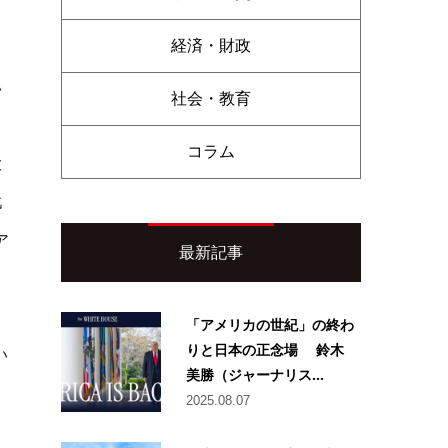
経済・財政
い
社会・教育
コラム
大
戦
ア
最新記事
「アメリカの世紀」の終わ
りと日本の正念場 鈴木
い
美勝（ジャーナリス...
2025.08.07