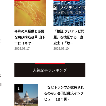
。
令和の米騒動と必要
『検証 フジテレビ問
な農政構造改革 山下
題』を検証する 臺
そ
一仁（キヤ...
宏士（『放...
2025.07.17
2025.07.10
人気記事ランキング
位
周
「なぜトランプが支持され
1
るのか」会田弘継氏インタ
ビュー（全３回）