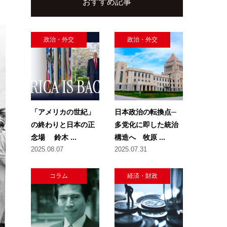
おすすめ記事
政治・外交
政治・外交
「アメリカの世紀」
日本政治の転換点─
の終わりと日本の正
多党化に即した統治
念場 鈴木 ...
構造へ 牧原 ...
2025.08.07
2025.07.31
コラム
経済・財政