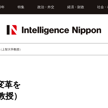
0年
特集
政治・外交
経済・財政
社会・
己（上智大学教授）
変革を
教授）