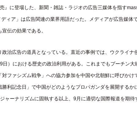
販売』に登場した、新聞・雑誌・ラジオの広告三媒体を指すmas
で「メディア」は広告関連の業界用語だった。メディアが広告媒体
も宣伝の効果である。
り政治広告の道具となっている。直近の事例では、ウクライナ
月9日）における歴史の政治利用がある。これまでもプーチン大
「対ファシズム戦争」への協力参加を中国や北朝鮮に呼びかけ
戦勝利記念日」で中国がどのようなプロパガンダを展開するか
月ジャーナリズムに固執する以上、9月に適切な国際報道を期待