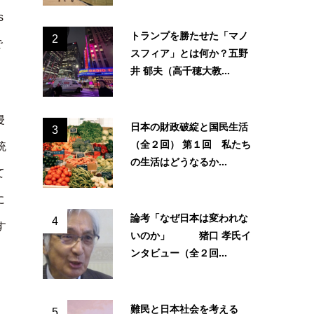
s
トランプを勝たせた「マノ
2
で
スフィア」とは何か？五野
井 郁夫（高千穂大教...
侵
日本の財政破綻と国民生活
3
（全２回） 第１回 私たち
統
の生活はどうなるか...
て
に
論考「なぜ日本は変われな
4
す
いのか」 猪口 孝氏イ
ンタビュー（全２回...
難民と日本社会を考える
5