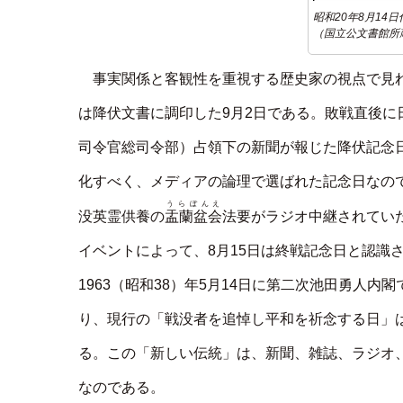
昭和20年8月1
（国立公文書館所
事実関係と客観性を重視する歴史家の視点で見れ
は降伏文書に調印した9月2日である。敗戦直後に
司令官総司令部）占領下の新聞が報じた降伏記念日
化すべく、メディアの論理で選ばれた記念日なので
うらぼんえ
盂蘭盆会
没英霊供養の
法要がラジオ中継されてい
イベントによって、8月15日は終戦記念日と認識
1963（昭和38）年5月14日に第二次池田勇人
り、現行の「戦没者を追悼し平和を祈念する日」は1
る。この「新しい伝統」は、新聞、雑誌、ラジオ
なのである。