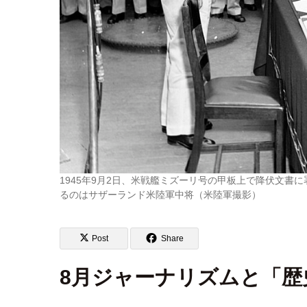
1945年9月2日、米戦艦ミズーリ号の甲板上で降伏文
るのはサザーランド米陸軍中将（米陸軍撮影）
Post
Share
8月ジャーナリズムと「歴