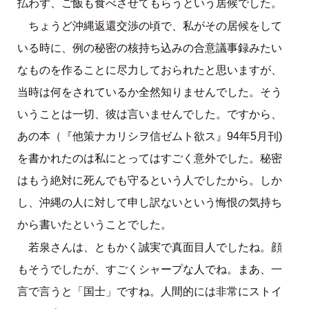
払わず、ご飯も食べさせてもらうという居候でした。
ちょうど沖縄返還交渉の頃で、私がその居候をして
いる時に、例の秘密の核持ち込みの合意議事録みたい
なものを作ることに尽力しておられたと思いますが、
当時は何をされているか全然知りませんでした。そう
いうことは一切、彼は言いませんでした。ですから、
あの本（『他策ナカリシヲ信ゼムト欲ス』94年5月刊)
を書かれたのは私にとってはすごく意外でした。秘密
はもう絶対に死んでも守るという人でしたから。しか
し、沖縄の人に対して申し訳ないという悔恨の気持ち
から書いたということでした。
若泉さんは、ともかく誠実で真面目人でしたね。顔
もそうでしたが、すごくシャープな人でね。まあ、一
言で言うと「国士」ですね。人間的には非常にストイ