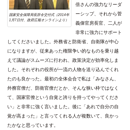
倍さんの強力なリーダ
ーシップ、それから菅
国家安全保障局長辞令交付式（2014年
1月7日付、政府広報オンラインより）
義偉官房長官、二人が
非常に強力にサポート
してくださいました。外務省と防衛省、自衛隊が中心
になりますが、従来あった権限争い的なものを乗り越
えて議論がスムーズに行われ、政策決定が効率化しま
した。それぞれの役所が一流の人物を送り込んでくれ
たのも良かった。最初の全体会合で私は「みなさん、
外務官僚だ、防衛官僚だとか、そんな狭い枠ではなく
て、国家官僚という自覚と誇りを持ってやってくださ
い」と非常に強く言いました。後に「あれで自分の自
覚が高まった」と言ってくれる人が複数いて、良かっ
たかなと思っています。