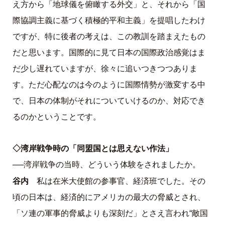
俯瞰
え方から「地球儀を
する外交」と、それから「国
際協調主義に基づく積極的平和主義」を提唱したわけ
ですが、特に後者の考えは、この教訓を踏まえたもの
だと思います。国際的に見て日本の国際政治感覚はま
だ少し遅れていますが、徐々に追いつきつつありま
す。ただ心配なのは今のように国際情勢が激変する中
で、日本の体制がそれについていけるのか、対応でき
るのかということです。
◇湾岸戦争時の「同盟国とは思えない作法」
──湾岸戦争の当時、どういう体験をされましたか。
谷内
私は在米大使館の参事官、経済班でした。その
頃の日本は、経済的にアメリカの最大の脅威とされ、
「ソ連の軍事的脅威よりも深刻だ」とさえ言われ“敵国