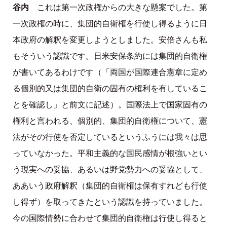
谷内
これは第一次政権からの大きな懸案でした。第
一次政権の時に、集団的自衛権を行使し得るように日
本政府の解釈を変更しようとしました。安倍さんも私
もそういう認識です。日米安保条約には集団的自衛権
が書いてあるわけです（「両国が国際連合憲章に定め
る個別的又は集団的自衛の固有の権利を有しているこ
とを確認し」と前文に記述）。国際法上で国家固有の
権利と言われる、個別的、集団的自衛権について、憲
法がその行使を否定しているというふうには我々は思
っていなかった。平和主義的な国民感情が根強いとい
う現実への妥協、あるいは野党勢力への妥協として、
ああいう政府解釈（集団的自衛権は保有すれども行使
し得ず）を取ってきたという認識を持っていました。
今の国際情勢に合わせて集団的自衛権は行使し得ると