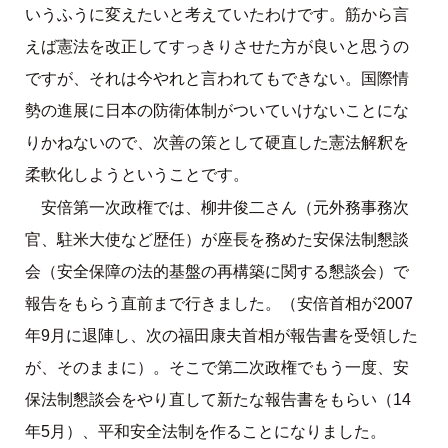
いうふうに変えたいと考えていたわけです。筋から言
えば憲法を改正してすっきりさせた方が良いと思うの
ですが、それは今やれと言われてもできない。国際情
勢の進展に日本の防衛体制がついていけないことにな
りかねないので、次善の策として硬直した憲法解釈を
柔軟化しようということです。
安倍第一次政権では、柳井俊二さん（元外務事務次
官、駐米大使など歴任）が座長を務めた安保法制懇談
会（安全保障の法的基盤の再構築に関する懇談会）で
報告をもらう直前まで行きました。（安倍首相が2007
年9月に退陣し、次の福田康夫首相が報告書を受領した
が、そのままに）。そこで第二次政権でもう一度、安
保法制懇談会をやり直して新たな報告書をもらい（14
年5月）、平和安全法制を作ることになりました。