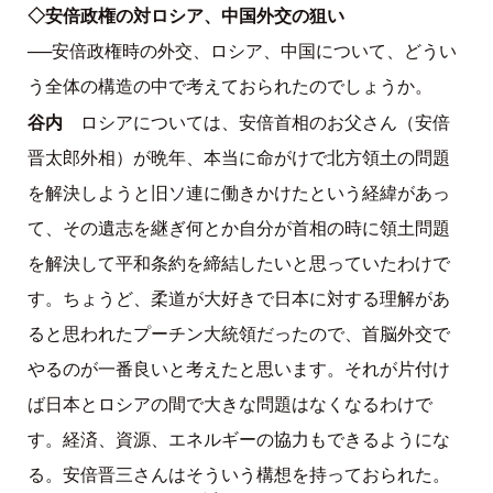
◇安倍政権の対ロシア、中国外交の狙い
──安倍政権時の外交、ロシア、中国について、どうい
う全体の構造の中で考えておられたのでしょうか。
谷内
ロシアについては、安倍首相のお父さん（安倍
晋太郎外相）が晩年、本当に命がけで北方領土の問題
を解決しようと旧ソ連に働きかけたという経緯があっ
て、その遺志を継ぎ何とか自分が首相の時に領土問題
を解決して平和条約を締結したいと思っていたわけで
す。ちょうど、柔道が大好きで日本に対する理解があ
ると思われたプーチン大統領だったので、首脳外交で
やるのが一番良いと考えたと思います。それが片付け
ば日本とロシアの間で大きな問題はなくなるわけで
す。経済、資源、エネルギーの協力もできるようにな
る。安倍晋三さんはそういう構想を持っておられた。