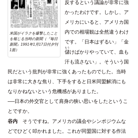
反するという議論が非常に強
かったわけです。しかし、ア
メリカにいると、アメリカ国
内での相場観は全然違うわけ
米国がイラクを爆撃したこと
を報じる当時の新聞（『毎日
です。「日本はずるい」「金
新聞』1991年1月17日付夕刊
もう
1面）
儲
けばかりやっていて、血も
汗も流さない」。そういう国
民だという批判が非常に強くあったものでした。当時
は非常に大きな焦り、下手をすると日米同盟解消にも
なりかねないという危機感がありました。
──日本の外交官として肩身の狭い思いをしたというこ
とですか。
谷内
そうですね。アメリカの議会やシンポジウムな
どでひどく叩かれました。これが同盟国に対する作法