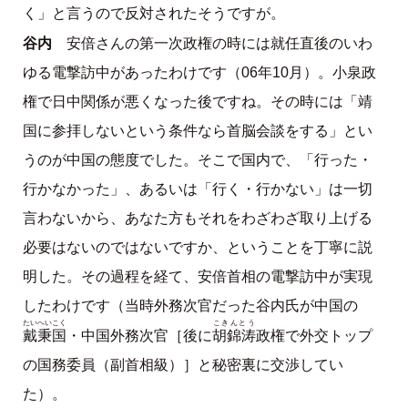
く」と言うので反対されたそうですが。
谷内
安倍さんの第一次政権の時には就任直後のいわ
ゆる電撃訪中があったわけです（06年10月）。小泉政
権で日中関係が悪くなった後ですね。その時には「靖
国に参拝しないという条件なら首脳会談をする」とい
うのが中国の態度でした。そこで国内で、「行った・
行かなかった」、あるいは「行く・行かない」は一切
言わないから、あなた方もそれをわざわざ取り上げる
必要はないのではないですか、ということを丁寧に説
明した。その過程を経て、安倍首相の電撃訪中が実現
したわけです（当時外務次官だった谷内氏が中国の
たいへいこく
こきんとう
戴秉国
胡錦涛
・中国外務次官［後に
政権で外交トップ
の国務委員（副首相級）］と秘密裏に交渉してい
た）。