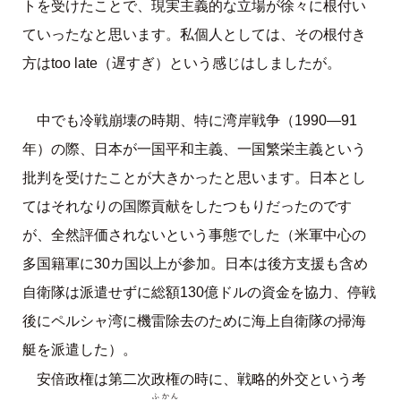
トを受けたことで、現実主義的な立場が徐々に根付い
ていったなと思います。私個人としては、その根付き
方はtoo late（遅すぎ）という感じはしましたが。
中でも冷戦崩壊の時期、特に湾岸戦争（1990―91
年）の際、日本が一国平和主義、一国繁栄主義という
批判を受けたことが大きかったと思います。日本とし
てはそれなりの国際貢献をしたつもりだったのです
が、全然評価されないという事態でした（米軍中心の
多国籍軍に30カ国以上が参加。日本は後方支援も含め
自衛隊は派遣せずに総額130億ドルの資金を協力、停戦
後にペルシャ湾に機雷除去のために海上自衛隊の掃海
艇を派遣した）。
安倍政権は第二次政権の時に、戦略的外交という考
ふかん