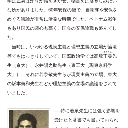
学は左翼ばかりが幅をきかせ、物言えば唇寒しみたい
な所がありました。60年安保の後で、自衛隊や安保を
めぐる議論が非常に活発な時期でした。ベトナム戦争
もあり国民の関心も高く、国会の安保論戦も盛んでし
た。
当時は、いわゆる現実主義と理想主義の立場が論壇
まさたか
正堯
等でもはっきりしていて、国際政治学では高坂
先
生（京大）、永井陽之助先生（東工大［現東京科学
大］）、それに若泉敬先生らが現実主義の立場、東大
の坂本義和先生などが理想主義の立場の議論をされて
いました。
──特に若泉先生には強く影響を
受けたと著書でも書いておられ