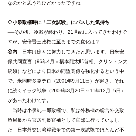
なのかと思う程ひどかったですね。
◇小泉政権時に「二次試験」にパスした気持ち
──その後、冷戦が終わり、21世紀に入ってきたわけで
すが、安倍晋三政権に至るまでの変化は？
谷内
日本は徐々に努力してきたと思います。日米安
保共同宣言（96年4月＝橋本龍太郎首相、クリントン大
統領）などにより日米の同盟関係を強化するという中
で、米同時多発テロ（2001年9月11日）が起き、それ
に続くイラク戦争（2003年3月20日～11年12月15日）
があったわけです。
当時は小泉純一郎政権で、私は外務省の総合外交政
策局長から官房副長官補として官邸に行っていまし
た。日本外交は湾岸戦争での第一次試験でほとんど不