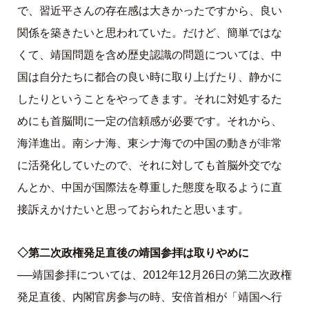
で、習近平さんの存在感は大きかったですから、良い
関係を築きたいと思われていた。だけど、簡単ではな
くて、靖国問題を含め歴史認識の問題については、中
国は自分たちに都合の良い時に取り上げたり、静かに
したりということをやってきます。それに対処するた
めにも首脳間に一定の信頼感が必要です。それから、
海洋進出。南シナ海、東シナ海での中国の動きが非常
に活発化していたので、それに対しても首脳外交でな
んとか、中国が国際法を尊重した態度を取るように直
接訴えかけたいと思っておられたと思います。
◇第二次政権発足直後の靖国参拝は取りやめに
──靖国参拝については、2012年12月26日の第二次政権
発足直後、内閣官房参与の時、安倍首相が「靖国へ行