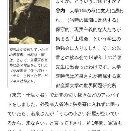
ますが、どういうご縁ですか？
谷内
大学1年の秋に友人に誘わ
れ、（当時の風潮に反発する）
保守的、現実主義的な人たちが
集まる「土曜会」という学生の
勉強会に入りました。そこの先
谷内氏が寄宿していた頃
の若泉敬。当時は「密
輩との飲み会で14歳年上の若泉
使」として、佐藤栄作首
相に訪米報告をしていた
先生に出会ったわけです。大学
（伊藤隆著『佐々淳行・
「テロ」と戦った男』ビ
院時代は若泉さんが所属する京
ジネス社刊より）
都産業大学の世界問題研究所
（東京・千駄ヶ谷）で新聞の切り抜きなどのアルバイ
トをしました。外務省入省時に独身寮に入れずに困っ
ていたら、若泉さんが「うちの小さい部屋が空いてい
るから、来なさい」と言って下さり、約1年間、家賃も