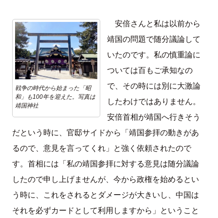
安倍さんと私は以前から
靖国の問題で随分議論して
いたのです。私の慎重論に
ついては百もご承知なの
で、その時には別に大激論
戦争の時代から始まった「昭
和」も100年を迎えた。写真は
したわけではありません。
靖国神社
安倍首相が靖国へ行きそう
だという時に、官邸サイドから「靖国参拝の動きがあ
るので、意見を言ってくれ」と強く依頼されたので
す。首相には「私の靖国参拝に対する意見は随分議論
したので申し上げませんが、今から政権を始めるとい
う時に、これをされるとダメージが大きいし、中国は
それを必ずカードとして利用しますから」ということ