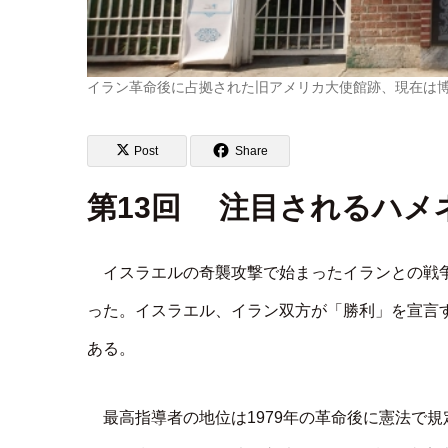
イラン革命後に占拠された旧アメリカ大使館跡、現在は
Post
Share
第13回 注目されるハメ
イスラエルの奇襲攻撃で始まったイランとの戦
った。イスラエル、イラン双方が「勝利」を宣言
ある。
最高指導者の地位は1979年の革命後に憲法で