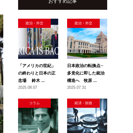
おすすめ記事
政治・外交
政治・外交
「アメリカの世紀」
日本政治の転換点─
の終わりと日本の正
多党化に即した統治
念場 鈴木 ...
構造へ 牧原 ...
2025.08.07
2025.07.31
コラム
経済・財政