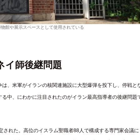
博物館や展示スペースとして使用されている
ネイ師後継問題
争は、米軍がイランの核関連施設に大型爆弾を投下し、停戦と
する中、にわかに注目されたのがイラン最高指導者の後継問題
規定された。高位のイスラム聖職者88人で構成する専門家会議に