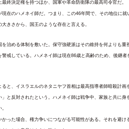
上最終決定権を持つほか、国軍や革命防衛隊の最高司令官だ。
が現在のハメネイ師だ。つまり、この46年間で、その地位に就
の大きさから、国王のような存在と言える。
国を治める体制を敷いた。保守強硬派はその維持を何よりも重
を警戒している。ハメネイ師は現在86歳と高齢のため、後継者
よると、イスラエルのネタニヤフ首相は最高指導者師暗殺計画
い」と反対されたという。ハメネイ師は戦争中、家族と共に身
い。
かかった場合、権力争いにつながる可能性がある。それを避け