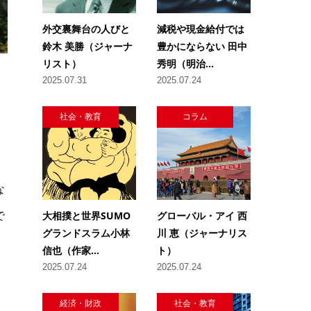
外交裏舞台の人びと
減税や現金給付では
鈴木 美勝（ジャーナ
豊かにならない 田中
リスト）
秀明（明治...
2025.07.31
2025.07.24
社会・教育
コラム
な
大相撲と世界SUMO
グローバル・アイ 西
で
グランドスラム小林
川 恵（ジャーナリス
信也（作家...
ト）
2025.07.24
2025.07.24
経済・財政
社会・教育