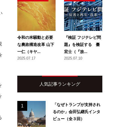
い
令和の米騒動と必要
『検証 フジテレビ問
視
な農政構造改革 山下
題』を検証する 臺
一仁（キヤ...
宏士（『放...
を
2025.07.17
2025.07.10
人気記事ランキング
を
を
「なぜトランプが支持され
1
るのか」会田弘継氏インタ
る
ビュー（全３回）