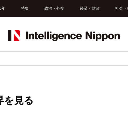
0年
特集
政治・外交
経済・財政
社会・
界を見る