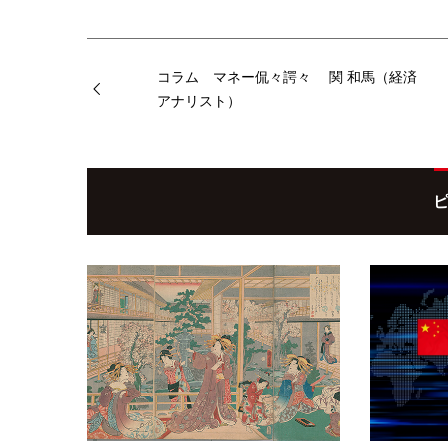
コラム マネー侃々諤々 関 和馬（経済
アナリスト）