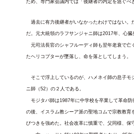
ため、専門家会議内では「後継者の内定を急ぐべ
過去に有力後継者がいなかったわけではない。
だ。元大統領のラフサンジャニ師は2017年、心
元司法長官のシャフルーディ師も翌年老衰で亡
たヘリコプターが墜落し、命を落としてしまう。
そこで浮上しているのが、ハメネイ師の息子モ
ニ師（52）の２人である。
モジタバ師は1987年に中学校を卒業して革命防
の後、イスラム教シーア派の聖地コムで宗教教育
びつきを強めた。社会改革に慎重で、父同様、保