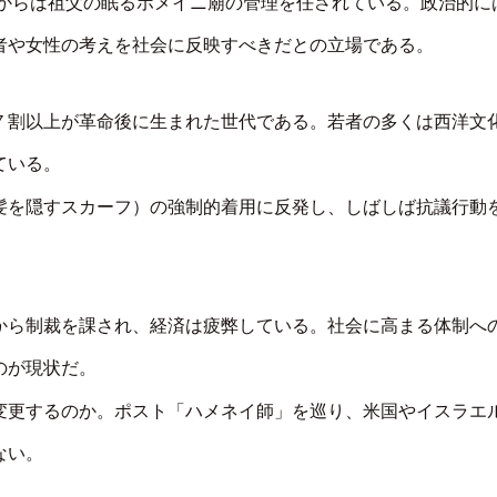
年からは祖父の眠るホメイニ廟の管理を任されている。政治的に
者や女性の考えを社会に反映すべきだとの立場である。
７割以上が革命後に生まれた世代である。若者の多くは西洋文
ている。
髪を隠すスカーフ）の強制的着用に反発し、しばしば抗議行動
から制裁を課され、経済は疲弊している。社会に高まる体制へ
のが現状だ。
変更するのか。ポスト「ハメネイ師」を巡り、米国やイスラエ
ない。