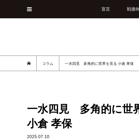
宣言
戦後8
コラム
一水四見 多角的に世界を見る 小倉 孝保
一水四見 多角的に世
小倉 孝保
2025.07.10