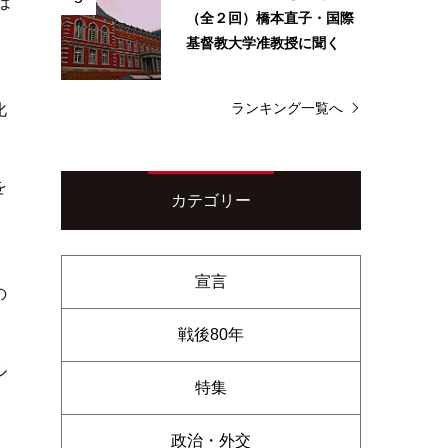
は
（全２回）橋本直子・国際
基督教大学准教授に聞く
ランキング一覧へ
化
を
カテゴリー
宣言
の
戦後80年
ル
特集
政治・外交