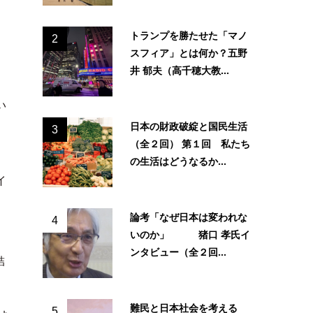
トランプを勝たせた「マノ
2
スフィア」とは何か？五野
井 郁夫（高千穂大教...
い
日本の財政破綻と国民生活
3
（全２回） 第１回 私たち
の生活はどうなるか...
イ
論考「なぜ日本は変われな
4
いのか」 猪口 孝氏イ
ンタビュー（全２回...
結
難民と日本社会を考える
5