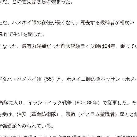
きだ」との意見はさらに強まった。
ただ、ハメネイ師の在任が長くなり、死去する候補者が相次い
臓発作で生涯を閉じた。
くなった。最有力候補だった前大統領ライシ師は24年、乗って
ジタバ・ハメネイ師（55）と、ホメイニ師の孫ハッサン・ホメ
衛隊に入り、イラン・イラク戦争（80～88年）で従軍した。そ
を受け、治安（革命防衛隊）、宗教（イスラム聖職者）双方と
守強硬派とみられている。