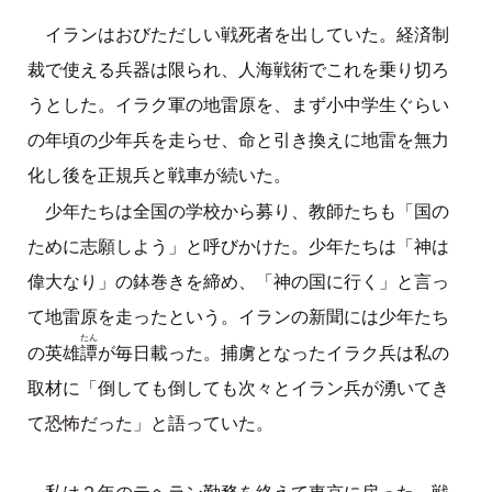
イランはおびただしい戦死者を出していた。経済制
裁で使える兵器は限られ、人海戦術でこれを乗り切ろ
うとした。イラク軍の地雷原を、まず小中学生ぐらい
の年頃の少年兵を走らせ、命と引き換えに地雷を無力
化し後を正規兵と戦車が続いた。
少年たちは全国の学校から募り、教師たちも「国の
ために志願しよう」と呼びかけた。少年たちは「神は
偉大なり」の鉢巻きを締め、「神の国に行く」と言っ
て地雷原を走ったという。イランの新聞には少年たち
たん
譚
の英雄
が毎日載った。捕虜となったイラク兵は私の
取材に「倒しても倒しても次々とイラン兵が湧いてき
て恐怖だった」と語っていた。