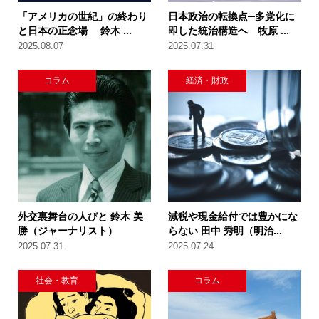
「アメリカの世紀」の終わり
日本政治の転換点─多党化に
と日本の正念場 鈴木 ...
即した統治構造へ 牧原 ...
2025.08.07
2025.07.31
コラム
経済・財政
外交裏舞台の人びと 鈴木 美
減税や現金給付では豊かにな
勝（ジャーナリスト）
らない 田中 秀明（明治...
2025.07.31
2025.07.24
社会・教育
コラム