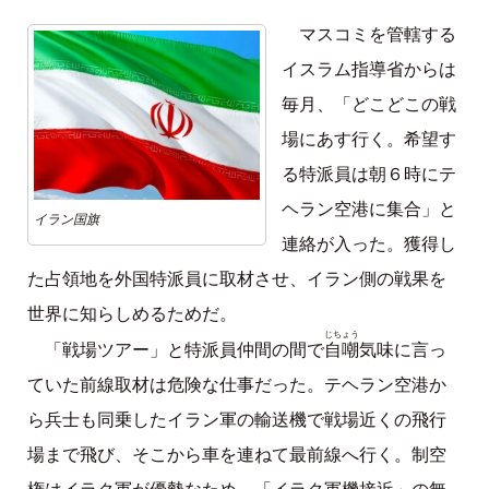
マスコミを管轄する
イスラム指導省からは
毎月、「どこどこの戦
場にあす行く。希望す
る特派員は朝６時にテ
ヘラン空港に集合」と
イラン国旗
連絡が入った。獲得し
た占領地を外国特派員に取材させ、イラン側の戦果を
世界に知らしめるためだ。
じちょう
自嘲
「戦場ツアー」と特派員仲間の間で
気味に言っ
ていた前線取材は危険な仕事だった。テヘラン空港か
ら兵士も同乗したイラン軍の輸送機で戦場近くの飛行
場まで飛び、そこから車を連ねて最前線へ行く。制空