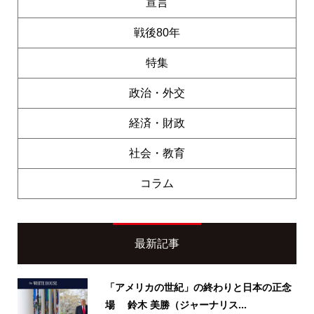
宣言
戦後80年
特集
政治・外交
経済・財政
社会・教育
コラム
最新記事
「アメリカの世紀」の終わりと日本の正念
場 鈴木 美勝（ジャーナリス...