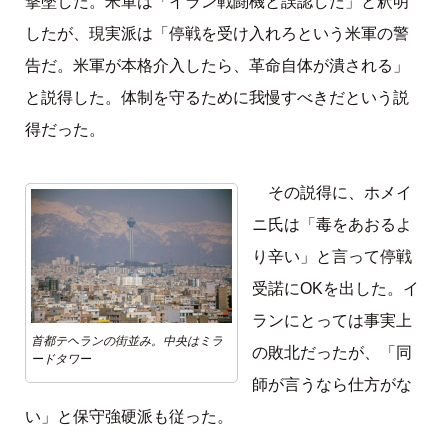
撃墜した。米軍は「イラン戦闘機と誤認した」と釈明
したが、現実派は「停戦を受け入れろという米軍の警
告だ。米軍が本格介入したら、革命自体が潰される」
と説得した。体制を守るために我慢すべきだという説
得だった。
その説得に、ホメイ
ニ氏は「毒をあおるよ
り辛い」と言って停戦
受諾にOKを出した。イ
ランにとっては事実上
首都テヘランの街並み。中央はミラ
の敗北だったが、「同
ードタワー
師が言うなら仕方がな
い」と保守強硬派も従った。