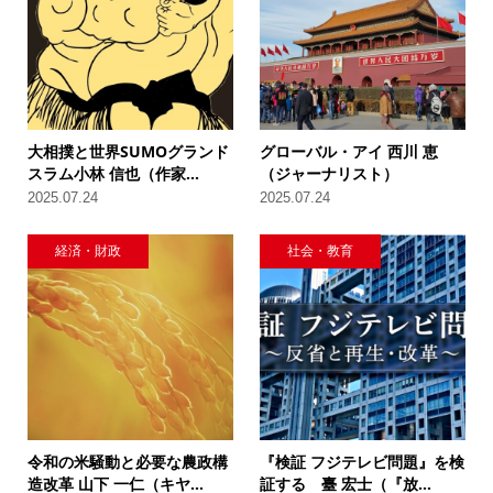
大相撲と世界SUMOグランド
グローバル・アイ 西川 恵
スラム小林 信也（作家...
（ジャーナリスト）
2025.07.24
2025.07.24
経済・財政
社会・教育
令和の米騒動と必要な農政構
『検証 フジテレビ問題』を検
造改革 山下 一仁（キヤ...
証する 臺 宏士（『放...