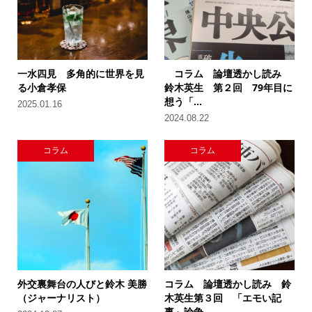
一水四見 多角的に世界を見
コラム 論壇透かし読み
る小倉孝保
鈴木英生 第２回 79年目に
想う「...
2025.01.16
2024.08.22
コラム
コラム
外交裏舞台の人びと鈴木 美勝
コラム 論壇透かし読み 鈴
（ジャーナリスト）
木英生第３回 「エモい記
事」論争