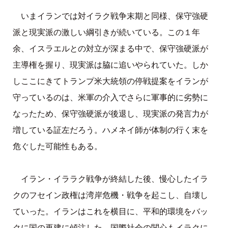
いまイランでは対イラク戦争末期と同様、保守強硬
派と現実派の激しい綱引きが続いている。この１年
余、イスラエルとの対立が深まる中で、保守強硬派が
主導権を握り、現実派は脇に追いやられていた。しか
しここにきてトランプ米大統領の停戦提案をイランが
守っているのは、米軍の介入でさらに軍事的に劣勢に
なったため、保守強硬派が後退し、現実派の発言力が
増している証左だろう。ハメネイ師が体制の行く末を
危ぐした可能性もある。
イラン・イララク戦争が終結した後、慢心したイラ
クのフセイン政権は湾岸危機・戦争を起こし、自壊し
ていった。イランはこれを横目に、平和的環境をバッ
クに国の再建に傾注した。国際社会の関心もイラクに