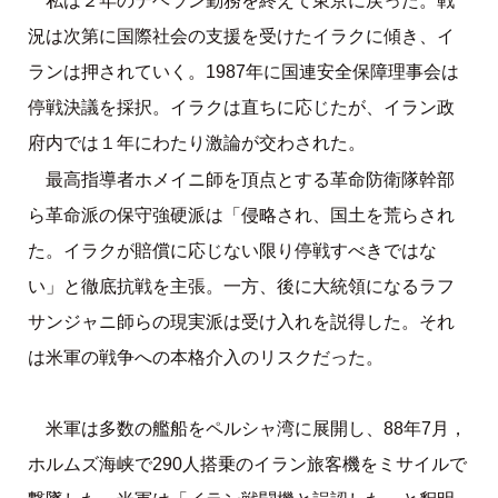
私は２年のテヘラン勤務を終えて東京に戻った。戦
況は次第に国際社会の支援を受けたイラクに傾き、イ
ランは押されていく。1987年に国連安全保障理事会は
停戦決議を採択。イラクは直ちに応じたが、イラン政
府内では１年にわたり激論が交わされた。
最高指導者ホメイニ師を頂点とする革命防衛隊幹部
ら革命派の保守強硬派は「侵略され、国土を荒らされ
た。イラクが賠償に応じない限り停戦すべきではな
い」と徹底抗戦を主張。一方、後に大統領になるラフ
サンジャニ師らの現実派は受け入れを説得した。それ
は米軍の戦争への本格介入のリスクだった。
米軍は多数の艦船をペルシャ湾に展開し、88年7月，
ホルムズ海峡で290人搭乗のイラン旅客機をミサイルで