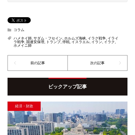
コラム
ハメネイ師
,
サダム・フセイン
,
ホルムズ海峡
,
イラク戦争
,
イライ
ラ戦争
,
国連安保理
,
トランプ
,
停戦
,
イスラエル
,
イラン
,
イラク
,
ホメイニ師
ピックアップ記事
経済・財政