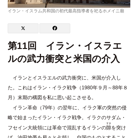
イラン・イスラム共和国の初代最高指導者を祀るホメイニ廟
第11回 イラン・イスラエ
ルの武力衝突と米国の介入
イランとイスラエルの武力衝突に、米国が介入し
た。これはイラン・イラク戦争（1980年９月～88年８
月）末期の構図を私に思い起こさせる。
イラン革命（79年）の翌年に、イラク軍の突然の侵
略で始まったイラン・イラク戦争。イラクのサダム・
すき
隙
フセイン大統領には革命で混乱するイランの
を突け
ば、油田地帯を易々と占領し、自国のものとすること