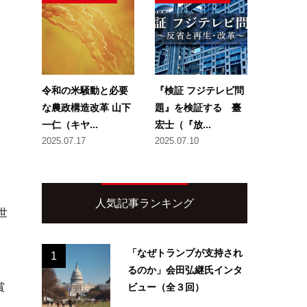
。
令和の米騒動と必要
『検証 フジテレビ問
な農政構造改革 山下
題』を検証する 臺
一仁（キヤ...
宏士（『放...
）
2025.07.17
2025.07.10
人気記事ランキング
世
「なぜトランプが支持され
1
るのか」会田弘継氏インタ
ビュー（全３回）
賞