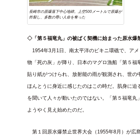
長崎市の原爆落下中心地碑。上空500メートルで原爆が
炸裂し、多数の尊い人命を奪った
◇「第５福竜丸」の被ばく契機に始まった原水爆
1954年3月1日、南太平洋のビキニ環礁で、
物「死の灰」が降り、日本のマグロ漁船「第５福
貼り紙がつけられ、放射能の雨が観測され、世の
ほんとうに身近に感じたのはこの時だ。肌身に迫
を聞いて人々が動いたのではない。「第５福竜丸
ようやく見え始めたのだ。
第１回原水爆禁止世界大会（1955年8月）が広