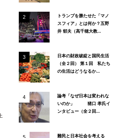
トランプを勝たせた「マノ
2
スフィア」とは何か？五野
井 郁夫（高千穂大教...
日本の財政破綻と国民生活
3
（全２回） 第１回 私たち
の生活はどうなるか...
論考「なぜ日本は変われな
4
いのか」 猪口 孝氏イ
ンタビュー（全２回...
上
難民と日本社会を考える
5