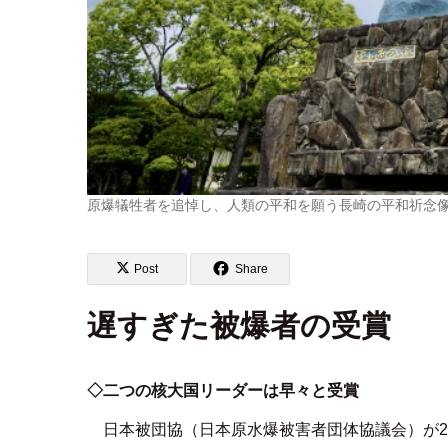
原爆犠牲者を追悼し、人類の平和を願う長崎の平和祈念
Post
Share
遅すぎた被爆者の受賞
◇二つの核大国リーダーは早々と受賞
日本被団協（日本原水爆被害者団体協議会）が2