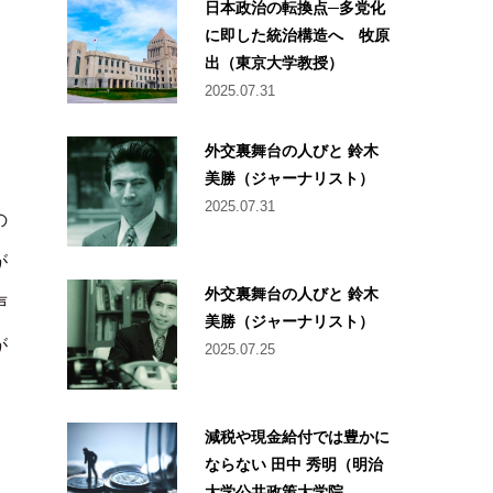
日本政治の転換点─多党化
に即した統治構造へ 牧原
出（東京大学教授）
2025.07.31
外交裏舞台の人びと 鈴木
美勝（ジャーナリスト）
2025.07.31
の
が
外交裏舞台の人びと 鈴木
声
美勝（ジャーナリスト）
が
2025.07.25
減税や現金給付では豊かに
ならない 田中 秀明（明治
月
大学公共政策大学院...