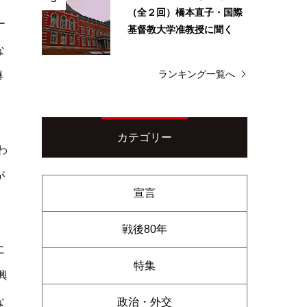
（全２回）橋本直子・国際
ー
基督教大学准教授に聞く
な
ランキング一覧へ
爆
カテゴリー
わ
が
宣言
戦後80年
に
特集
興
な
政治・外交