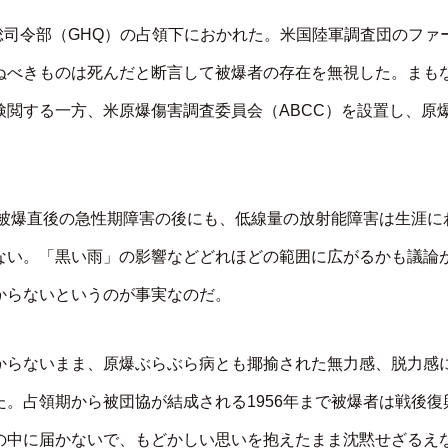
軍総司令部（GHQ）の占領下におかれた。米国陸軍調査団のファ
ぬべきものは死んだと断言して被爆者の存在を無視した。まも
閲する一方、米原爆傷害調査委員会（ABCC）を設置し、原
。被爆直後の急性期障害の後にも、低線量の放射能障害は生涯に
ない。「黒い雨」の影響などどれほどの範囲に広がるかも議論
からないというのが事実なのだ。
からないまま、原爆ぶらぶら病とも揶揄された無力感、脱力感
。占領期から被団協が結成される1956年まで被爆者は戦後復
の中に届かないで、もどかしい思いを抱えたまま沈黙せざるえ