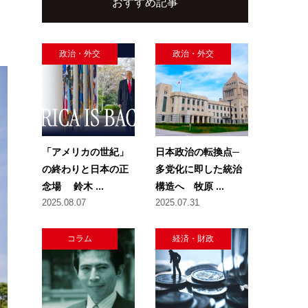
おすすめ記事
政治・外交
政治・外交
「アメリカの世紀」
日本政治の転換点─
の終わりと日本の正
多党化に即した統治
念場 鈴木 ...
構造へ 牧原 ...
2025.08.07
2025.07.31
コラム
経済・財政