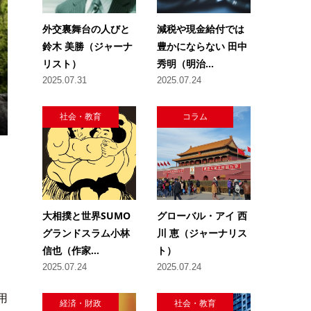
外交裏舞台の人びと
減税や現金給付では
鈴木 美勝（ジャーナ
豊かにならない 田中
リスト）
秀明（明治...
2025.07.31
2025.07.24
社会・教育
コラム
大相撲と世界SUMO
グローバル・アイ 西
グランドスラム小林
川 恵（ジャーナリス
信也（作家...
ト）
2025.07.24
2025.07.24
用
経済・財政
社会・教育