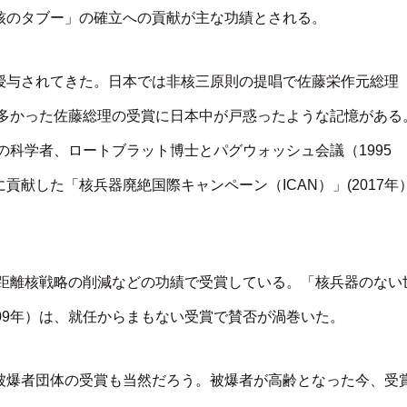
核のタブー」の確立への貢献が主な功績とされる。
授与されてきた。日本では非核三原則の提唱で佐藤栄作元総理
も多かった佐藤総理の受賞に日本中が戸惑ったような記憶がある
の科学者、ロートブラット博士とパグウォッシュ会議（1995
献した「核兵器廃絶国際キャンペーン（ICAN）」(2017年
中距離核戦略の削減などの功績で受賞している。「核兵器のない
09年）は、就任からまもない受賞で賛否が渦巻いた。
被爆者団体の受賞も当然だろう。被爆者が高齢となった今、受