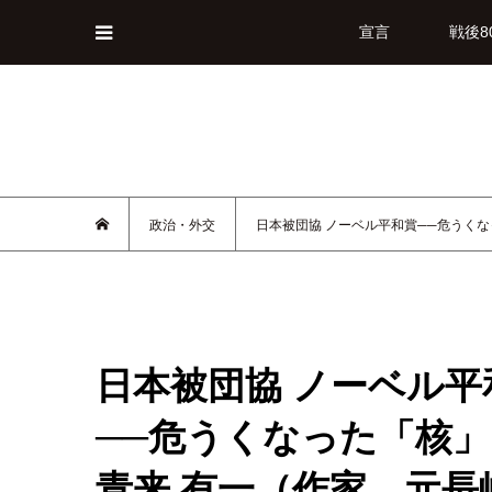
宣言
戦後8
政治・外交
日本被団協 ノーベル平和賞──危うく
日本被団協 ノーベル平
──危うくなった「核
青来 有一（作家、元長