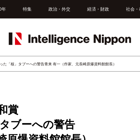
0年
特集
政治・外交
経済・財政
社会・
なった「核」タブーへの警告青来 有一（作家、元長崎原爆資料館館長）
和賞
」タブーへの警告
崎原爆資料館館長）