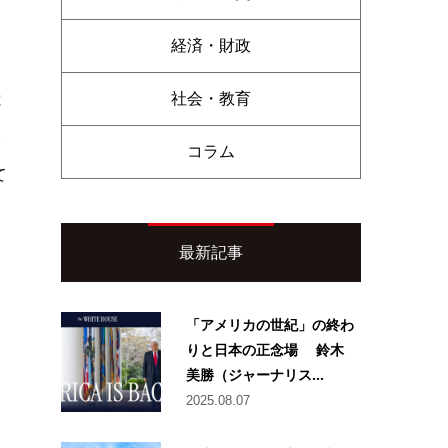
経済・財政
社会・教育
と
い
コラム
て
最新記事
「アメリカの世紀」の終わ
りと日本の正念場 鈴木
美勝（ジャーナリス...
2025.08.07