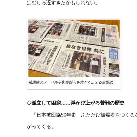
はむしろ遅すぎたかもしれない。
被団協のノーベル平和賞授与を大きく伝える主要紙
◇孤立して困窮……浮かび上がる苦難の歴史
「日本被団協50年史 ふたたび被爆者をつく
がってくる。