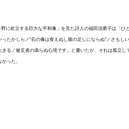
原子野に屹立する巨大な平和像」を見た詩人の福田須磨子は「ひ
ったかしら／“石の像は食えぬし腹の足しにならぬ”／さもし
生きる／被災者の偽らぬ心境です」と書いたが、それは孤立し
なかった。