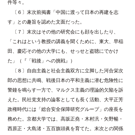
件等々。
〔６〕末次前掲書「中国に渡って日本の再建を志
す」との趣旨を認めた文面だった。
〔７〕末次はその他の研究会にも顔を出したり、
「これはという教授の講義を聞くために、東大、早稲
田、慶応その他の大学にも、せっせと盗聴にでかけ
た」（『「戦後」への挑戦』）
〔８〕自由主義と社会主義双方に立脚した河合栄次
郎の思想に共鳴、戦後日本の平和主義に潜む危険性に
警鐘を鳴らす一方で、マルクス主義の理論的欠陥を訴
えた。民社党支持の論客としても長く活動、大平正芳
政権時代には「総合安全保障研究グループ」の座長を
務めた。京都大学では、高坂正堯・木村汎・矢野暢・
西原正・大島渚・五百旗頭眞を育てた。末次との関係