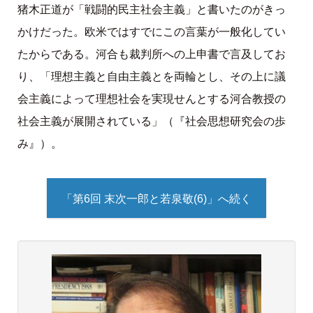
猪木正道が「戦闘的民主社会主義」と書いたのがきっ
かけだった。欧米ではすでにこの言葉が一般化してい
たからである。河合も裁判所への上申書で言及してお
り、「理想主義と自由主義とを両輪とし、その上に議
会主義によって理想社会を実現せんとする河合教授の
社会主義が展開されている」（『社会思想研究会の歩
み』）。
「第6回 末次一郎と若泉敬(6)」へ続く