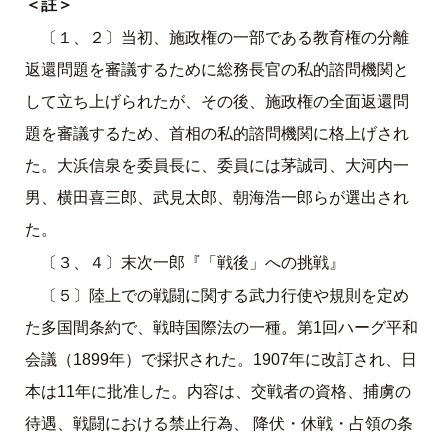
＜註＞
〔１、２〕当初、施政権の一部である教育権の分離
返還問題を審議するために総務長官の私的諮問機関と
して立ち上げられたが、その後、施政権の全面返還問
題を審議するため、首相の私的諮問機関に格上げされ
た。大浜信泉を委員長に、委員には茅誠司、大河内一
男、横田喜三郎、武見太郎、朝海浩一郎らが選出され
た。
〔３、４〕末次一郎『「戦後」への挑戦』
〔５〕陸上での戦闘に関する武力行使や規則を定め
た多国間条約で、戦時国際法の一種。第1回ハーグ平和
会議（1899年）で採択された。1907年に改訂され、日
本は11年に批准した。内容は、交戦者の資格、捕虜の
待遇、戦闘における禁止行為、 降伏・休戦・占領の条