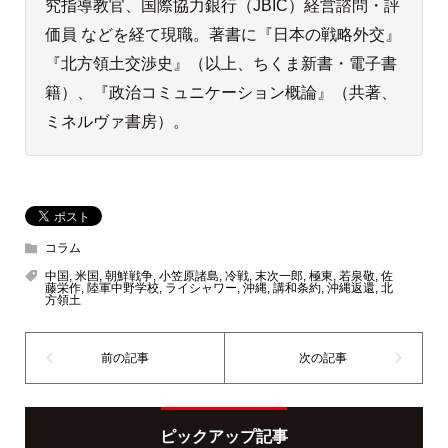
究指導教官、国際協力銀行（JBIC）経営諮問・評
価員 などを経て現職。著書に『日本の戦略外交』
『北方領土交渉史』（以上、ちくま新書・電子書
籍）、『政治コミュニケーション概論』（共著、
ミネルヴァ書房）。
コラム
中国
,
米国
,
朝鮮戦争
,
小笠原諸島
,
冷戦
,
末次一郎
,
極東
,
若泉敬
,
佐
藤栄作
,
陸軍中野学校
,
ライシャワー
,
沖縄
,
講和条約
,
沖縄返還
,
北
方領土
ピックアップ記事