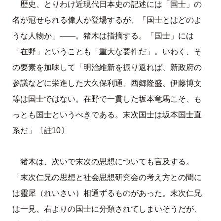
歴史、とりわけ近現代日本史の記述には「国士」の
名が冠せられる偉人が登場するが、「国士とはどのよ
うな人物か」――。猪木は指摘する。「国士」には
「在野」ということも「重大な要件だ」。いわく、そ
の要素を加味して「明治維新を振り返れば、新政府の
参議などに栄進した大久保利通、西郷隆盛、伊藤博文
等は国士ではない。在野で一貫した坂本竜馬こそ、も
っとも国士というべきである。末次国士は坂本国士直
系だ」〔註10〕
猪木は、次いで末次の思想についても言及する。
「末次仁兄の思想と社会思想研究会の考え方との間に
は靈犀（れいさい）相通ずるものがあった。末次仁兄
は一見、右よりの国士に分類されてしまいそうだが、