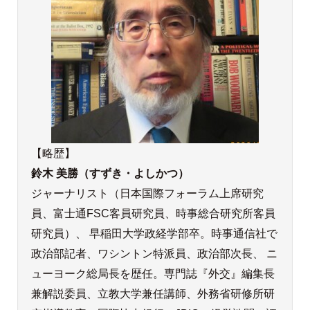
【略歴】
鈴木 美勝（すずき・よしかつ）
ジャーナリスト（日本国際フォーラム上席研究
員、富士通FSC客員研究員、時事総合研究所客員
研究員）、 早稲田大学政経学部卒。時事通信社で
政治部記者、ワシントン特派員、政治部次長、 ニ
ューヨーク総局長を歴任。専門誌『外交』編集長
兼解説委員、立教大学兼任講師、外務省研修所研