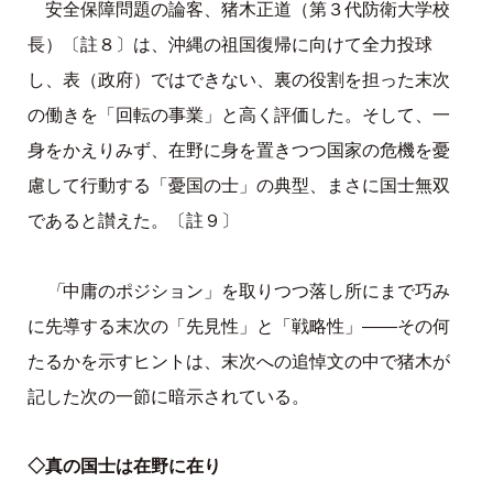
安全保障問題の論客、猪木正道（第３代防衛大学校
長）〔註８〕は、沖縄の祖国復帰に向けて全力投球
し、表（政府）ではできない、裏の役割を担った末次
の働きを「回転の事業」と高く評価した。そして、一
身をかえりみず、在野に身を置きつつ国家の危機を憂
慮して行動する「憂国の士」の典型、まさに国士無双
であると讃えた。〔註９〕
「
中庸のポジション」を取りつつ落し所にまで巧み
に先導する末次の「先見性」と「戦略性」――その何
たるかを示すヒントは、末次への追悼文の中で猪木が
記した次の一節に暗示されている。
◇真の国士は在野に在り