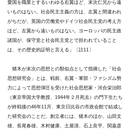
愛国を職業とするいわゆる右翼ほど、末次仁兄から遠
いものはない。社会民主主義の方は、左翼と間違われ
がちだが、英国の労働党やドイツ社会民主党の考え方
ほど、左翼から遠いものはない。ヨーロッパの民主政
諸国が、保守党と社会民主党とで担われていること
は、その歴史的証明と言える」〔註11〕
猪木が末次の思想との類似点として指摘した「社会
思想研究会」とは、戦前、右翼・軍部・ファシズム勢
力によって思想弾圧を受けた社会思想家・河合栄治郎
（東京帝国大学教授、1944年２月死去）の門下生たち
が終戦後の46年11月、東京日比谷の市政会館で結成し
た研究会のことだ。創立者には、猪木のほか、山田文
雄、長尾春雄、木村健康、土屋清、石上良平、関嘉彦