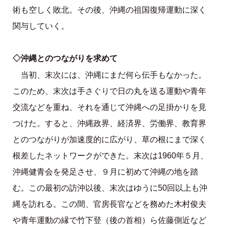
術も空しく敗北。その後、沖縄の祖国復帰運動に深く
関与していく。
◇沖縄とのつながりを求めて
当初、末次には、沖縄にまだ何ら伝手もなかった。
このため、末次は手さぐりで日の丸を送る運動や青年
交流などを重ね、それを通じて沖縄への足掛かりを見
つけた。すると、沖縄政界、経済界、労働界、教育界
とのつながりが加速度的に広がり、草の根にまで深く
根差したネットワークができた。末次は1960年５月、
沖縄健青会を発足させ、９月に初めて沖縄の地を踏
む。この最初の訪沖以後、末次はゆうに50回以上も沖
縄を訪れる。この間、官房長官などを務めた木村俊夫
や青年運動の縁で竹下登（後の首相）ら佐藤側近など