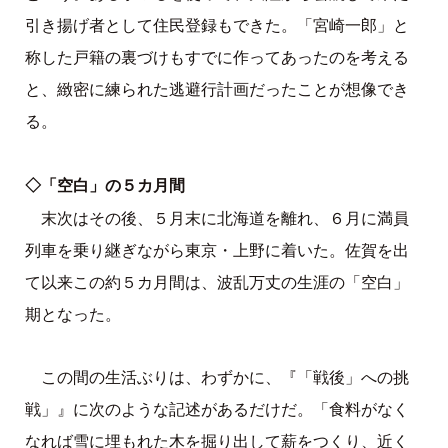
引き揚げ者として住民登録もできた。「宮崎一郎」と
称した戸籍の裏づけもすでに作ってあったのを考える
と、緻密に練られた逃避行計画だったことが想像でき
る。
◇「空白」の５カ月間
末次はその後、５月末に北海道を離れ、６月に満員
列車を乗り継ぎながら東京・上野に着いた。佐賀を出
て以来この約５カ月間は、波乱万丈の生涯の「空白」
期となった。
この間の生活ぶりは、わずかに、『「戦後」への挑
戦」』に次のような記述があるだけだ。「食料がなく
なれば雪に埋もれた木を掘り出して薪をつくり、近く