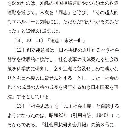
を深めたのは、沖縄の祖国復帰運動や北方領土の返還
運動を通じて。末次を「同志」と呼び、「その超人的
なエネルギーと気魄には、ただただ頭が下がるのみだ
った」と追悼文に記した。
〔９、10、11〕『追想・末次一郎』
〔12〕創立趣意書は「日本再建の原理たるべき社会
哲学を徹底的に検討し、社会改革の具体案たる社会政
策を科学的に研究し、之を江湖に普及せしめて聊かな
りとも日本復興に資せんとする」とし、また「社会の
凡ての成員の人格の成長を保証する如き日本国家を再
建」するとしている。
〔13〕「社会思想」を「民主社会主義」と自認する
ようになったのは、昭和23年（引用者註、1948年）こ
ろからである。『社会思想研究会月報』の第３号に、