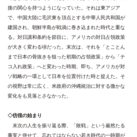
接の関心を持つようになっていた。それは東アジア
で、中国大陸に毛沢東を頂点とする中華人民共和国が
建国され、朝鮮半島が戦渦に巻き込まれた時代と重な
る。対日講和条約を節目に、アメリカの対日占領政策
が大きく変わる頃だった。末次は、それを「とことん
まで日本の骨抜きを狙った初期の占領政策」から「テ
コ入れ政策」へと変わった時期、即ち、アメリカが対
ソ戦略の一環として日本を位置付けた時と捉えた。そ
の視野は常に広く、米政府の沖縄統治に対する微かな
変化をも見落とさなかった。
◇彷徨の始まり
末次の人生を振り返る際、「敗戦」という厳然たる
事実と併せて、忘れてはならない若き時代の一時期が