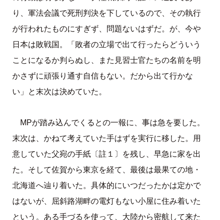
り、軍法会議で死刑判決を下しているので、その執行
が行われたものにすぎず、問題ないはずだ。が、今や
日本は敗戦国。「敗者の立場で出て行ったらどういう
ことになるか判らぬし、また見習士官たちの名前を明
かさずに頑張り通す自信もない。だから出て行かな
い」と末次は決めていた。
MPが踏み込んでくるとの一報に、事は急を要した。
末次は、かねて考えていた手はずを実行に移した。用
意していた父宛の手紙〔註１〕を残し、早急に家を出
た。そして佐賀から東京を経て、最後は最果ての地・
北海道へ辿り着いた。具体的にいつだったかは定かで
はないが、屈斜路湖畔の電灯もない小屋に住み着いた
という。ある手づるを使って、大陸から密航して来た