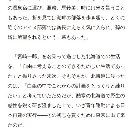
の温泉宿に運び、澱粉、馬鈴薯、時には米を貰うこと
もあった。折を見ては湖畔の部落を歩き廻り、とくに
近くのアイヌ部落では酋長にえらく気に入られ、孫の
婿に所望されるという一幕もあった」
「宮崎一郎」を名乗って過ごした北海道での生活
を、「自由に考えることのできるたのしい生活であっ
た」と振り返った末次。そもそもが、北海道に渡った
のは、「白銀の中でこれからの計画をとっくりと練り
たい」と考えていたためだが、酷寒の北海道で野生の
感性を鋭く研ぎ澄ました上で、いざ青年運動による日
本再建の実行――その初志を貫くために東京に出て来
たのだ。