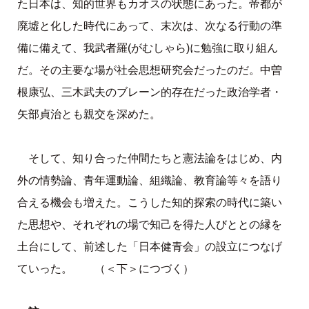
た日本は、知的世界もカオスの状態にあった。帝都が
廃墟と化した時代にあって、末次は、次なる行動の準
備に備えて、我武者羅(がむしゃら)に勉強に取り組ん
だ。その主要な場が社会思想研究会だったのだ。中曽
根康弘、三木武夫のブレーン的存在だった政治学者・
矢部貞治とも親交を深めた。
そして、知り合った仲間たちと憲法論をはじめ、内
外の情勢論、青年運動論、組織論、教育論等々を語り
合える機会も増えた。こうした知的探索の時代に築い
た思想や、それぞれの場で知己を得た人びととの縁を
土台にして、前述した「日本健青会」の設立につなげ
ていった。 （＜下＞につづく）