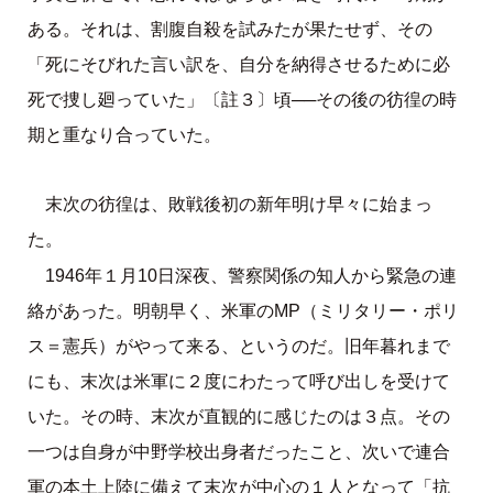
ある。それは、割腹自殺を試みたが果たせず、その
「死にそびれた言い訳を、自分を納得させるために必
死で捜し廻っていた」〔註３〕頃──その後の彷徨の時
期と重なり合っていた。
末次の彷徨は、敗戦後初の新年明け早々に始まっ
た。
1946年１月10日深夜、警察関係の知人から緊急の連
絡があった。明朝早く、米軍のMP（ミリタリー・ポリ
ス＝憲兵）がやって来る、というのだ。旧年暮れまで
にも、末次は米軍に２度にわたって呼び出しを受けて
いた。その時、末次が直観的に感じたのは３点。その
一つは自身が中野学校出身者だったこと、次いで連合
軍の本土上陸に備えて末次が中心の１人となって「抗