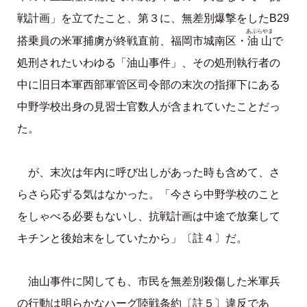
戦計画」を立てたこと、第３に、無差別爆撃をしたB29
あぶらやま
油山
搭乗員の米軍捕虜が終戦直前、福岡市城南区・
で
処刑されたいわゆる「油山事件」、その処刑執行者の
中に旧日本軍西部軍管区司令部の末次の指揮下にある
中野学校出身の見習士官数人が含まれていたことだっ
た。
が、末次は年内に呼び出しがあった時も含めて、さ
らさら応ずる気はなかった。「今さら中野学校のこと
をしゃべる必要もないし、抗戦計画は中途で放棄して
キチンと後始末をしていたから」〔註４〕だ。
油山事件に関しても、市民を無差別殺傷した米軍兵
の行動は明らかなハーグ陸戦条約〔註５〕違反であ