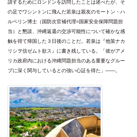
請するためにロンドンを訪問したことは述べたが、そ
の足でワシントンに飛んだ若泉は親友のモートン・ハ
ルペリン博士（国防次官補代理=国家安全保障問題担
当）と懇談、沖縄返還の交渉可能性について確かな感
触を得て帰国した３日後のことだ。若泉は『他策ナカ
リシヲ信ゼムト欲ス』に書き残している。「彼がアメ
リカ政府内における沖縄問題担当のある重要なグルー
プに深く関与しているとの強い心証を得た」――。