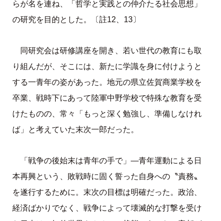
らが名を連ね、「哲学と実践との仲介たる社会思想」
の研究を目的とした。〔註12、13〕
同研究会は研修講座を開き、若い世代の教育にも取
り組んだが、そこには、新たに学識を身に付けようと
する一青年の姿があった。地元の県立佐賀商業学校を
卒業、戦時下にあって陸軍中野学校で特殊な教育を受
けたものの、常々「もっと深く勉強し、準備しなけれ
ば」と考えていた末次一郎だった。
「戦争の後始末は青年の手で」—青年運動による日
本再興という、敗戦時に固く誓った自身への〝責務〟
を遂行するために。末次の目標は明確だった。政治、
経済ばかりでなく、戦争によって壊滅的な打撃を受け