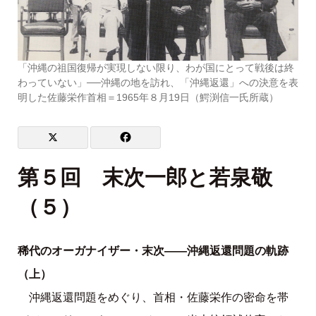
「沖縄の祖国復帰が実現しない限り、わが国にとって戦後は終
わっていない」──沖縄の地を訪れ、「沖縄返還」への決意を表
明した佐藤栄作首相＝1965年８月19日（鰐渕信一氏所蔵）
第５回 末次一郎と若泉敬
（５）
稀代のオーガナイザー・末次――沖縄返還問題の軌跡
（上）
沖縄返還問題をめぐり、首相・佐藤栄作の密命を帯