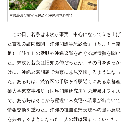
嘉数高台公園から眺めた沖縄県宜野湾市
この日、若泉は末次が事実上中心になって立ち上げ
た首相の諮問機関「沖縄問題等懇談会」（８月１日発
足）〔註１〕の活動や沖縄返還をめぐる諸情勢を聞い
た。末次と若泉は旧知の仲だったが、その日をきっか
けに、沖縄返還問題で頻繁に意見交換するようになっ
た。ある時は、渋谷区の千駄ヶ谷駅近くにある京都産
業大学東京事務所（世界問題研究所）の若泉オフィス
で、ある時はそこから程近い末次宅へ若泉が出向いて
情報交換を重ねた。沖縄の祖国復帰実現への強い意思
を共有するようになった二人の絆は深まっていった。