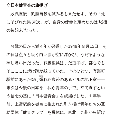
◇日本健青会の旗揚げ
敗戦直後、割腹自殺を試みるも果たせず、その「死
にそびれた男 末次」が、自身の使命と定めたのは“戦後
の後始末”だった。
敗戦の日から満４年が経過した1949年８月15日、そ
の日は点々と続く白い雲が空に浮かび、うだるような
蒸し暑い日だった。戦後復興はまだ道半ば、都心でも
そこここに焼け跡が残っていた。そのひとつ、有楽町
ただ
爛
駅前にあった焼け
れた痕跡のあるビルの地下室――
末次は今後の日本を「我ら青年の手で」立て直すとい
う信念の基に「日本健青会」を旗揚げした。１年半
前、上野駅前を拠点に生まれた引き揚げ青年たちの互
助団体「健青クラブ」を母体に、東北、九州から駆け