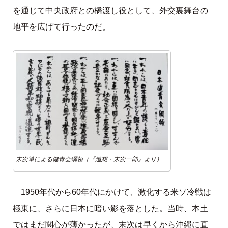
を通じて中央政府との橋渡し役として、外交裏舞台の
地平を広げて行ったのだ。
末次筆による健青会綱領（『追想・末次一郎』より）
1950年代から60年代にかけて、激化する米ソ冷戦は
極東に、さらに日本に暗い影を落とした。当時、本土
ではまだ関心が薄かったが、末次は早くから沖縄に直