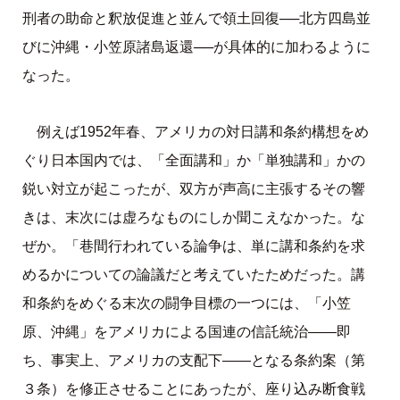
刑者の助命と釈放促進と並んで領土回復──北方四島並
びに沖縄・小笠原諸島返還──が具体的に加わるように
なった。
例えば1952年春、アメリカの対日講和条約構想をめ
ぐり日本国内では、「全面講和」か「単独講和」かの
鋭い対立が起こったが、双方が声高に主張するその響
きは、末次には虚ろなものにしか聞こえなかった。な
ぜか。「巷間行われている論争は、単に講和条約を求
めるかについての論議だと考えていたためだった。講
和条約をめぐる末次の闘争目標の一つには、「小笠
原、沖縄」をアメリカによる国連の信託統治――即
ち、事実上、アメリカの支配下――となる条約案（第
３条）を修正させることにあったが、座り込み断食戦