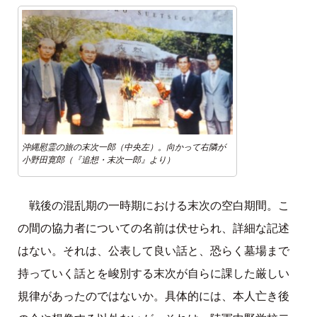
沖縄慰霊の旅の末次一郎（中央左）。向かって右隣が
小野田寛郎（『追想・末次一郎』より）
戦後の混乱期の一時期における末次の空白期間。こ
の間の協力者についての名前は伏せられ、詳細な記述
はない。それは、公表して良い話と、恐らく墓場まで
持っていく話とを峻別する末次が自らに課した厳しい
規律があったのではないか。具体的には、本人亡き後