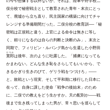
の今や想像する以外ないが、それは、陸軍中野学校二
俣分校で秘密戦士として教育された青年・末次にとっ
て、廃墟から立ち直り、民主国家の構築に向けてチャ
レンジする準備期間だった。二俣分校の教育訓──「秘
密戦は正規戦と違う。上官による命令は無きに等し
く、頼りになるのは自らの判断と決断のみ」。末次と
同期で、フィリピン・ルバング島から生還した小野田
ひろお
寛郎
は後年、次のように吐露した。「捕虜になっても
かまわない。どんな生き恥をさらしてもいいから、で
きるかぎり生きのびて、ゲリラ戦をつづけろ」――
と。敗戦という現実、そして平和期に移行した日本に
在って、自身に課した使命「戦争の後始末」のため
に、二俣での教えをどう生かすか。天の配剤か――戦
後まで生き残ってしまった男が、常々思いを巡らして