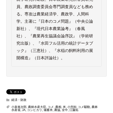
員、農政調査委員会専門調査員なども務め
る。専攻は農業経済学、農政学、人間科
学。主著に『日本のコメ問題』（中央公論
新社）、『現代日本農業論考』（春風
社）、『農業再生協議会論序説』（学術研
究出版）、『水田フル活用の統計データブ
ック』（三恵社）、『水稲の飼料利用の展
開構造』（日本評論社）。
経済・財政
小泉進次郎
,
農林水産大臣
,
コメ
,
農相
,
米
,
小売卸
,
コメ騒動
,
農林
水産省
,
JA
,
コシヒカリ
,
備蓄米
,
農協
,
全中
,
江藤拓