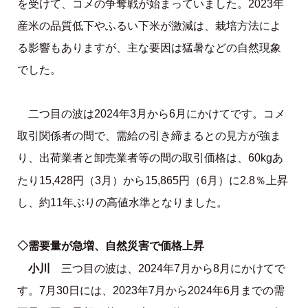
を受けて、コメの争奪戦が始まっていました。2023年
産米の品質低下やふるい下米が激減は、栽培方法によ
る影響もありますが、主な要因は猛暑などの自然現象
でした。
二つ目の波は2024年3月から6月にかけてです。コメ
取引関係者の間で、需給の引き締まるとの見方が強ま
り、出荷業者と卸売業者等の間の取引価格は、60kgあ
15,865
6
2.8
たり15,428円（3月）から
円（
月）に
％上昇
し、約11年ぶりの高
値水準となりました。
◇需要量が急増、自然災害で価格上昇
小川
三つ目の波は、2024年7月から8月にかけてで
す。7月30日には、2023年7月から2024年6月までの需