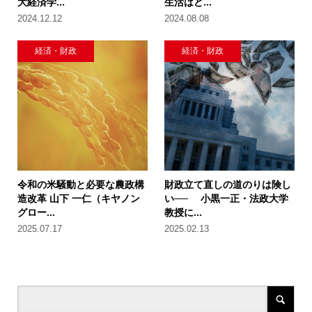
大経済学...
生活はど...
2024.12.12
2024.08.08
経済・財政
経済・財政
令和の米騒動と必要な農政構
財政立て直しの道のりは険し
造改革 山下 一仁（キヤノン
い── 小黒一正・法政大学
グロー...
教授に...
2025.07.17
2025.02.13