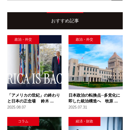
おすすめ記事
政治・外交
政治・外交
「アメリカの世紀」の終わり
日本政治の転換点─多党化に
と日本の正念場 鈴木 ...
即した統治構造へ 牧原 ...
2025.08.07
2025.07.31
コラム
経済・財政