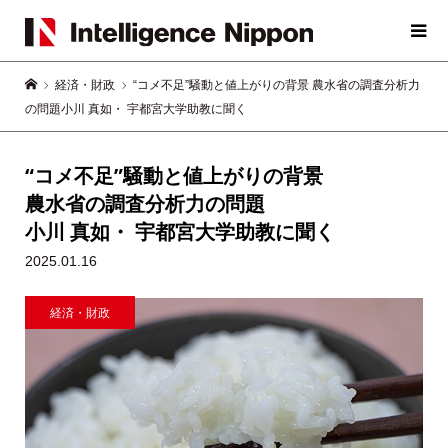
経済・財政
“コメ不足”騒動と値上がりの背景 農水省の調査分析力
の問題小川 真如・ 宇都宮大学助教に聞く
“コメ不足”騒動と値上がりの背景
農水省の調査分析力の問題
小川 真如・ 宇都宮大学助教に聞く
2025.01.16
経済・財政