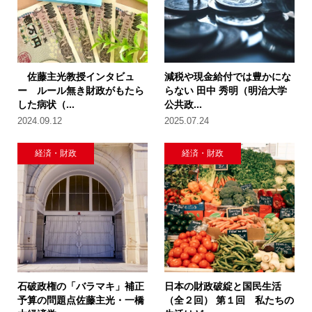
佐藤主光教授インタビュ
減税や現金給付では豊かにな
ー ルール無き財政がもたら
らない 田中 秀明（明治大学
した病状（...
公共政...
2024.09.12
2025.07.24
経済・財政
経済・財政
石破政権の「バラマキ」補正
日本の財政破綻と国民生活
予算の問題点佐藤主光・一橋
（全２回） 第１回 私たちの