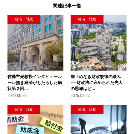
関連記事一覧
経済・財政
経済・財政
佐藤主光教授インタビュール
歯止めなき財政規律の緩み
ール無き経済がもたらした病
──財政法に込められた先人
状第２回...
の思慮はど...
2024.09.26
2025.02.27
経済・財政
経済・財政