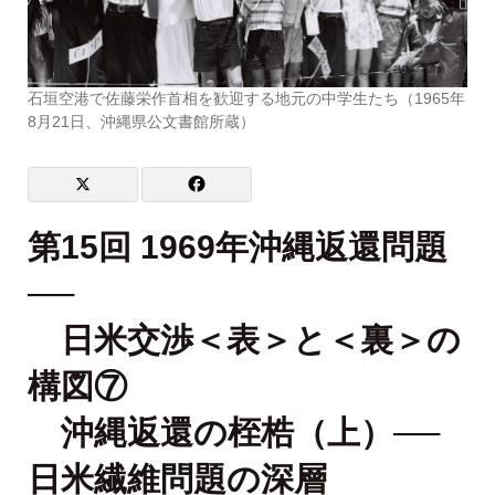
石垣空港で佐藤栄作首相を歓迎する地元の中学生たち（1965年
8月21日、沖縄県公文書館所蔵）
第15回 1969年沖縄返還問題
──
日米交渉＜表＞と＜裏＞の
構図⑦
沖縄返還の桎梏（上）──
日米繊維問題の深層