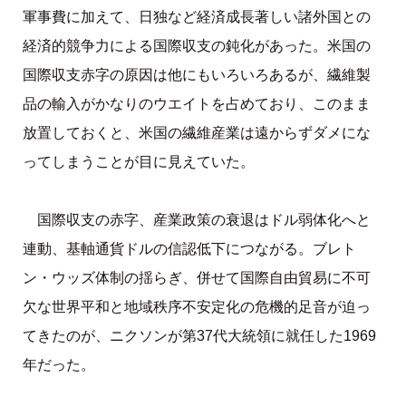
軍事費に加えて、日独など経済成長著しい諸外国との
経済的競争力による国際収支の鈍化があった。米国の
国際収支赤字の原因は他にもいろいろあるが、繊維製
品の輸入がかなりのウエイトを占めており、このまま
放置しておくと、米国の繊維産業は遠からずダメにな
ってしまうことが目に見えていた。
国際収支の赤字、産業政策の衰退はドル弱体化へと
連動、基軸通貨ドルの信認低下につながる。ブレト
ン・ウッズ体制の揺らぎ、併せて国際自由貿易に不可
欠な世界平和と地域秩序不安定化の危機的足音が迫っ
てきたのが、ニクソンが第37代大統領に就任した1969
年だった。