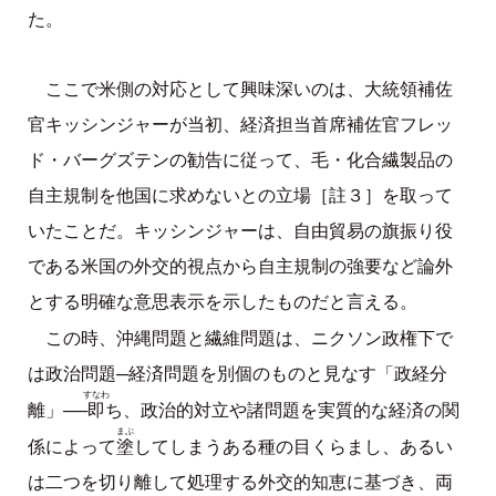
た。
ここで米側の対応として興味深いのは、大統領補佐
官キッシンジャーが当初、経済担当首席補佐官フレッ
ド・バーグズテンの勧告に従って、毛・化合繊製品の
自主規制を他国に求めないとの立場［註３］を取って
いたことだ。キッシンジャーは、自由貿易の旗振り役
である米国の外交的視点から自主規制の強要など論外
とする明確な意思表示を示したものだと言える。
この時、沖縄問題と繊維問題は、ニクソン政権下で
は政治問題─経済問題を別個のものと見なす「政経分
すなわ
即
離」──
ち、政治的対立や諸問題を実質的な経済の関
まぶ
塗
係によって
してしまうある種の目くらまし、あるい
は二つを切り離して処理する外交的知恵に基づき、両