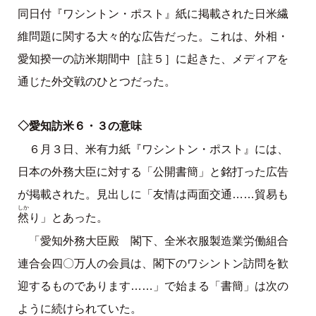
同日付『ワシントン・ポスト』紙に掲載された日米繊
維問題に関する大々的な広告だった。これは、外相・
愛知揆一の訪米期間中［註５］に起きた、メディアを
通じた外交戦のひとつだった。
◇愛知訪米６・３の意味
６月３日、米有力紙『ワシントン・ポスト』には、
日本の外務大臣に対する「公開書簡」と銘打った広告
が掲載された。見出しに「友情は両面交通……貿易も
しか
然
り」とあった。
「愛知外務大臣殿 閣下、全米衣服製造業労働組合
連合会四〇万人の会員は、閣下のワシントン訪問を歓
迎するものであります……」で始まる「書簡」は次の
ように続けられていた。