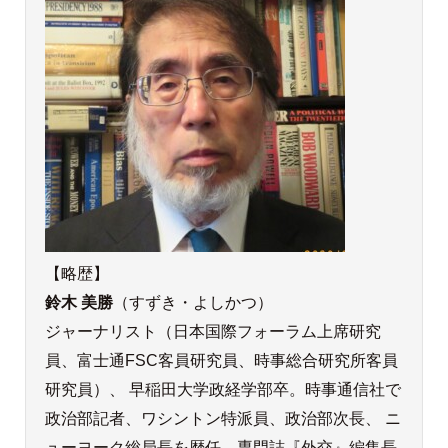
【略歴】
鈴木 美勝
（すずき・よしかつ）
ジャーナリスト（日本国際フォーラム上席研究
員、富士通FSC客員研究員、時事総合研究所客員
研究員）、 早稲田大学政経学部卒。時事通信社で
政治部記者、ワシントン特派員、政治部次長、 ニ
ューヨーク総局長を歴任。専門誌『外交』編集長