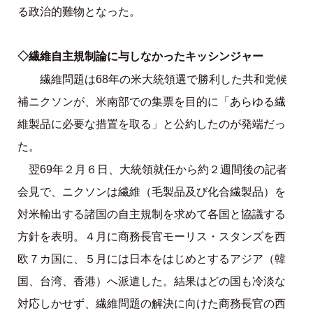
る政治的難物となった。
◇繊維自主規制論に与しなかったキッシンジャー
繊維問題は68年の米大統領選で勝利した共和党候
補ニクソンが、米南部での集票を目的に「あらゆる繊
維製品に必要な措置を取る」と公約したのが発端だっ
た。
翌69年２月６日、大統領就任から約２週間後の記者
会見で、ニクソンは繊維（毛製品及び化合繊製品）を
対米輸出する諸国の自主規制を求めて各国と協議する
方針を表明。４月に商務長官モーリス・スタンズを西
欧７カ国に、５月には日本をはじめとするアジア（韓
国、台湾、香港）へ派遣した。結果はどの国も冷淡な
対応しかせず、繊維問題の解決に向けた商務長官の西