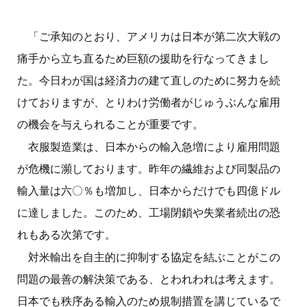
「ご承知のとおり、アメリカは日本が第二次大戦の
痛手から立ち直るため巨額の援助を行なってきまし
た。今日わが国は経済力の建て直しのために努力を続
けておりますが、とりわけ労働者がじゅうぶんな雇用
の機会を与えられることが重要です。
衣服製造業は、日本からの輸入急増により雇用問題
が危機に瀕しております。昨年の繊維および同製品の
輸入量は六〇％も増加し、日本からだけでも四億ドル
に達しました。このため、工場閉鎖や失業者続出の恐
れもある次第です。
対米輸出を自主的に抑制する協定を結ぶことがこの
問題の最善の解決策である、とわれわれは考えます。
日本でも秩序ある輸入のため規制措置を講じているで