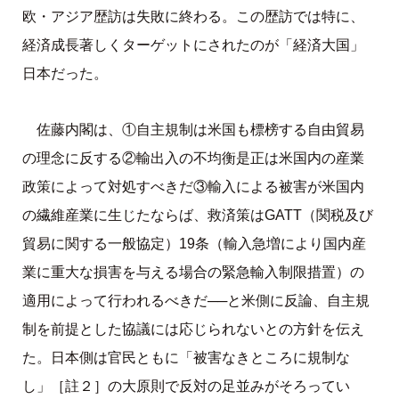
欧・アジア歴訪は失敗に終わる。この歴訪では特に、
経済成長著しくターゲットにされたのが「経済大国」
日本だった。
佐藤内閣は、①自主規制は米国も標榜する自由貿易
の理念に反する②輸出入の不均衡是正は米国内の産業
政策によって対処すべきだ③輸入による被害が米国内
の繊維産業に生じたならば、救済策はGATT（関税及び
貿易に関する一般協定）19条（輸入急増により国内産
業に重大な損害を与える場合の緊急輸入制限措置）の
適用によって行われるべきだ──と米側に反論、自主規
制を前提とした協議には応じられないとの方針を伝え
た。日本側は官民ともに「被害なきところに規制な
し」［註２］の大原則で反対の足並みがそろってい