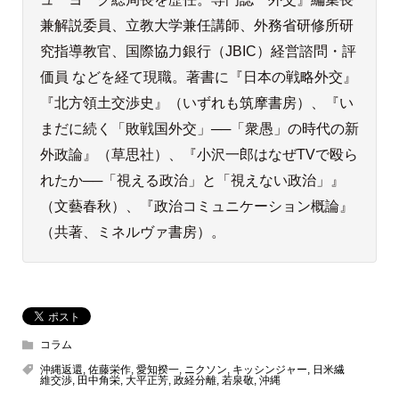
兼解説委員、立教大学兼任講師、外務省研修所研
究指導教官、国際協力銀行（JBIC）経営諮問・評
価員 などを経て現職。著書に『日本の戦略外交』
『北方領土交渉史』（いずれも筑摩書房）、『い
まだに続く「敗戦国外交」──「衆愚」の時代の新
外政論』（草思社）、『小沢一郎はなぜTVで殴ら
れたか──「視える政治」と「視えない政治」』
（文藝春秋）、『政治コミュニケーション概論』
（共著、ミネルヴァ書房）。
コラム
沖縄返還
,
佐藤栄作
,
愛知揆一
,
ニクソン
,
キッシンジャー
,
日米繊
維交渉
,
田中角栄
,
大平正芳
,
政経分離
,
若泉敬
,
沖縄