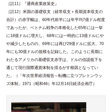
［註11］『通商産業政策史』
［註12］米国の基礎収支（経常収支＋長期資本収支の
合計）の赤字幅は、60年代前半には年平均7億ドル程度
であったが、ベトナム戦争の本格化した65年には一挙
に18億ドルに増大し、68年には一時的に13億ドルにや
や減少したものの、69年には再び29億ドルに拡大、70
年にも30億ドルの規模を記録した。このように長期に
わたるアメリカの基礎収支赤字は、ドルの信認低下を
通じて現行国際通貨体制を揺るがす根因となってい
た。（「年次世界経済報告～転機に立つブレトンウッ
ズ体制」1971（昭和46）年12月14日経済企画庁）