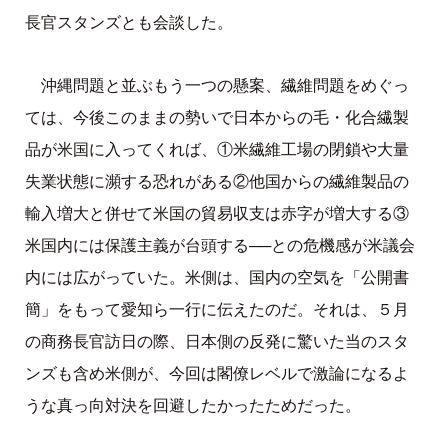
長官スタンズとも会談した。
沖縄問題と並ぶもう一つの懸案、繊維問題をめぐっ
ては、今後このままの勢いで日本からの毛・化合繊製
品が米国に入ってくれば、①米繊維工場の閉鎖や大量
失業状態に瀕する恐れがある②他国からの繊維製品の
輸入増大と併せて米国の貿易収支は赤字が増大する③
米国内には保護主義が台頭する──との危機感が米議会
内には広がっていた。米側は、国内の空気を「公開書
簡」をもって愛知ら一行に伝えたのだ。それは、５月
の商務長官訪日の際、日本側の反発に驚いた当のスタ
ンズも含め米側が、今回は閣僚レベルで激論になるよ
うな真っ向対決を回避したかったためだった。