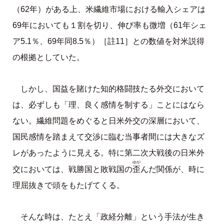
（62年）がある上、米繊維市場における輸入シェアは
69年においても１割を切り、伸び率も微増（61年シェ
ア5.1％、69年同8.5％）［註11］との数値を対米説得
の根拠としていた。
しかし、国益を賭けた知的格闘技たる外交において
は、必ずしも「理、良く感情を制する」ことにはなら
ない。繊維問題をめぐると日米外交の深層において、
国民感情を踏まえて交渉に臨む当事者間には大きなズ
レがあったように見える。特に第二次大戦後の日米外
ゆが
歪
交においては、戦勝国と敗戦国の
んだ関係が、時に
理屈抜きで頭をもたげてくる。
そんな時は、たとえ「政経分離」という手法が生き