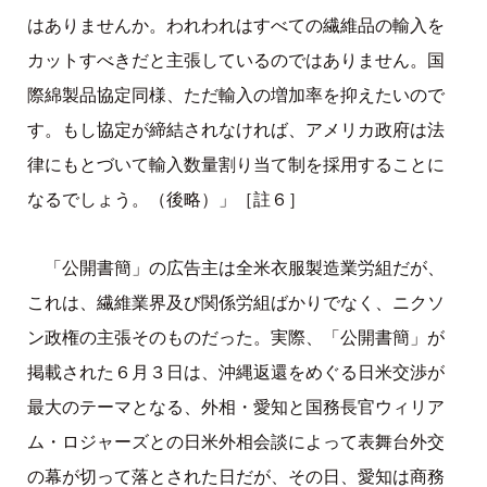
はありませんか。われわれはすべての繊維品の輸入を
カットすべきだと主張しているのではありません。国
際綿製品協定同様、ただ輸入の増加率を抑えたいので
す。もし協定が締結されなければ、アメリカ政府は法
律にもとづいて輸入数量割り当て制を採用することに
なるでしょう。（後略）」［註６］
「公開書簡」の広告主は全米衣服製造業労組だが、
これは、繊維業界及び関係労組ばかりでなく、ニクソ
ン政権の主張そのものだった。実際、「公開書簡」が
掲載された６月３日は、沖縄返還をめぐる日米交渉が
最大のテーマとなる、外相・愛知と国務長官ウィリア
ム・ロジャーズとの日米外相会談によって表舞台外交
の幕が切って落とされた日だが、その日、愛知は商務