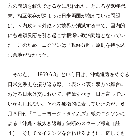
方の問題を解決できるかに思われた。ところが60年代
末、相互依存が深まった日米両国が抱えていた問題
は、＜内政＞＜外政＞の境界が消滅する中で、国内的
にも連鎖反応を引き起こす根深い政治問題となってい
た。このため、ニクソンは「政経分離」原則を持ち込
む余地がなかった。
その点、「1969.6.3」という日は、沖縄返還をめぐる
日米交渉史を振り返る際、＜表＞＜裏＞双方の舞台に
おける日米外交において、特筆すべき一日と言ってい
いかもしれない。それを象徴的に表していたのが、６
月３日付『ニューヨーク・タイムズ』紙のニクソンに
よる「沖縄・核抜き返還」決断のスクープ報道［註
４］、そしてタイミングを合わせるように、奇しくも