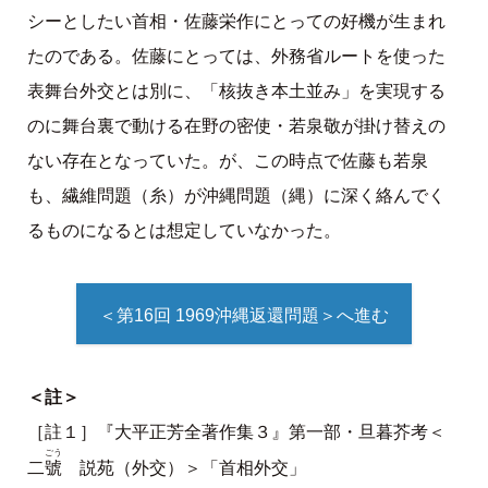
シーとしたい首相・佐藤栄作にとっての好機が生まれ
たのである。佐藤にとっては、外務省ルートを使った
表舞台外交とは別に、「核抜き本土並み」を実現する
のに舞台裏で動ける在野の密使・若泉敬が掛け替えの
ない存在となっていた。が、この時点で佐藤も若泉
も、繊維問題（糸）が沖縄問題（縄）に深く絡んでく
るものになるとは想定していなかった。
＜第16回 1969沖縄返還問題＞へ進む
＜註＞
［註１］『大平正芳全著作集３』第一部・旦暮芥考＜
ごう
號
二
説苑（外交）＞「首相外交」