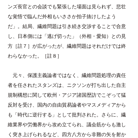
ンズ長官との会談でも緊張した場面は見られず、悲壮
な覚悟で臨んだ外相もいささか拍子抜けしたよう
だ」。結局、繊維問題は引き続き交渉することで合意
し、日本側には「逃げ切った」（外相・愛知）との見
方［註７］が広がったが、繊維問題はそれだけでは終
わらなかった。［註８］
元々、保護主義論者ではなく、繊維問題処理の責任
者を任されたスタンズは、ニクソンが打ち出した自主
規制構想に関して欧州・アジア諸国歴訪でこぞって猛
反対を受け、国内の自由貿易論者やマスメディアから
も「時代に逆行する」として批判された。さらに、繊
維業界や労働界から攻め立てられ、議会筋からも激し
く突き上げられるなど、四方八方から非難の矢を射か