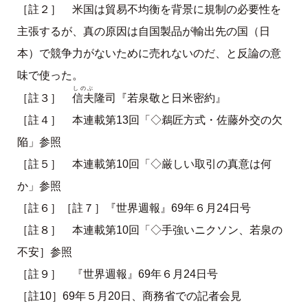
［註２］ 米国は貿易不均衡を背景に規制の必要性を
主張するが、真の原因は自国製品が輸出先の国（日
本）で競争力がないために売れないのだ、と反論の意
味で使った。
しのぶ
信夫
［註３］
隆司『若泉敬と日米密約』
［註４］ 本連載第13回「◇鵜匠方式・佐藤外交の欠
陥」参照
［註５］ 本連載第10回「◇厳しい取引の真意は何
か」参照
［註６］［註７］『世界週報』69年６月24日号
［註８］ 本連載第10回「◇手強いニクソン、若泉の
不安］参照
［註９］ 『世界週報』69年６月24日号
［註10］69年５月20日、商務省での記者会見