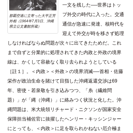
一文を残した──世界はトッ
プ外交の時代に入った。交通
那覇空港に立寄った大平正芳
外相（1964年7月3日、沖縄
通信が急速に発達、核時代を
県立公文書館所蔵）
迎えて外交が時を移さず処理
しなければならぬ問題が次々に出てきたためだ。これ
まで自ずと分業的に処理されてきた内政と外政の境界
線は、かくして容赦なく取り去られようとしている
［註１］。＜内政＞＜外政＞の境界消滅──首相・佐藤
栄作が政治生命を賭けて目指した沖縄返還交渉は69
年、密使・若泉敬を引き込みつつ、「糸（繊維問
題）」が「縄（沖縄）」に絡みつく状況と化した。沖
縄問題は、米大統領リチャード・ニクソンが国家安全
保障担当補佐官に抜擢したヘンリー・キッシンジャー
にとっても、＜内政＞に足を取られかねない厄介極ま