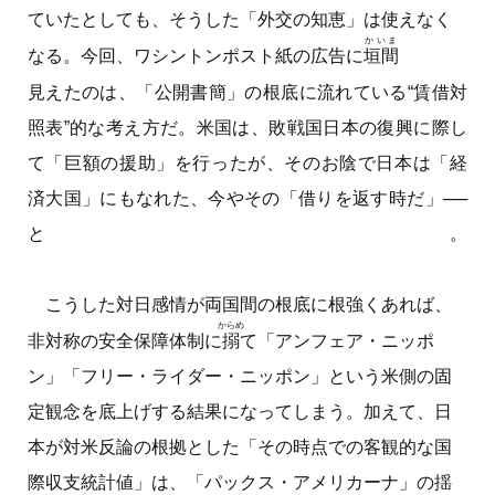
ていたとしても、そうした「外交の知恵」は使えなく
かいま
垣間
なる。今回、ワシントンポスト紙の広告に
見えたのは、「公開書簡」の根底に流れている“賃借対
照表”的な考え方だ。米国は、敗戦国日本の復興に際し
て「巨額の援助」を行ったが、そのお陰で日本は「経
済大国」にもなれた、今やその「借りを返す時だ」──
と。
こうした対日感情が両国間の根底に根強くあれば、
からめ
搦
非対称の安全保障体制に
て「アンフェア・ニッポ
ン」「フリー・ライダー・ニッポン」という米側の固
定観念を底上げする結果になってしまう。加えて、日
本が対米反論の根拠とした「その時点での客観的な国
際収支統計値」は、「パックス・アメリカーナ」の揺