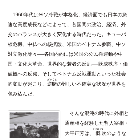
1960年代は米ソ冷戦が本格化、経済面でも日本の急
速な高度成長などによって、各国間の政治、経済、外
交のバランスが大きく変化する時代だった。キューバ
核危機、中仏への核拡散、米国のベトナム参戦、中ソ
対立激化等々──各国内的には米国の公民権運動や中
国・文化大革命、世界的な若者の反乱──既成秩序・価
値観への反発、そしてベトナム反戦運動といった社会
ぎゃくと
逆賭
的変動が起こり、
の難しい不確実な状況が世界を
包み込んだ。
そんな混沌の時代に外相と
通産相を経験した哲人宰相・
おおむね
概
大平正芳は、
次のような