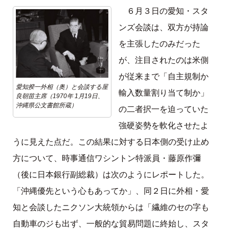
６月３日の愛知・スタ
ンズ会談は、双方が持論
を主張したのみだった
が、注目されたのは米側
が従来まで「自主規制か
愛知揆一外相（奥）と会談する屋
輸入数量割り当て制か」
良朝苗主席（1970年 1月19日、
沖縄県公文書館所蔵）
の二者択一を迫っていた
強硬姿勢を軟化させたよ
うに見えた点だ。この結果に対する日本側の受け止め
方について、時事通信ワシントン特派員・藤原作彌
（後に日本銀行副総裁）は次のようにレポートした。
「沖縄優先という心もあってか」、同２日に外相・愛
知と会談したニクソン大統領からは「繊維のセの字も
自動車のジも出ず、一般的な貿易問題に終始し、スタ