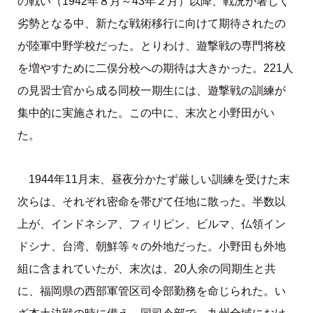
の戦い（1942年８月～43年２月）以降、戦況が著しく
劣勢となる中、新たな戦術移行に向けて期待されたの
が陸軍中野学校だった。とりわけ、遊撃戦の専門将校
を増やすために二俣分校への期待は大きかった。221人
の見習士官から成る同校一期生には、遊撃戦の訓練が
集中的に実施された。この中に、末次と小野田がい
た。
1944年11月末、昼夜分かたず厳しい訓練を受けた末
次らは、それぞれ密命を帯びて任地に散った。半数以
上が、インドネシア、フィリピン、ビルマ、仏領イン
ドシナ、台湾、朝鮮等々の外地だった。小野田も外地
組に含まれていたが、末次は、20人余の同期生と共
に、福岡県の西部軍管区司令部勤務を命じられた。い