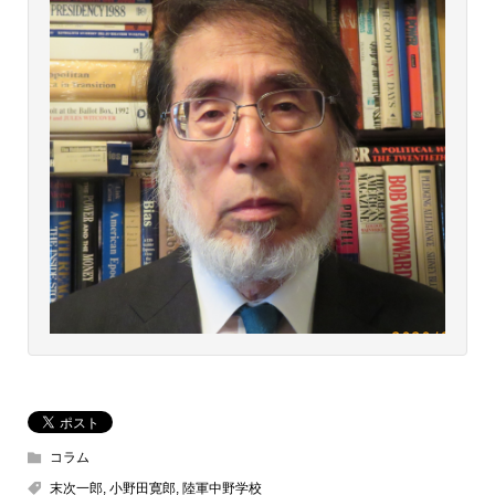
コラム
末次一郎
,
小野田寛郎
,
陸軍中野学校