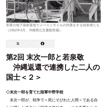
米軍の地下発射基地でメースミサイルの作業をする技術者たち
（1962年4月、沖縄県公文書館所蔵）
第2回 末次一郎と若泉敬
沖縄返還で連携した二人の
国士＜２＞
◇末次一郎を育てた陸軍中野学校
末次一郎が、戦争で＜死にそびれた人間＞である自