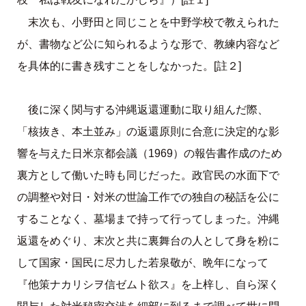
末次も、小野田と同じことを中野学校で教えられた
が、書物など公に知られるような形で、教練内容など
を具体的に書き残すことをしなかった。[註２]
後に深く関与する沖縄返還運動に取り組んだ際、
「核抜き、本土並み」の返還原則に合意に決定的な影
響を与えた日米京都会議（1969）の報告書作成のため
裏方として働いた時も同じだった。政官民の水面下で
の調整や対日・対米の世論工作での独自の秘話を公に
することなく、墓場まで持って行ってしまった。沖縄
返還をめぐり、末次と共に裏舞台の人として身を粉に
して国家・国民に尽力した若泉敬が、晩年になって
『他策ナカリシヲ信ゼムト欲ス』を上梓し、自ら深く