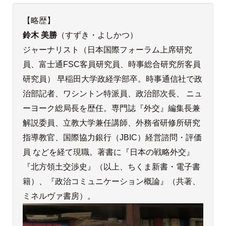
【略歴】
鈴木 美勝
（すずき・よしかつ）
ジャーナリスト（日本国際フォーラム上席研究
員、富士通FSC客員研究員、時事総合研究所客員
研究員） 早稲田大学政経学部卒。時事通信社で政
治部記者、ワシントン特派員、政治部次長、 ニュ
ーヨーク総局長を歴任。専門誌『外交』編集長兼
解説委員、立教大学兼任講師、外務省研修所研究
指導教官、国際協力銀行（JBIC）経営諮問・評価
員 などを経て現職。著書に『日本の戦略外交』
『北方領土交渉史』（以上、ちくま新書・電子書
籍）、『政治コミュニケーション概論』（共著、
ミネルヴァ書房）。