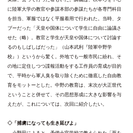
に陸軍大学の教官や参謀本部の参謀たちが各専門科目
を担当、軍服ではなく平服着用で行われた。当時、タ
ブーだった「天皇や国体について学生に自由に論議さ
せた（略）。教官と学生が天皇や国体について討論す
るのもしばしばだった」（山本武利『陸軍中野学
校』）というから驚く。外地でも一般市民に紛れ、そ
の地に定住しつつ諜報活動をする工作員の育成が目的
で、平時から軍人臭を取り除くために徹底した自由教
育をモットーとした。中野の教育は、末次が大正世代
ということと併せて、その思想形成に大きな影響を与
えたが、これについては、次回に紹介したい。
◇「捕虜になっても生き延びよ」
小野田によると、予備士官学校で教えられた「死を