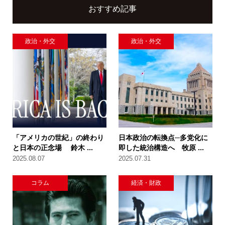
おすすめ記事
政治・外交
政治・外交
「アメリカの世紀」の終わり
日本政治の転換点─多党化に
と日本の正念場 鈴木 ...
即した統治構造へ 牧原 ...
2025.08.07
2025.07.31
コラム
経済・財政