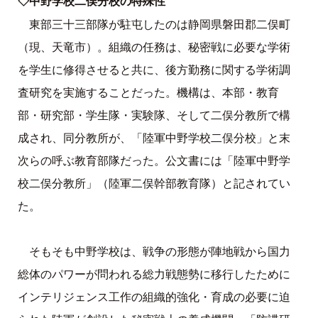
◇中野学校二俣分校の特殊性
東部三十三部隊が駐屯したのは静岡県磐田郡二俣町
（現、天竜市）。組織の任務は、秘密戦に必要な学術
を学生に修得させると共に、後方勤務に関する学術調
査研究を実施することだった。機構は、本部・教育
部・研究部・学生隊・実験隊、そして二俣分教所で構
成され、同分教所が、「陸軍中野学校二俣分校」と末
次らの呼ぶ教育部隊だった。公文書には「陸軍中野学
校二俣分教所」（陸軍二俣幹部教育隊）と記されてい
た。
そもそも中野学校は、戦争の形態が陣地戦から国力
総体のパワーが問われる総力戦態勢に移行したために
インテリジェンス工作の組織的強化・育成の必要に迫