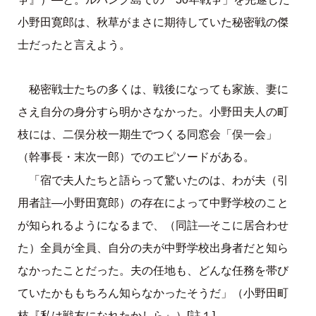
小野田寛郎は、秋草がまさに期待していた秘密戦の傑
士だったと言えよう。
秘密戦士たちの多くは、戦後になっても家族、妻に
さえ自分の身分すら明かさなかった。小野田夫人の町
枝には、二俣分校一期生でつくる同窓会「俣一会」
（幹事長・末次一郎）でのエピソードがある。
「宿で夫人たちと語らって驚いたのは、わが夫（引
用者註―小野田寛郎）の存在によって中野学校のこと
が知られるようになるまで、（同註―そこに居合わせ
た）全員が全員、自分の夫が中野学校出身者だと知ら
なかったことだった。夫の任地も、どんな任務を帯び
ていたかももちろん知らなかったそうだ」（小野田町
枝『私は戦友になれたかしら』）[註１]