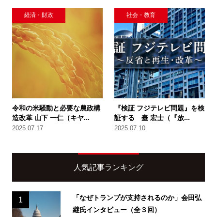
経済・財政
社会・教育
令和の米騒動と必要な農政構
『検証 フジテレビ問題』を検
造改革 山下 一仁（キヤ...
証する 臺 宏士（『放...
2025.07.17
2025.07.10
人気記事ランキング
「なぜトランプが支持されるのか」会田弘
1
継氏インタビュー（全３回）