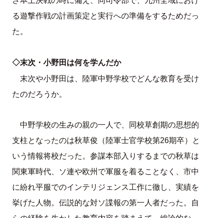
ざ本土決戦の時に備え、同司令部で、九州全域におけ
る遊撃作戦の計画策定と実行への準備をするためだっ
た。
◇末次・小野田は何を学んだか
末次や小野田は、陸軍中野学校でどんな教育を受け
たのだろうか。
中野学校の生みの親の一人で、同校草創期の思想的
支柱となったのは秋草俊（陸軍士官学校第26期卒）と
いう情報将校だった。参謀本部入りするまでの秋草は
関東軍時代、ソ連や欧州で軍服を着ることなく、市中
に紛れ平服でのインテリジェンス工作に徹し、実績を
挙げた人物。伝説的な対ソ諜報の第一人者だった。自