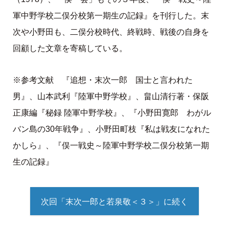
軍中野学校二俣分校第一期生の記録』を刊行した。末
次や小野田も、二俣分校時代、終戦時、戦後の自身を
回顧した文章を寄稿している。
※参考文献 『追想・末次一郎 国士と言われた
男』、山本武利『陸軍中野学校』、畠山清行著・保阪
正康編『秘録 陸軍中野学校』、『小野田寛郎 わがル
バン島の30年戦争』、小野田町枝『私は戦友になれた
かしら』、『俣一戦史～陸軍中野学校二俣分校第一期
生の記録』
次回「末次一郎と若泉敬＜３＞」に続く