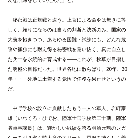
んな訓練をしていたんだ」と。
秘密戦は正規戦と違う。上官による命令は無きに等
しく、頼りになるのは自らの判断と決断のみ。国家の
大義を抱きつつ、あらゆる困難・試練にも、どんな危
険や孤独にも耐え得る秘密戦を闘い抜く、真に自立し
た兵士を永続的に育成する――これが、秋草が目指し
た窮極の目標だった。世界各地に散らばり、20年、30
年・・・外地に土着する覚悟で任務を果たせというの
だ。
中野学校の設立に貢献したもう一人の軍人、岩畔豪
雄（いわくろ・ひでお、陸軍士官学校第三十期、陸軍
省軍事課長）は、輝かしい戦績を誇る明治元勲のレガ
シーを引き継ぐ陸大卒のエリート。軍服を誇らしく着