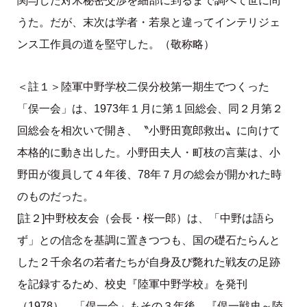
関与した対米秘密交渉を細部に到るまで調べて世に問
うた。だが、末次は学者・若泉と違ってインテリジェ
ンス工作員の道を堅守した。（敬称略）
＜註１＞陸軍中野学校二俣分校第一期生でつくった
「俣一会」は、1973年１月に第１回総会、同２月第２
回総会を相次いで開き、〝小野田寛郎救出〟に向けて
本格的に動き出した。小野田夫人・町枝の言葉は、小
野田が復員して４年後、78年７月の総会が開かれた時
のものだった。
[註２]中野校友会（会長・桜一郎）は、「中野は語ら
ず」との信念を基調に置きつつも、国の礎石たらんと
した２千余名の若者たちが自身及び斃れた戦友の足跡
を記録するため、校史『陸軍中野学校』を発刊
（1978）、「俣一会」もその３年後、『俣一戦史～陸