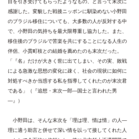
目を引き受けてもらったようなもの、と言って末次に
感謝した。変貌した戦後ニッポンに馴染めない小野田
のブラジル移住についても、大多数の人が反対する中
で、小野田の気持ちを最大限尊重し協力した。また、
移住後のブラジルで苦楽を共にすることになる人生の
伴侶、小貫町枝との結婚を薦めたのも末次だった。
「『名』だけが大きく世に出てしまい、その実、敗戦
による急激な思想の変化に疎く、社会の現状に如何に
対処すべきか当惑する私を指導してくれたのが末次君
である」（『追想・末次一郎―国士と言われた男
―』）
小野田は、そんな末次を「理は理、情は情」の人—
理に適う助言と併せて深い情を以って接してくれた人