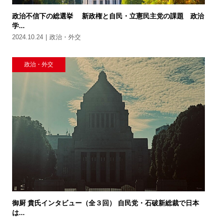
政治不信下の総選挙 新政権と自民・立憲民主党の課題 政治
学...
2024.10.24
政治・外交
政治・外交
御厨 貴氏インタビュー（全３回） 自民党・石破新総裁で日本
は...