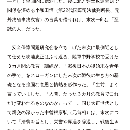
―として全面的に信頼した。後に北方領土返還問題で
関係を深める小和田恒（第22代国際司法裁判所長、元
外務省事務次官）の言葉を借りれば、末次一郎は「至
誠の人」だった。
安全保障問題研究会を立ち上げた末次に最側近とし
て仕えた吹浦忠正はふり返る。陸軍中野学校で受けた
３カ月間の教育・訓練が、「戦後日本の後始末を青年
の手で」をスローガンにした末次の戦後の生き方の基
礎となる強固な意思と情熱を形作った。「生前、よく
言っていました。『人間、たった３カ月の教育でこれ
だけ変われるものなのか』って」。同じ大正世代とし
て親交の深かった中曽根康弘（元首相）は、末次につ
いて「清貧を旨とし、栄誉や厚遇を辞退し、戦後生き