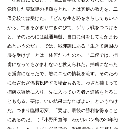
覚悟した突撃隊の指揮をとれ」とは真逆の教えを、二
俣分校では受けた。「どんな生き恥をさらしてもいい
から、できるかぎり生きのびて、ゲリラ戦をつづけろ
と。そのためには融通無礙、自由に何をしてもかまわ
ぬというのだ」。では、戦陣訓にある「生きて虜囚の
辱を受けず」とは一体何だったのか。「二俣では、捕
虜になってもかまわないと教えられた。捕虜になった
ら捕虜になったで、敵にニセの情報を流す。そのため
にわざわざ偽装投降する場合もある。わざと捕まって
捕虜収容所に入り、先に入っている者と連絡をとるこ
ともある。要は、いい結果になればよい」というわけ
だ。つまり臨機応変、「要は、最後の勝利を得ること
にあるのだ」（『小野田寛郎 わがルバン島の30年戦
争』）—と。ルバング島での「30年戦争」を完遂した