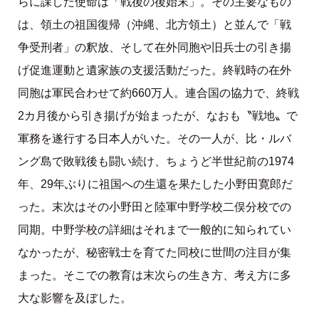
らに課した使命は「戦後の後始末」。その主要なもの
は、領土の祖国復帰（沖縄、北方領土）と並んで「戦
争受刑者」の釈放、そして在外同胞や旧兵士の引き揚
げ促進運動と遺家族の支援活動だった。終戦時の在外
同胞は軍民合わせて約660万人。連合国の協力で、終戦
2カ月後から引き揚げが始まったが、なおも〝戦地〟で
軍務を遂行する日本人がいた。その一人が、比・ルバ
ング島で敗戦後も闘い続け、ちょうど半世紀前の1974
年、29年ぶりに祖国への生還を果たした小野田寛郎だ
った。末次はその小野田と陸軍中野学校二俣分校での
同期。中野学校の詳細はそれまで一般的に知られてい
なかったが、秘密戦士を育てた同校に世間の注目が集
まった。そこでの教育は末次らの生き方、考え方に多
大な影響を及ぼした。