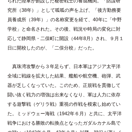
られた陸軍が創設した秘密戦士の養成機関。「防諜研
究所（38年）」として呱呱の声を上げ、「後方勤務要
員養成所（39年）」の名称変更を経て、40年に「中野
学校」と命名された。その後、戦況や時局の変化に対
応して静岡県・二俣町に開設（44年8月）され、９月１
日に開校したのが、「二俣分校」だった。
真珠湾攻撃から３年足らず、日本軍はアジア太平洋
全域に戦線を拡大した結果、艦船や航空機、砲弾、武
器が乏しくなっていた。このため、正規戦を貫徹して
闘い抜く戦力の増強は出来なくなり、軍は人力に依存
する遊撃戦（ゲリラ戦）重視の作戦を模索し始めてい
た。ミッドウェー海戦（1942年６月）と共に、太平洋
戦争における勝敗の転換点となったガダルカナル島で