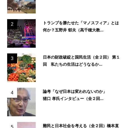
トランプを勝たせた「マノスフィア」とは
2
何か？五野井 郁夫（高千穂大教...
日本の財政破綻と国民生活（全２回） 第１
3
回 私たちの生活はどうなるか...
論考「なぜ日本は変われないのか」
4
猪口 孝氏インタビュー（全２回...
難民と日本社会を考える（全２回）橋本直
5