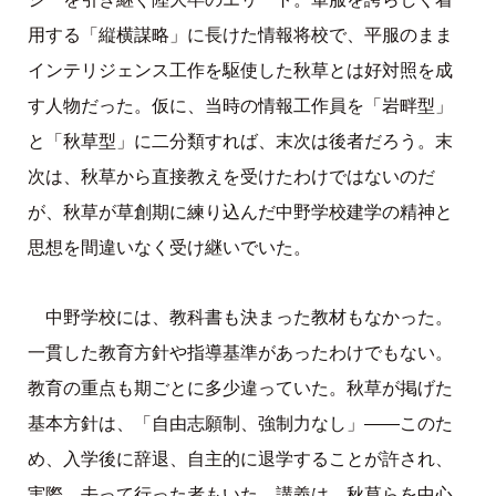
用する「縦横謀略」に長けた情報将校で、平服のまま
インテリジェンス工作を駆使した秋草とは好対照を成
す人物だった。仮に、当時の情報工作員を「岩畔型」
と「秋草型」に二分類すれば、末次は後者だろう。末
次は、秋草から直接教えを受けたわけではないのだ
が、秋草が草創期に練り込んだ中野学校建学の精神と
思想を間違いなく受け継いでいた。
中野学校には、教科書も決まった教材もなかった。
一貫した教育方針や指導基準があったわけでもない。
教育の重点も期ごとに多少違っていた。秋草が掲げた
基本方針は、「自由志願制、強制力なし」――このた
め、入学後に辞退、自主的に退学することが許され、
実際、去って行った者もいた。講義は、秋草らを中心