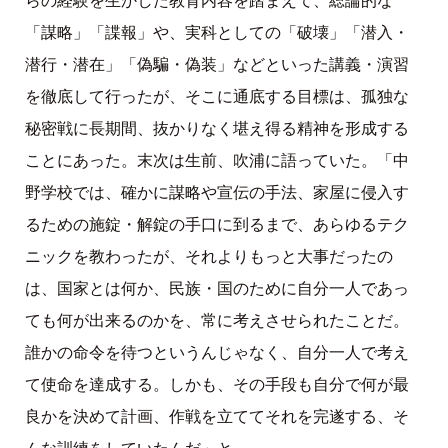
らの経験を生かした教育内容を踏まえて、総論的な
「謀略」「諜報」や、実科としての「破壊」「潜入・
潜行・潜在」「偽騙・偽装」などといった講義・演習
を徹底して行ったが、そこに通底する目標は、孤独な
秘密戦に長期間、抜かりなく堪え得る精神を形成する
ことにあった。末次は生前、吹浦に語っていた。「中
野学校では、確かに謀略や宣伝の手法、家屋に侵入す
るための施錠・解錠の手口に到るまで、あらゆるテク
ニックを教わったが、それよりもっと大事だったの
は、国家とは何か、民族・国のために自分一人であっ
ても何が出来るのかを、常に考えさせられたことだ。
誰かの命令を待つというんじゃなく、自分一人で考え
て使命を達成する。しかも、その手段も自分で何が最
良かを決めて計画、作戦を立ててそれを完遂する、そ