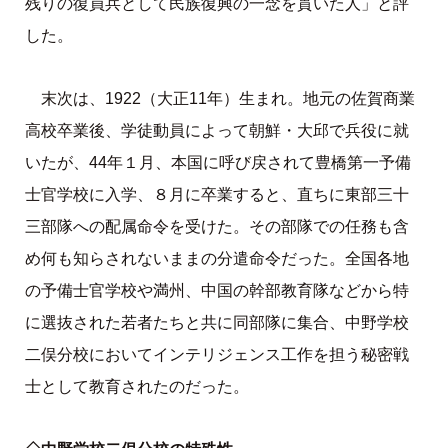
残りの復員兵として民族復興の一念を貫いた人」と評
した。
末次は、1922（大正11年）生まれ。地元の佐賀商業
高校卒業後、学徒動員によって朝鮮・大邱で兵役に就
いたが、44年１月、本国に呼び戻されて豊橋第一予備
士官学校に入学、８月に卒業すると、直ちに東部三十
三部隊への配属命令を受けた。その部隊での任務も含
め何も知らされないままの分遣命令だった。全国各地
の予備士官学校や満州、中国の幹部教育隊などから特
に選抜された若者たちと共に同部隊に集合、中野学校
二俣分校においてインテリジェンス工作を担う秘密戦
士として教育されたのだった。