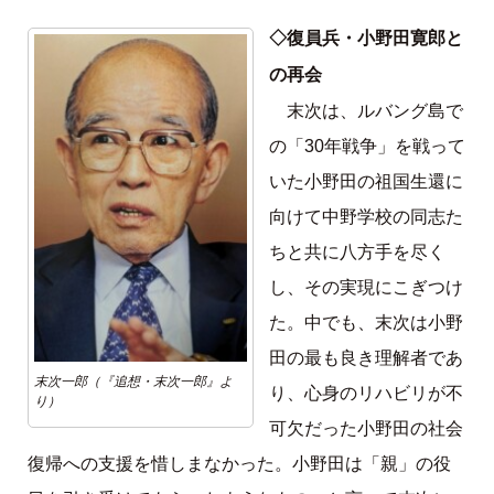
◇復員兵・小野田寛郎と
の再会
末次は、ルバング島で
の「30年戦争」を戦って
いた小野田の祖国生還に
向けて中野学校の同志た
ちと共に八方手を尽く
し、その実現にこぎつけ
た。中でも、末次は小野
田の最も良き理解者であ
末次一郎（『追想・末次一郎』よ
り、心身のリハビリが不
り）
可欠だった小野田の社会
復帰への支援を惜しまなかった。小野田は「親」の役