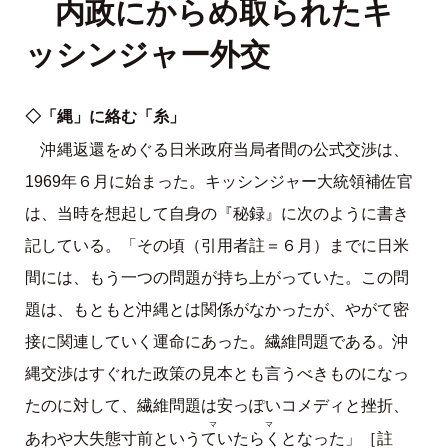
内政にからめ取られたキ
ッシンジャー外交
◇「縄」に絡む「糸」
沖縄返還をめぐる日米政府当局者間の公式交渉は、
1969年６月に始まった。キッシンジャー大統領補佐官
は、当時を想起して自身の『秘録』に次のように書き
記している。「その頃（引用者註＝６月）までに日米
間には、もう一つの問題が持ち上がっていた。この問
題は、もともと沖縄とは関係がなかったが、やがて密
接に関連していく運命にあった。繊維問題である。沖
縄交渉はすぐれた政策の見本とも言うべきものになっ
たのに対して、繊維問題は安っぽいコメディと挫折、
ママ
ていたらく
あわや大失態寸前という
となった」［註