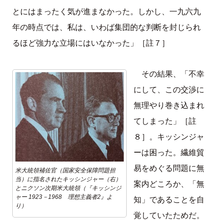
とにはまったく気が進まなかった。しかし、一九六九
年の時点では、私は、いわば集団的な判断を封じられ
るほど強力な立場にはいなかった」［註７］
その結果、「不幸
にして、この交渉に
無理やり巻き込まれ
てしまった」［註
８］。キッシンジャ
ーは困った。繊維貿
易をめぐる問題に無
米大統領補佐官（国家安全保障問題担
当）に指名されたキッシンジャー（右）
案内どころか、「無
とニクソン次期米大統領（『キッシンジ
ャー 1923－1968 理想主義者2』よ
知」であることを自
り）
覚していたためだ。