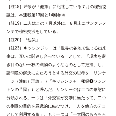
［註18］若泉が『他策』に記述している７月の秘密協
議は、本連載第13回と14回参照
［註19］二人はこの７月以外に、８月末にサンクレメ
ンテで秘密交渉をしている。
［註20］『他策』
［註23］キッシンジャーは「世界の各地で生じる出来
事は、互いに関連し合っている」として、「現実を継
ぎ目のない一枚の織物のようなものとして把握」し、
諸問題の解決にあたろうとする外交の思考を「リンケ
ージ（連結）理論」（『キッシンジャー秘録❶ワシン
トンの苦悩』）と呼んだ。リンケージは二つの形態に
分類される。一つは「外交官が交渉に当たって、二つ
の別個の目的を意識的に結びつけ、一方を他方のテコ
として利用する形」、もう一つは「一大国のもろもろ