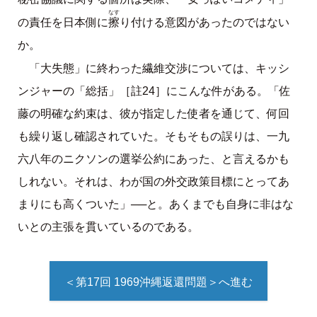
なす
擦
の責任を日本側に
り付ける意図があったのではない
か。
「大失態」に終わった繊維交渉については、キッシ
ンジャーの「総括」［註24］にこんな件がある。「佐
藤の明確な約束は、彼が指定した使者を通じて、何回
も繰り返し確認されていた。そもそもの誤りは、一九
六八年のニクソンの選挙公約にあった、と言えるかも
しれない。それは、わが国の外交政策目標にとってあ
まりにも高くついた」──と。あくまでも自身に非はな
いとの主張を貫いているのである。
＜第17回 1969沖縄返還問題＞へ進む