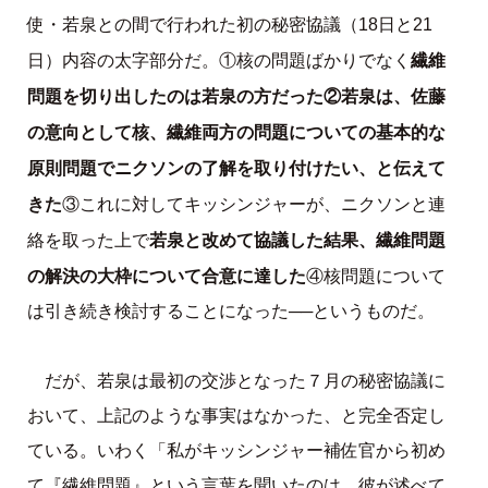
使・若泉との間で行われた初の秘密協議（18日と21
繊維
日）内容の太字部分だ。①核の問題ばかりでなく
問題を切り出したのは若泉の方だった②若泉は、佐藤
の意向として核、繊維両方の問題についての基本的な
原則問題でニクソンの了解を取り付けたい、と伝えて
きた
③これに対してキッシンジャーが、ニクソンと連
若泉と改めて協議した結果、繊維問題
絡を取った上で
の解決の大枠について合意に達した
④核問題について
は引き続き検討することになった──というものだ。
だが、若泉は最初の交渉となった７月の秘密協議に
おいて、上記のような事実はなかった、と完全否定し
ている。いわく「私がキッシンジャー補佐官から初め
て『繊維問題』という言葉を聞いたのは、彼が述べて