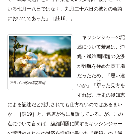
いる七月十八日ではなく、九月二十六日の彼との会談
においてであった」［註18］。
キッシンジャーの記
述について若泉は、沖
縄・繊維両問題の交渉
が難航を極めた長丁場
だったため、「思い違
うが
アラバマ州の綿花農場
穿
いか」「
った見方を
すれば、歴史の後知恵
による記述だと批判されても仕方ないのではあるまい
か」［註19］と、遠慮がちに反論している。が、この
点について言えば、繊維問題に関するキッシンジャー
の認識やそれへの対応を詳細に書いた『秘録』の「繊