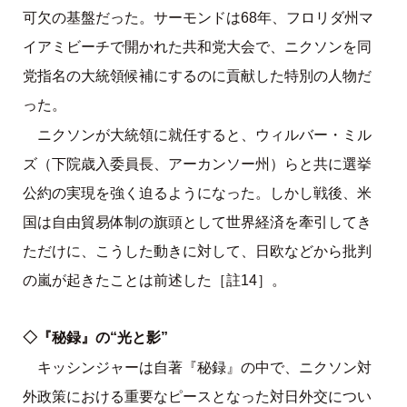
可欠の基盤だった。サーモンドは68年、フロリダ州マ
イアミビーチで開かれた共和党大会で、ニクソンを同
党指名の大統領候補にするのに貢献した特別の人物だ
った。
ニクソンが大統領に就任すると、ウィルバー・ミル
ズ（下院歳入委員長、アーカンソー州）らと共に選挙
公約の実現を強く迫るようになった。しかし戦後、米
国は自由貿易体制の旗頭として世界経済を牽引してき
ただけに、こうした動きに対して、日欧などから批判
の嵐が起きたことは前述した［註14］。
◇『秘録』の“光と影”
キッシンジャーは自著『秘録』の中で、ニクソン対
外政策における重要なピースとなった対日外交につい