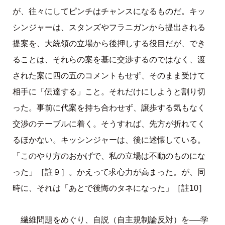
が、往々にしてピンチはチャンスになるものだ。キッ
シンジャーは、スタンズやフラニガンから提出される
提案を、大統領の立場から後押しする役目だが、でき
ることは、それらの案を基に交渉するのではなく、渡
された案に四の五のコメントもせず、そのまま受けて
相手に「伝達する」こと。それだけにしようと割り切
った。事前に代案を持ち合わせず、譲歩する気もなく
交渉のテーブルに着く。そうすれば、先方が折れてく
るほかない。キッシンジャーは、後に述懐している。
「このやり方のおかげで、私の立場は不動のものにな
った」［註９］。かえって求心力が高まった。が、同
時に、それは「あとで後悔のタネになった」［註10］
繊維問題をめぐり、自説（自主規制論反対）を──学