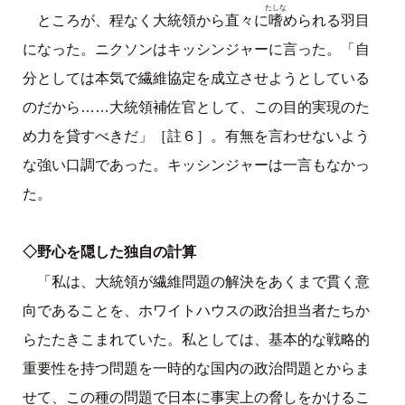
たしな
嗜
ところが、程なく大統領から直々に
められる羽目
になった。ニクソンはキッシンジャーに言った。「自
分としては本気で繊維協定を成立させようとしている
のだから……大統領補佐官として、この目的実現のた
め力を貸すべきだ」［註６］。有無を言わせないよう
な強い口調であった。キッシンジャーは一言もなかっ
た。
◇野心を隠した独自の計算
「私は、大統領が繊維問題の解決をあくまで貫く意
向であることを、ホワイトハウスの政治担当者たちか
らたたきこまれていた。私としては、基本的な戦略的
重要性を持つ問題を一時的な国内の政治問題とからま
せて、この種の問題で日本に事実上の脅しをかけるこ