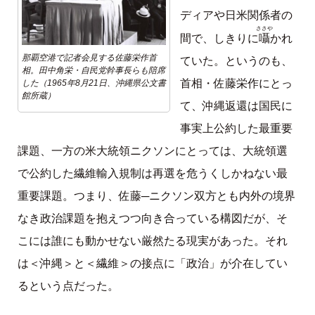
ディアや日米関係者の
ささや
囁
間で、しきりに
かれ
那覇空港で記者会見する佐藤栄作首
ていた。というのも、
相。田中角栄・自民党幹事長らも陪席
首相・佐藤栄作にとっ
した（1965年8月21日、沖縄県公文書
館所蔵）
て、沖縄返還は国民に
事実上公約した最重要
課題、一方の米大統領ニクソンにとっては、大統領選
で公約した繊維輸入規制は再選を危うくしかねない最
重要課題。つまり、佐藤─ニクソン双方とも内外の境界
なき政治課題を抱えつつ向き合っている構図だが、そ
こには誰にも動かせない厳然たる現実があった。それ
は＜沖縄＞と＜繊維＞の接点に「政治」が介在してい
るという点だった。