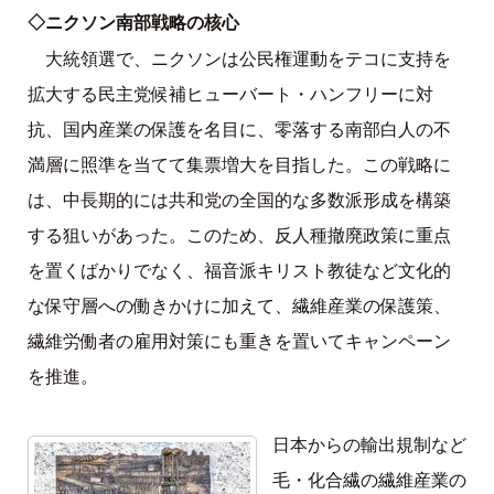
◇ニクソン南部戦略の核心
大統領選で、ニクソンは公民権運動をテコに支持を
拡大する民主党候補ヒューバート・ハンフリーに対
抗、国内産業の保護を名目に、零落する南部白人の不
満層に照準を当てて集票増大を目指した。この戦略に
は、中長期的には共和党の全国的な多数派形成を構築
する狙いがあった。このため、反人種撤廃政策に重点
を置くばかりでなく、福音派キリスト教徒など文化的
な保守層への働きかけに加えて、繊維産業の保護策、
繊維労働者の雇用対策にも重きを置いてキャンペーン
を推進。
日本からの輸出規制など
毛・化合繊の繊維産業の