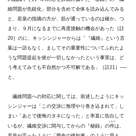
維問題が先鋭化」部分を含めて全体を読み込んでみる
と、若泉の指摘の方が、筋が通っているのは確か。つ
まり、９月になるまでに再度接触の機会があった［註
20］のに、キッシンジャーからは「『繊維』という言
葉は一語もなく、ましてその重要性についてふれたよ
うな問題提起を彼が一切しなかったという事実は、ど
う考えてみても不自然かつ不可解である」［註21］──
と。
繊維問題への対応に関しては、前述したようにキッ
シンジャーは「この交渉に無理やり巻き込まれて」し
まい「あとで後悔のタネになった」と率直に告白して
くだり
件
いるが、繊維交渉に関与してからの『秘録』の
は、
若泉が言ったように「歴史の後知恵」のように思え