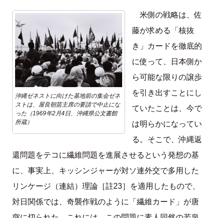
米側の戦略は、佐
藤が求める「核抜
き」カードを徹底的
に使って、日本側か
ら可能な限りの譲歩
を引き出すことにし
沖縄ゼネストに向けた基地前の集会ゼネ
ストは、屋良朝苗主席の要請で中止にな
ていたことは、今で
った（1969年2月4日、沖縄県公文書館
所蔵）
は明らかになってい
る。そこで、沖縄返
還問題をテコに繊維問題を進展させるという発想の基
に、事実上、キッシンジャーが対ソ連外交で多用した
リンケージ（連結）理論［註23］を適用したもので、
対日関係では、奇襲作戦のように「繊維カード」が唐
突に切られた。これには、この問題に素人同然の若泉