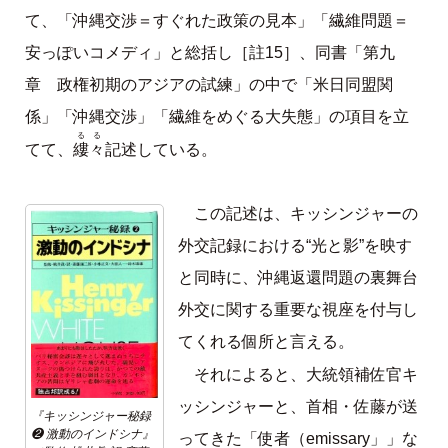
て、「沖縄交渉＝すぐれた政策の見本」「繊維問題＝
安っぽいコメディ」と総括し［註15］、同書「第九
章 政権初期のアジアの試練」の中で「米日同盟関
係」「沖縄交渉」「繊維をめぐる大失態」の項目を立
るる
縷々
てて、
記述している。
この記述は、キッシンジャーの
外交記録における“光と影”を映す
と同時に、沖縄返還問題の裏舞台
外交に関する重要な視座を付与し
てくれる個所と言える。
それによると、大統領補佐官キ
ッシンジャーと、首相・佐藤が送
『キッシンジャー秘録
❷ 激動のインドシナ』
ってきた「使者（emissary」」な