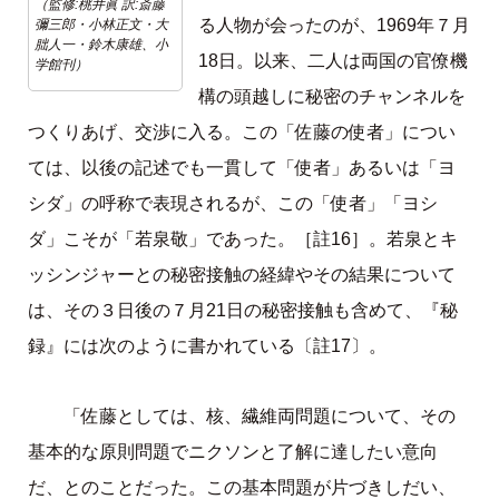
（監修:桃井眞 訳:斎藤
る人物が会ったのが、1969年７月
彌三郎・小林正文・大
朏人一・鈴木康雄、小
18日。以来、二人は両国の官僚機
学館刊）
構の頭越しに秘密のチャンネルを
つくりあげ、交渉に入る。この「佐藤の使者」につい
ては、以後の記述でも一貫して「使者」あるいは「ヨ
シダ」の呼称で表現されるが、この「使者」「ヨシ
ダ」こそが「若泉敬」であった。［註16］。若泉とキ
ッシンジャーとの秘密接触の経緯やその結果について
は、その３日後の７月21日の秘密接触も含めて、『秘
録』には次のように書かれている〔註17〕。
「佐藤としては、核、繊維両問題について、その
基本的な原則問題でニクソンと了解に達したい意向
だ、とのことだった。この基本問題が片づきしだい、