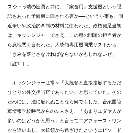
スや下っ端の随員と共に、「家畜用」支援機という隠
語もあった予備機に回される否か──という小事も、側
近争いや政治的牽制の材料に使われた。政権発足当初
は、キッシンジャーでさえ、この種の問題の担当者か
ら意地悪く言われた。大統領専用機同乗リストから
「きみを落とさなければならないかもしれないぜ」
［註11］。
キッシンジャーは常々「大統領と直接接触するただ
ひとりの外交担当官でありたい」と思っていた。その
ためには、法に触れぬことなら何でもした。合衆国陸
軍情報学校時代からの友人さえ、「あまりユダヤ人が
多いのはどうかと思う」と言ってエアフォース・ワン
から追い出し、大統領から遠ざけたというエピソード