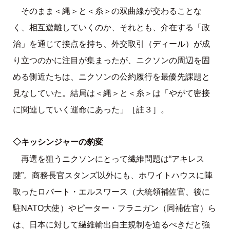
そのまま＜縄＞と＜糸＞の双曲線が交わることな
く、相互遊離していくのか、それとも、介在する「政
治」を通じて接点を持ち、外交取引（ディール）が成
り立つのかに注目が集まったが、ニクソンの周辺を固
める側近たちは、ニクソンの公約履行を最優先課題と
見なしていた。結局は＜縄＞と＜糸＞は「やがて密接
に関連していく運命にあった」［註３］。
◇キッシンジャーの豹変
再選を狙うニクソンにとって繊維問題は“アキレス
腱”。商務長官スタンズ以外にも、ホワイトハウスに陣
取ったロバート・エルスワース（大統領補佐官、後に
駐NATO大使）やピーター・フラニガン（同補佐官）ら
は、日本に対して繊維輸出自主規制を迫るべきだと強