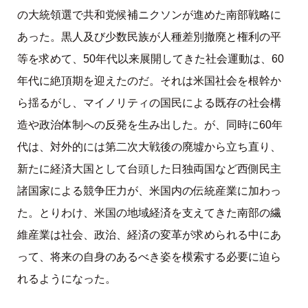
の大統領選で共和党候補ニクソンが進めた南部戦略に
あった。黒人及び少数民族が人種差別撤廃と権利の平
等を求めて、50年代以来展開してきた社会運動は、60
年代に絶頂期を迎えたのだ。それは米国社会を根幹か
ら揺るがし、マイノリティの国民による既存の社会構
造や政治体制への反発を生み出した。が、同時に60年
代は、対外的には第二次大戦後の廃墟から立ち直り、
新たに経済大国として台頭した日独両国など西側民主
諸国家による競争圧力が、米国内の伝統産業に加わっ
た。とりわけ、米国の地域経済を支えてきた南部の繊
維産業は社会、政治、経済の変革が求められる中にあ
って、将来の自身のあるべき姿を模索する必要に迫ら
れるようになった。