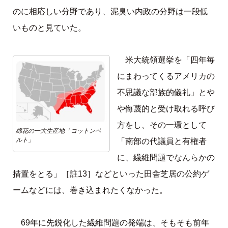
のに相応しい分野であり、泥臭い内政の分野は一段低
いものと見ていた。
米大統領選挙を「四年毎
にまわってくるアメリカの
不思議な部族的儀礼」とや
や侮蔑的と受け取れる呼び
方をし、その一環として
綿花の一大生産地「コットンベ
ルト」
「南部の代議員と有権者
に、繊維問題でなんらかの
措置をとる」［註13］などといった田舎芝居の公約ゲ
ームなどには、巻き込まれたくなかった。
69年に先鋭化した繊維問題の発端は、そもそも前年