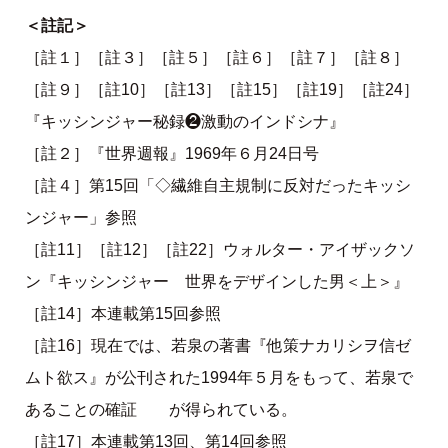
＜註記＞
［註１］［註３］［註５］［註６］［註７］［註８］
［註９］［註10］［註13］［註15］［註19］［註24］
『キッシンジャー秘録❷激動のインドシナ』
［註２］『世界週報』1969年６月24日号
［註４］第15回「◇繊維自主規制に反対だったキッシ
ンジャー」参照
［註11］［註12］［註22］ウォルター・アイザックソ
ン『キッシンジャー 世界をデザインした男＜上＞』
［註14］本連載第15回参照
［註16］現在では、若泉の著書『他策ナカリシヲ信ゼ
ムト欲ス』が公刊された1994年５月をもって、若泉で
あることの確証 が得られている。
［註17］本連載第13回、第14回参照