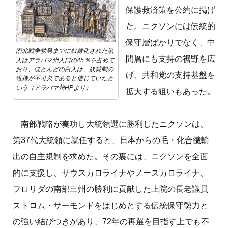
保護救済策を公約に掲げ
た。ニクソンには伝統的
保守層ばかりでなく、中
南北戦争勃発までに奴隷化された黒
間層にも支持の裾野を広
人はアラバマ州人口の45％を占めて
おり、ほとんどの白人は、奴隷制の
げ、共和党の支持基盤を
維持が不可欠であると信じていたと
いう（アラバマ州HPより）
拡大する狙いもあった。
南部戦略が奏功し大統領選に勝利したニクソンは、
第37代大統領に就任すると、日本からの毛・化合繊輸
出の自主規制を求めた。その裏には、ニクソンを全面
的に支援し、サウスカロライナやノースカロライナ、
フロリダの南部三州の勝利に貢献した上院の長老議員
ストロム・サーモンドをはじめとする伝統保守勢力と
の強い結びつきがあり、72年の再選を目指す上でも不