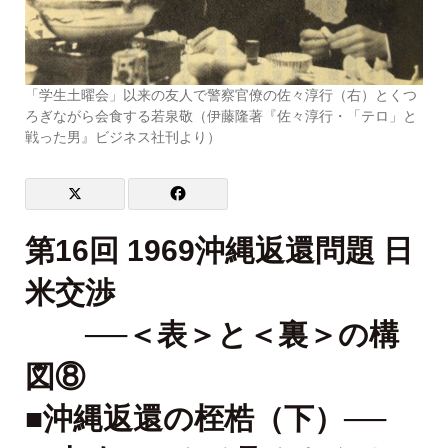
「学生土曜会」以来の友人で警察官僚の佐々淳行（右）とくつ
ろぎながら会食する若泉敬（伊藤隆著『佐々淳行・「テロ」と
戦った男』ビジネス社刊より）
第16回 1969沖縄返還問題 日
米交渉
──＜表＞と＜裏＞の構
図⑧
■沖縄返還の桎梏（下）──