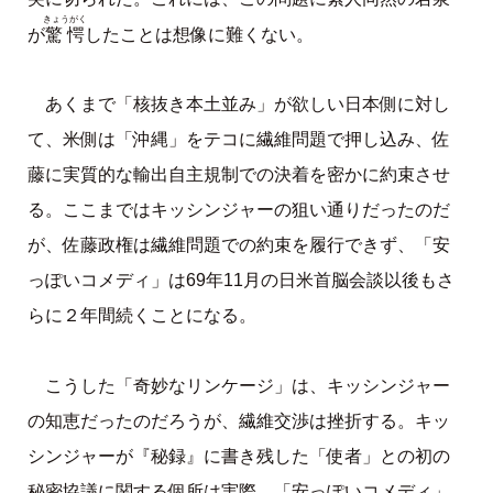
きょうがく
驚愕
が
したことは想像に難くない。
あくまで「核抜き本土並み」が欲しい日本側に対し
て、米側は「沖縄」をテコに繊維問題で押し込み、佐
藤に実質的な輸出自主規制での決着を密かに約束させ
る。ここまではキッシンジャーの狙い通りだったのだ
が、佐藤政権は繊維問題での約束を履行できず、「安
っぽいコメディ」は69年11月の日米首脳会談以後もさ
らに２年間続くことになる。
こうした「奇妙なリンケージ」は、キッシンジャー
の知恵だったのだろうが、繊維交渉は挫折する。キッ
シンジャーが『秘録』に書き残した「使者」との初の
秘密協議に関する個所は実際、「安っぽいコメディ」