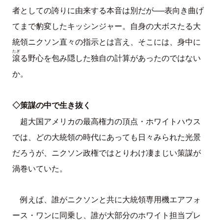
者としての誇りに由来する本音は別だが──表向き曲げ
てまで豹変したキッシンジャー。自身の大ボスたる大
統領ニクソン直々の指示とは言え、そこには、身中に
たぎ
滾
る野心を包み隠した独自の計算があったのではない
か。
◇策謀の中で生き抜く
超大国アメリカの最高権力の頂点・ホワイトハウス
では、どの大統領の時代にあっても日々みられた光景
だろうが、ニクソン政権ではとりわけ凄まじい策謀が
渦巻いていた。
例えば、誰がニクソンと共に大統領専用機エアフォ
ース・ワンに同乗し、誰が大部分のホワイト担当プレ