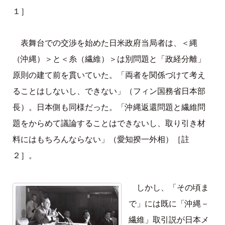
１］
表舞台での交渉を始めた日米政府当局者は、＜縄
（沖縄）＞と＜糸（繊維）＞は別問題と「政経分離」
原則の建て前を貫いていた。「両者を関係づけて考え
ることはしないし、できない」（フィン国務省日本部
長）。日本側も同様だった。「沖縄返還問題と繊維問
題をからめて議論することはできないし、取り引き材
料にはもちろんならない」（愛知揆一外相）［註
２］。
しかし、「その頃ま
で」には既に「沖縄－
繊維」取引説が日本メ