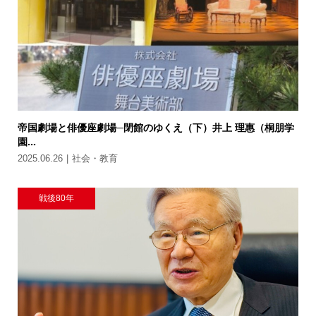
帝国劇場と俳優座劇場─閉館のゆくえ（下）井上 理惠（桐朋学
園...
2025.06.26
社会・教育
戦後80年