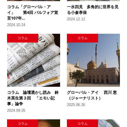
コラム「グローバル・ア
一水四見 多角的に世界を見
イ」 第4回 バルフォア宣
る小倉孝保
言107年...
2024.12.12
2024.10.24
コラム
コラム
コラム 論壇透かし読み 鈴
グローバル・アイ 西川 恵
木英生第３回 「エモい記
（ジャーナリスト）
事」論争
2025.06.26
2024.09.26
コラム
コラム