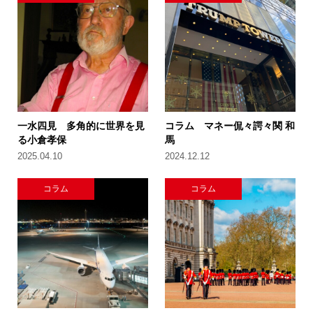
一水四見 多角的に世界を見
コラム マネー侃々諤々関 和
る小倉孝保
馬
2025.04.10
2024.12.12
コラム
コラム