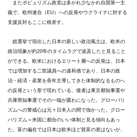
またポピュリズム政党は多かれ少なかれ自国第一主
義で、欧州連合（EU）への反発やウクライナに対する
支援反対もここに根差す。
総選挙で現出した日本の新しい政治風土は、欧米の
政治現象が約20年のタイムラグで波及したと見ること
ができる。欧米におけるエリート層への反発は、日本
では増加する二世議員への違和感であり、日本の政
治・経済・産業を長年主導してきた体制的なるものへ
の反発という形で現れている。後者は東京都知事選や
兵庫県知事選でその一端が露わになった。グローバリ
ズムへの警戒心は元々日本人の間で強かった。グロー
バリズム＝米国に都合のいい体制と見る傾向もあっ
た。富の偏在では日本は欧米ほど貧富の差はないが、