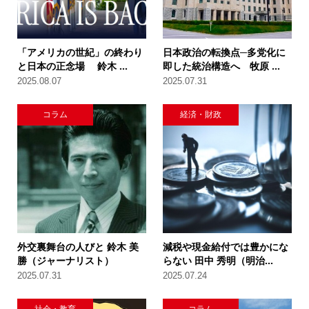
「アメリカの世紀」の終わり
日本政治の転換点─多党化に
と日本の正念場 鈴木 ...
即した統治構造へ 牧原 ...
2025.08.07
2025.07.31
コラム
経済・財政
外交裏舞台の人びと 鈴木 美
減税や現金給付では豊かにな
勝（ジャーナリスト）
らない 田中 秀明（明治...
2025.07.31
2025.07.24
社会・教育
コラム