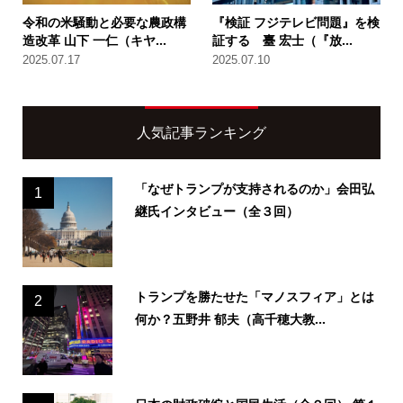
令和の米騒動と必要な農政構
『検証 フジテレビ問題』を検
造改革 山下 一仁（キヤ...
証する 臺 宏士（『放...
2025.07.17
2025.07.10
人気記事ランキング
「なぜトランプが支持されるのか」会田弘
1
継氏インタビュー（全３回）
トランプを勝たせた「マノスフィア」とは
2
何か？五野井 郁夫（高千穂大教...