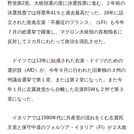
野党第2党。大統領選の度に決選投票に進む。２年前の
決選投票では得票率41％と過去最高だった。16年に設
立された急進左派「不服従のフランス」（LFI）も今年
７月の総選挙で躍進し、マクロン大統領の首相指名に
反対して２カ月にわたって政治を混乱させた。
ドイツでは13年に結成された右派・ドイツのための
選択肢（AfD）が、今年９月に行われた旧東独の３州の
州議会選挙で第１党、または第２党になった。また今
年１月に左翼政党から分離した左派BSWも２州で第３
党になった。
イタリアでは1990年代に共産党の流れをくむ左翼民
主党と保守中道のフォルツア・イタリア（FI）が２大政