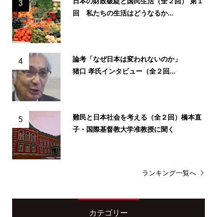
日本の財政破綻と国民生活（全２回） 第１
3
回 私たちの生活はどうなるか...
論考「なぜ日本は変われないのか」
4
猪口 孝氏インタビュー（全２回...
難民と日本社会を考える（全２回）橋本直
5
子・国際基督教大学准教授に聞く
ランキング一覧へ
カテゴリー