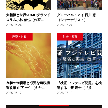
大相撲と世界SUMOグランド
グローバル・アイ 西川 恵
スラム小林 信也（作家...
（ジャーナリスト）
2025.07.24
2025.07.24
経済・財政
社会・教育
令和の米騒動と必要な農政構
『検証 フジテレビ問題』を検
造改革 山下 一仁（キヤ...
証する 臺 宏士（『放...
2025.07.17
2025.07.10