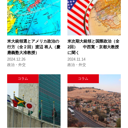
米大統領選とアメリカ政治の
米次期大統領と国際政治（全
行方（全２回）
渡辺 将人（慶
2回）
中西寛・京都大教授
應義塾大准教授）
に聞く
2024.12.26
2024.11.14
政治・外交
政治・外交
コラム
コラム