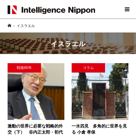
イスラエル
イスラエル
戦後80年
コラム
激動の世界に必要な戦略的外
一水四見 多角的に世界を見
交（下）
谷内正太郎・初代
る
小倉 孝保