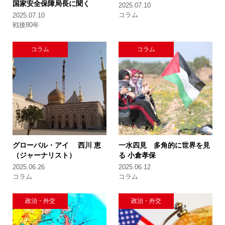
国家安全保障局長に聞く
2025.07.10
コラム
2025.07.10
戦後80年
コラム
コラム
グローバル・アイ
西川 恵
一水四見 多角的に世界を見
（ジャーナリスト）
る
小倉孝保
2025.06.26
2025.06.12
コラム
コラム
政治・外交
政治・外交