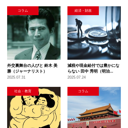
コラム
経済・財政
外交裏舞台の人びと 鈴木 美
減税や現金給付では豊かにな
勝（ジャーナリスト）
らない 田中 秀明（明治...
2025.07.31
2025.07.24
社会・教育
コラム