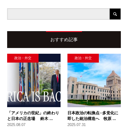
おすすめ記事
政治・外交
政治・外交
「アメリカの世紀」の終わり
日本政治の転換点─多党化に
と日本の正念場 鈴木 ...
即した統治構造へ 牧原 ...
2025.08.07
2025.07.31