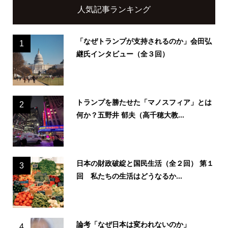
人気記事ランキング
「なぜトランプが支持されるのか」会田弘
1
継氏インタビュー（全３回）
トランプを勝たせた「マノスフィア」とは
2
何か？五野井 郁夫（高千穂大教...
日本の財政破綻と国民生活（全２回） 第１
3
回 私たちの生活はどうなるか...
論考「なぜ日本は変われないのか」
4