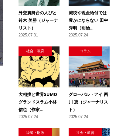
外交裏舞台の人びと
減税や現金給付では
鈴木 美勝（ジャーナ
豊かにならない 田中
リスト）
秀明（明治...
2025.07.31
2025.07.24
社会・教育
コラム
大相撲と世界SUMO
グローバル・アイ 西
グランドスラム小林
川 恵（ジャーナリス
信也（作家...
ト）
2025.07.24
2025.07.24
経済・財政
社会・教育