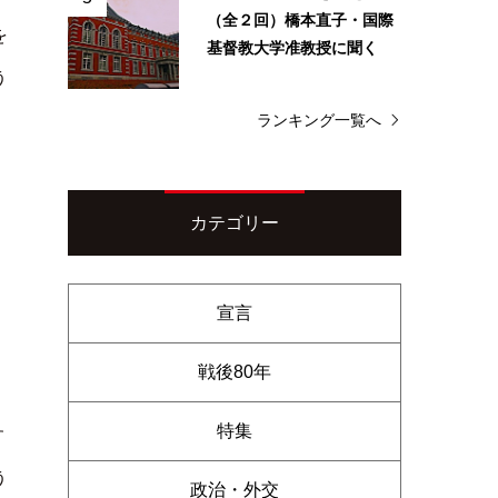
（全２回）橋本直子・国際
を
基督教大学准教授に聞く
う
ランキング一覧へ
カテゴリー
宣言
戦後80年
特集
す
う
政治・外交