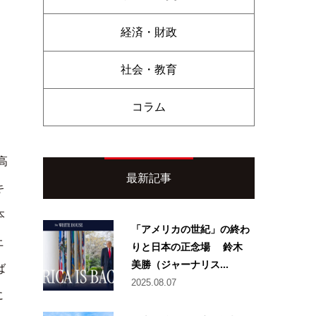
経済・財政
社会・教育
コラム
高
最新記事
キ
本
「アメリカの世紀」の終わ
上
りと日本の正念場 鈴木
美勝（ジャーナリス...
ば
2025.08.07
に