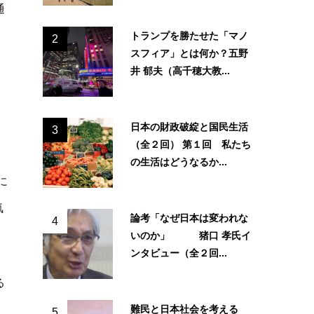
通
トランプを勝たせた「マノ
2
スフィア」とは何か？五野
井 郁夫（高千穂大教...
日本の財政破綻と国民生活
3
（全２回） 第１回 私たち
の生活はどうなるか...
に
気
論考「なぜ日本は変われな
4
いのか」 猪口 孝氏イ
ンタビュー（全２回...
る
難民と日本社会を考える
、
5