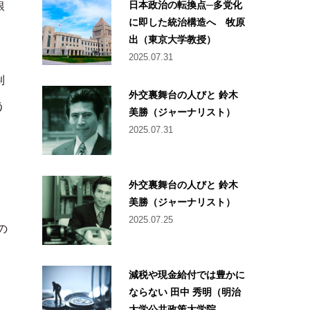
日本政治の転換点─多党化
銀
に即した統治構造へ 牧原
出（東京大学教授）
2025.07.31
制
外交裏舞台の人びと 鈴木
う
美勝（ジャーナリスト）
2025.07.31
外交裏舞台の人びと 鈴木
美勝（ジャーナリスト）
2025.07.25
の
減税や現金給付では豊かに
ならない 田中 秀明（明治
大学公共政策大学院...