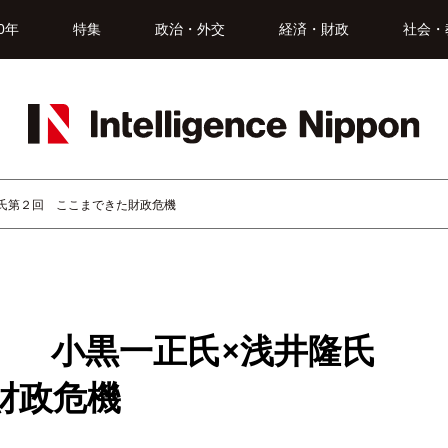
0年
特集
政治・外交
経済・財政
社会・
氏第２回 ここまできた財政危機
」 小黒一正氏×浅井隆氏
財政危機