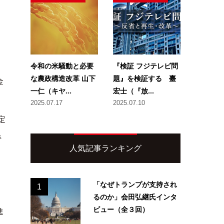
令和の米騒動と必要
『検証 フジテレビ問
な農政構造改革 山下
題』を検証する 臺
金
一仁（キヤ...
宏士（『放...
2025.07.17
2025.07.10
定
持
人気記事ランキング
「なぜトランプが支持され
1
るのか」会田弘継氏インタ
ビュー（全３回）
進