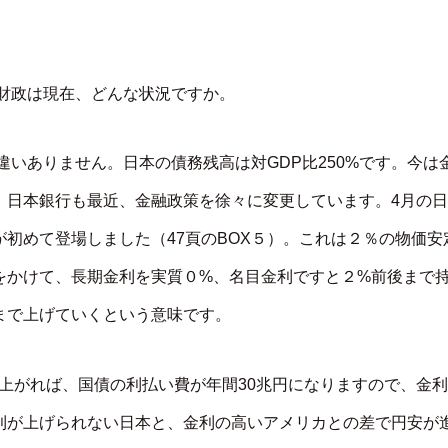
財政は現在、どんな状況ですか。
いありません。日本の債務残高は対GDP比250%です。今は
、日本銀行も最近、金融政策を徐々に変更しています。4月の日
初めて登場しました（47頁のBOX５）。これは２％の物価安
をかけて、長期金利を実質０%、名目金利ですと２%前後まで
まで上げていくという意味です。
上がれば、国債の利払い費が年間30兆円になりますので、金利
利が上げられない日本と、金利の高いアメリカとの差で円安が