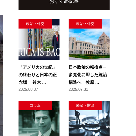
おすすめ記事
政治・外交
政治・外交
「アメリカの世紀」
日本政治の転換点─
の終わりと日本の正
多党化に即した統治
念場 鈴木 ...
構造へ 牧原 ...
2025.08.07
2025.07.31
コラム
経済・財政