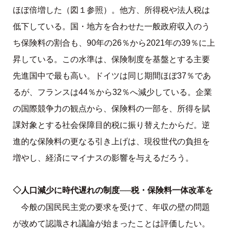
ほぼ倍増した（図１参照）。他方、所得税や法人税は
低下している。国・地方を合わせた一般政府収入のう
ち保険料の割合も、90年の26％から2021年の39％に上
昇している。この水準は、保険制度を基盤とする主要
先進国中で最も高い。ドイツは同じ期間ほぼ37％であ
るが、フランスは44％から32％へ減少している。企業
の国際競争力の観点から、保険料の一部を、所得を賦
課対象とする社会保障目的税に振り替えたからだ。逆
進的な保険料の更なる引き上げは、現役世代の負担を
増やし、経済にマイナスの影響を与えるだろう。
◇人口減少に時代遅れの制度──税・保険料一体改革を
今般の国民民主党の要求を受けて、年収の壁の問題
が改めて認識され議論が始まったことは評価したい。