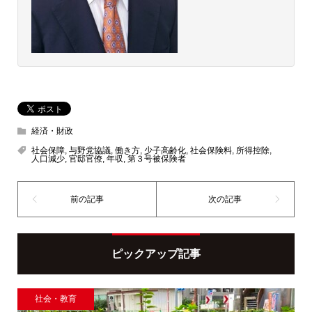
経済・財政
社会保障
,
与野党協議
,
働き方
,
少子高齢化
,
社会保険料
,
所得控除
,
人口減少
,
官邸官僚
,
年収
,
第３号被保険者
ピックアップ記事
社会・教育