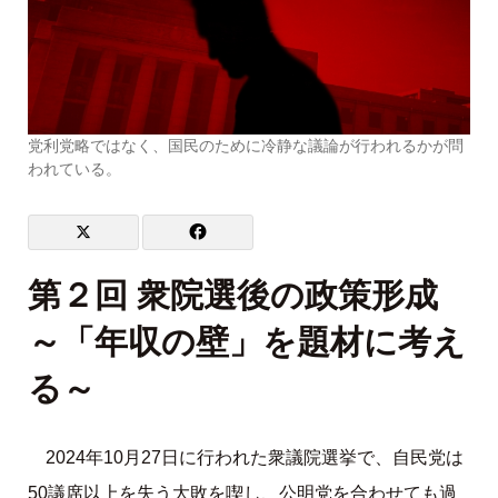
党利党略ではなく、国民のために冷静な議論が行われるかが問
われている。
第２回 衆院選後の政策形成
～「年収の壁」を題材に考え
る～
2024年10月27日に行われた衆議院選挙で、自民党は
50議席以上を失う大敗を喫し、公明党を合わせても過