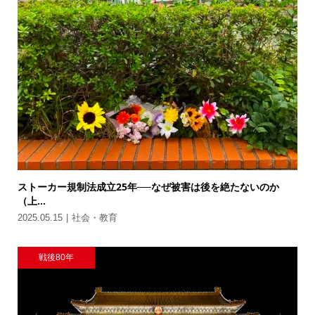
ストーカー規制法成立25年──なぜ被害は後を絶たないのか
（上...
2025.05.15
社会・教育
戦後80年