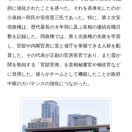
的に強化されたことを述べた。それを具体化したのが
小泉純一郎氏や安倍晋三氏であった。特に、第２次安
倍政権は、歴代最長の８年弱に及ぶ首相の連続在職日
数を記録した。同政権では、第１次政権の失敗を学習
し、官邸や内閣官房に党と省庁を掌握できる人材を配
置した。その代表が正副の官房長官であり、また霞が
関を熟知する「官邸官僚」を首相秘書官や補佐官など
に登用した。彼らがチームとして機能したことが政府
中枢のガバナンスの強化につながった。