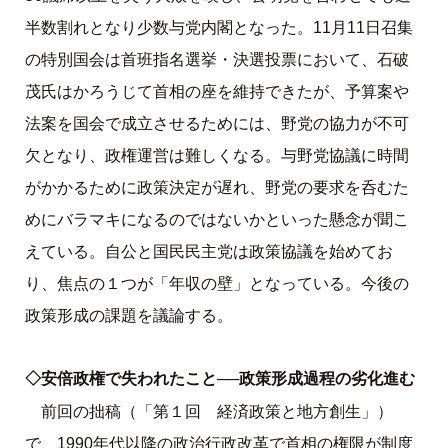
半数割れとなり少数与党内閣となった。11月11日召集
の特別国会は首班指名選挙・決選投票において、石破
茂氏はかろうじて首相の座を維持できたが、予算案や
法案を国会で成立させるためには、野党の協力が不可
欠となり、政権運営は難しくなる。与野党協議に時間
がかかるために政策決定が遅れ、野党の要求を呑むた
めにバラマキになるのではないかといった懸念が聞こ
えている。自公と国民民主党は政策協議を始めてお
り、焦点の１つが「年収の壁」となっている。今後の
政策形成の課題を議論する。
◇安倍政権で失われたこと──政策形成過程の劣化進む
前回の拙稿（「第１回 経済政策と地方創生」）
で、1990年代以降の政治行政改革で首相の権限が制度