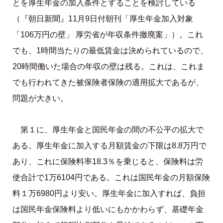
とを厚生年金の加入条件とすることを検討している
（『朝日新聞』11月9日付朝刊「厚生年金加入対象
「106万円の壁」 厚労省が年収条件撤廃案」）。これ
でも、1時間当たりの最低賃金は決められているので、
20時間働いた場合の年収の壁は残る。これは、これま
でも行われてきた被保険者保険の適用拡大であるが、
問題が大きい。
第１に、厚生年金と国民年金の間の不公平の拡大で
ある。厚生年金に加入する月額賃金の下限は8.8万円で
あり、これに保険料率18.3％を乗じると、保険料は労
使合計で1万6104円である。これは国民年金の月額保険
料１万6980円より安い。厚生年金に加入すれば、負担
は国民年金保険料より低いにもかかわらず、基礎年金