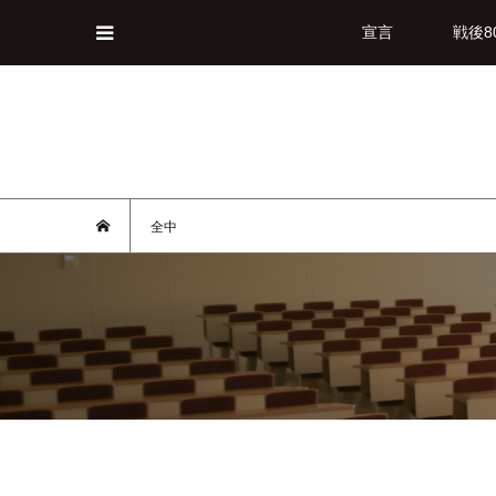
宣言
戦後8
全中