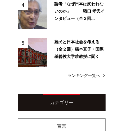
論考「なぜ日本は変われな
4
いのか」 猪口 孝氏イ
ンタビュー（全２回...
難民と日本社会を考える
5
（全２回）橋本直子・国際
基督教大学准教授に聞く
ランキング一覧へ
カテゴリー
宣言