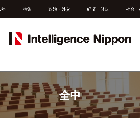
0年
特集
政治・外交
経済・財政
社会・
全中