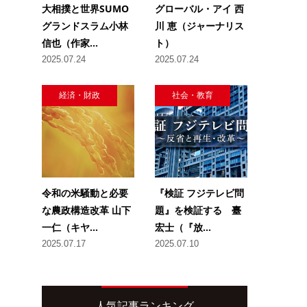
大相撲と世界SUMO
グローバル・アイ 西
グランドスラム小林
川 恵（ジャーナリス
信也（作家...
ト）
2025.07.24
2025.07.24
経済・財政
社会・教育
令和の米騒動と必要
『検証 フジテレビ問
な農政構造改革 山下
題』を検証する 臺
一仁（キヤ...
宏士（『放...
2025.07.17
2025.07.10
人気記事ランキング