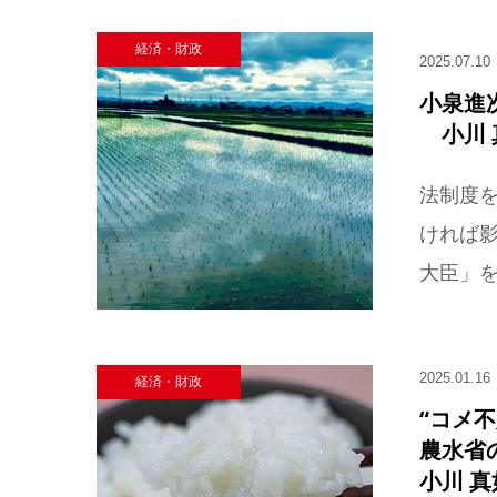
経済・財政
2025.07.10
小泉進
小川 
法制度を
ければ
大臣」を
2025.01.16
経済・財政
“コメ
農水省
小川 真