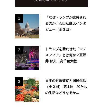
「なぜトランプが支持され
1
るのか」会田弘継氏インタ
ビュー（全３回）
トランプを勝たせた「マノ
2
スフィア」とは何か？五野
井 郁夫（高千穂大教...
日本の財政破綻と国民生活
3
（全２回） 第１回 私たち
の生活はどうなるか...