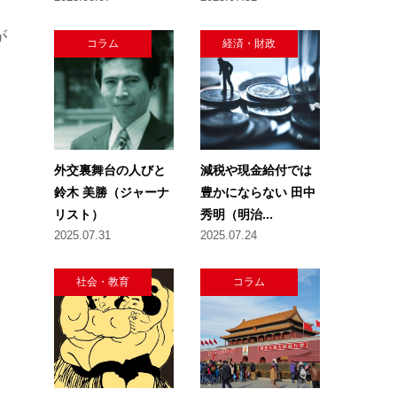
が
コラム
経済・財政
外交裏舞台の人びと
減税や現金給付では
鈴木 美勝（ジャーナ
豊かにならない 田中
リスト）
秀明（明治...
2025.07.31
2025.07.24
社会・教育
コラム