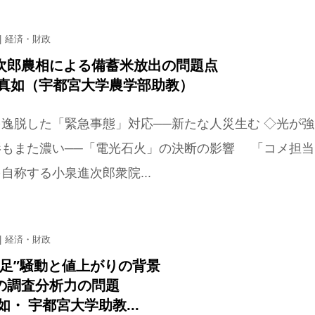
経済・財政
次郎農相による備蓄米放出の問題点
真如（宇都宮大学農学部助教）
逸脱した「緊急事態」対応──新たな人災生む ◇光が強
影もまた濃い──「電光石火」の決断の影響 「コメ担当
自称する小泉進次郎衆院...
経済・財政
不足”騒動と値上がりの背景
の調査分析力の問題
如・ 宇都宮大学助教...