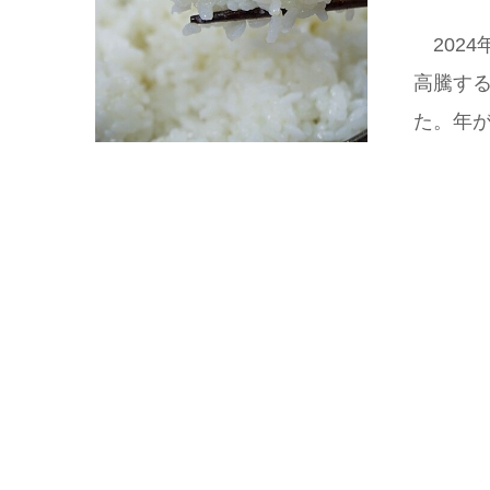
202
高騰す
た。年が