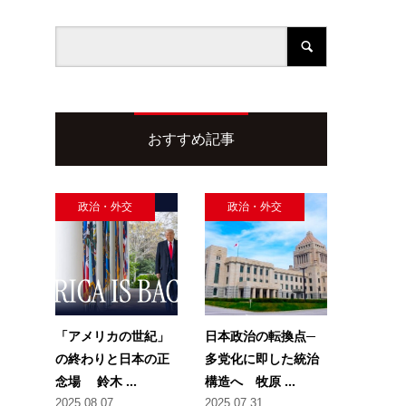
おすすめ記事
政治・外交
政治・外交
「アメリカの世紀」
日本政治の転換点─
の終わりと日本の正
多党化に即した統治
念場 鈴木 ...
構造へ 牧原 ...
2025.08.07
2025.07.31