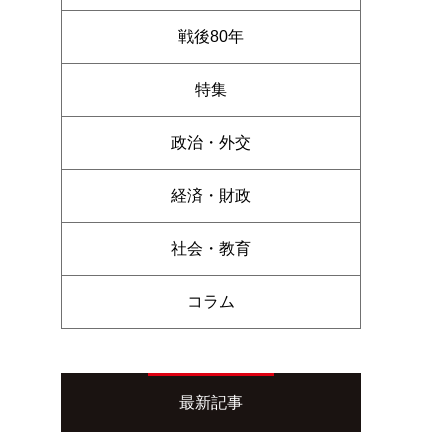
戦後80年
特集
政治・外交
経済・財政
社会・教育
コラム
最新記事