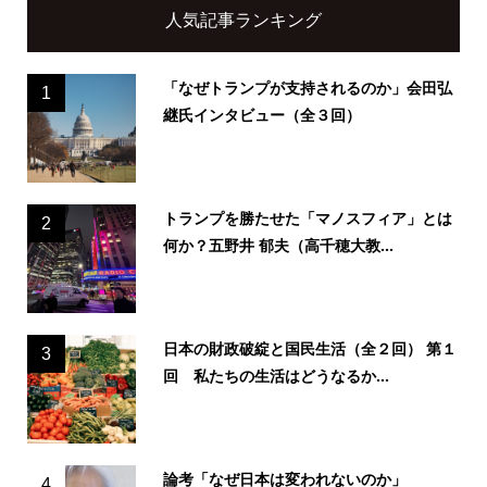
人気記事ランキング
「なぜトランプが支持されるのか」会田弘
1
継氏インタビュー（全３回）
トランプを勝たせた「マノスフィア」とは
2
何か？五野井 郁夫（高千穂大教...
日本の財政破綻と国民生活（全２回） 第１
3
回 私たちの生活はどうなるか...
論考「なぜ日本は変われないのか」
4