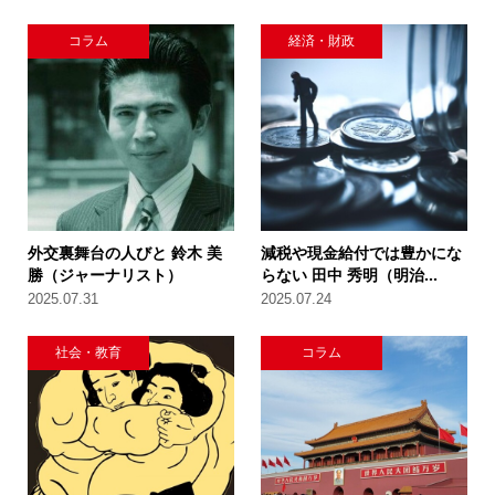
コラム
経済・財政
外交裏舞台の人びと 鈴木 美
減税や現金給付では豊かにな
勝（ジャーナリスト）
らない 田中 秀明（明治...
2025.07.31
2025.07.24
社会・教育
コラム