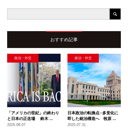
おすすめ記事
政治・外交
政治・外交
「アメリカの世紀」の終わり
日本政治の転換点─多党化に
と日本の正念場 鈴木 ...
即した統治構造へ 牧原 ...
2025.08.07
2025.07.31