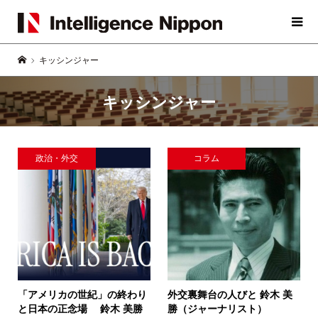
キッシンジャー
キッシンジャー
政治・外交
コラム
「アメリカの世紀」の終わり
外交裏舞台の人びと
鈴木 美
と日本の正念場
鈴木 美勝
勝（ジャーナリスト）