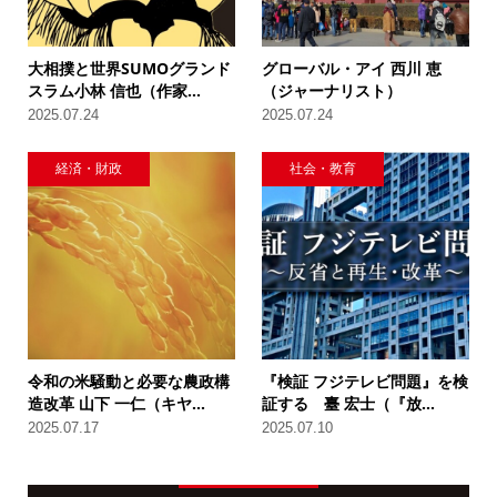
大相撲と世界SUMOグランド
グローバル・アイ 西川 恵
スラム小林 信也（作家...
（ジャーナリスト）
2025.07.24
2025.07.24
経済・財政
社会・教育
令和の米騒動と必要な農政構
『検証 フジテレビ問題』を検
造改革 山下 一仁（キヤ...
証する 臺 宏士（『放...
2025.07.17
2025.07.10