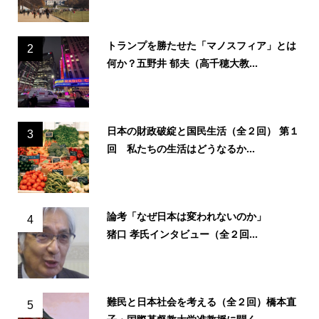
トランプを勝たせた「マノスフィア」とは
2
何か？五野井 郁夫（高千穂大教...
日本の財政破綻と国民生活（全２回） 第１
3
回 私たちの生活はどうなるか...
論考「なぜ日本は変われないのか」
4
猪口 孝氏インタビュー（全２回...
難民と日本社会を考える（全２回）橋本直
5