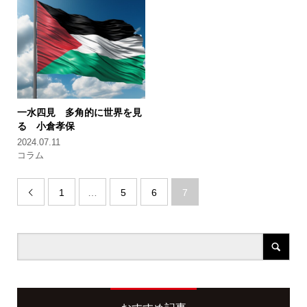
一水四見 多角的に世界を見
る
小倉孝保
2024.07.11
コラム
1
…
5
6
7
