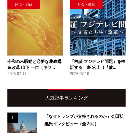
経済・財政
社会・教育
令和の米騒動と必要な農政構
『検証 フジテレビ問題』を検
造改革 山下 一仁（キヤ...
証する 臺 宏士（『放...
2025.07.17
2025.07.10
人気記事ランキング
「なぜトランプが支持されるのか」会田弘
1
継氏インタビュー（全３回）