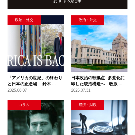
おすすめ記事
政治・外交
政治・外交
「アメリカの世紀」の終わり
日本政治の転換点─多党化に
と日本の正念場 鈴木 ...
即した統治構造へ 牧原 ...
2025.08.07
2025.07.31
コラム
経済・財政