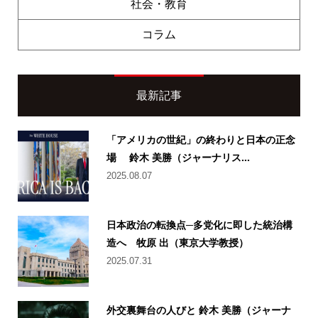
社会・教育
コラム
最新記事
「アメリカの世紀」の終わりと日本の正念
場 鈴木 美勝（ジャーナリス...
2025.08.07
日本政治の転換点─多党化に即した統治構
造へ 牧原 出（東京大学教授）
2025.07.31
外交裏舞台の人びと 鈴木 美勝（ジャーナ