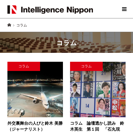
コラム
コラム
コラム
コラム
外交裏舞台の人びと
鈴木 美勝
コラム 論壇透かし読み 鈴
（ジャーナリスト）
木英生
第１回 「石丸現