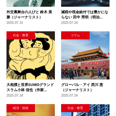
外交裏舞台の人びと 鈴木 美
減税や現金給付では豊かにな
勝（ジャーナリスト）
らない 田中 秀明（明治...
2025.07.31
2025.07.24
社会・教育
コラム
大相撲と世界SUMOグランド
グローバル・アイ 西川 恵
スラム小林 信也（作家...
（ジャーナリスト）
2025.07.24
2025.07.24
経済・財政
社会・教育