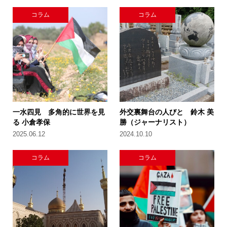
コラム
コラム
一水四見 多角的に世界を見
外交裏舞台の人びと 鈴木 美
る 小倉孝保
勝（ジャーナリスト）
2025.06.12
2024.10.10
コラム
コラム