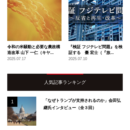
令和の米騒動と必要な農政構
『検証 フジテレビ問題』を検
造改革 山下 一仁（キヤ...
証する 臺 宏士（『放...
2025.07.17
2025.07.10
人気記事ランキング
「なぜトランプが支持されるのか」会田弘
1
継氏インタビュー（全３回）