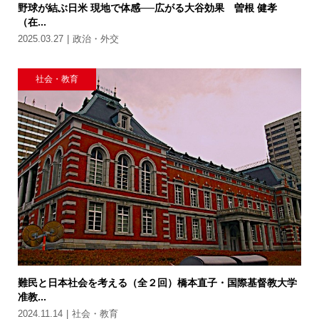
野球が結ぶ日米 現地で体感──広がる大谷効果 曽根 健孝
（在...
2025.03.27
政治・外交
社会・教育
難民と日本社会を考える（全２回）橋本直子・国際基督教大学
准教...
2024.11.14
社会・教育