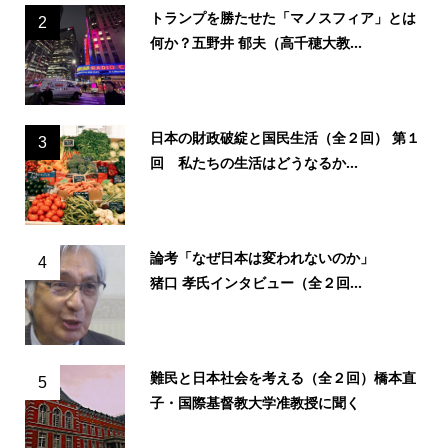
トランプを勝たせた「マノスフィア」とは
2
何か？五野井 郁夫（高千穂大教...
日本の財政破綻と国民生活（全２回） 第１
3
回 私たちの生活はどうなるか...
論考「なぜ日本は変われないのか」
4
猪口 孝氏インタビュー（全２回...
難民と日本社会を考える（全２回）橋本直
5
子・国際基督教大学准教授に聞く