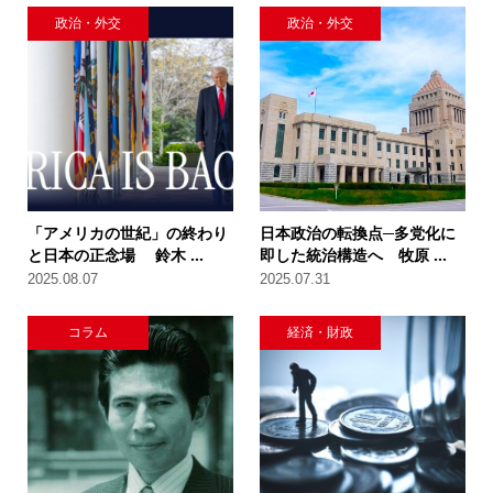
政治・外交
政治・外交
「アメリカの世紀」の終わり
日本政治の転換点─多党化に
と日本の正念場 鈴木 ...
即した統治構造へ 牧原 ...
2025.08.07
2025.07.31
コラム
経済・財政