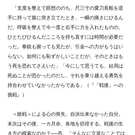
「支度を整えて瞑想ののち、尺三寸の愛刀長船を逆
手に持って腹に突き立てたとき、一瞬の痛さにひるん
だ。呼吸を整えて今一度と右手に力を入れたものの、
ひとたびひるんだこころを持ち直すには時間が必要だ
った。拳銃も握っても見たが、引金への力がもうはい
らない。如何にも恥ずかしいことだが、そのときはも
う死を恐れてさえいた」「今にして思うても、結局は
死ぬことが恐かったのだし、それを乗り越える勇気を
持合わせていなかったからである」（『「戦後」への
挑戦』）
＜敗戦＞による心の喪失。自決出来なかった自分。
末次はその後、一カ月余、各地を彷徨する。戦後の生
き方の模索なのか？──否、「そんなに立派なことでは