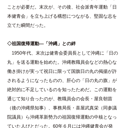
ことが必要だ。末次が、その後、社会派青年運動「日
本健青会」を立ち上げる構想につながる、堅固な志を
立てた瞬間だった。
◇祖国復帰運動―「沖縄」との絆
1950年代、末次は健青会委員長として沖縄に「日の
丸」を送る運動を始めた。沖縄教職員会などの熱心な
働き掛けが実って祝日に限って国旗日の丸の掲揚が許
されるようになったものの、肝心の「日の丸の旗」が
絶対的に不足しているのを知ったためだ。この運動を
通じて知り合ったのが、教職員会の会長・屋良朝苗
（後の沖縄県知事）、事務局長・喜屋武真栄（同参議
院議員）ら沖縄革新勢力の祖国復帰運動の中核となっ
ていた人びとだった。60年６月には沖縄健青会が発