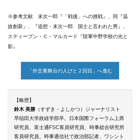
※参考文献 末次一郎『「戦後」への挑戦』、同『温
故創新』、『追想・末次一郎 国士と言われた男』、
スティーブン・Ｃ・マルカード『陸軍中野学校の光と
影』
「外交裏舞台の人びと２回目」へ進む
【略歴】
鈴木 美勝
（すずき・よしかつ）ジャーナリスト
早稲田大学政経学部卒。日本国際フォーラム上席
研究員、富士通FSC客員研究員、時事総合研究所
客員研究員。時事通信社で政治部記者、ワシント