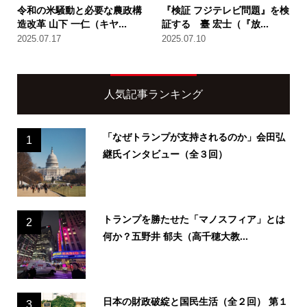
令和の米騒動と必要な農政構
『検証 フジテレビ問題』を検
造改革 山下 一仁（キヤ...
証する 臺 宏士（『放...
2025.07.17
2025.07.10
人気記事ランキング
「なぜトランプが支持されるのか」会田弘
1
継氏インタビュー（全３回）
トランプを勝たせた「マノスフィア」とは
2
何か？五野井 郁夫（高千穂大教...
日本の財政破綻と国民生活（全２回） 第１
3