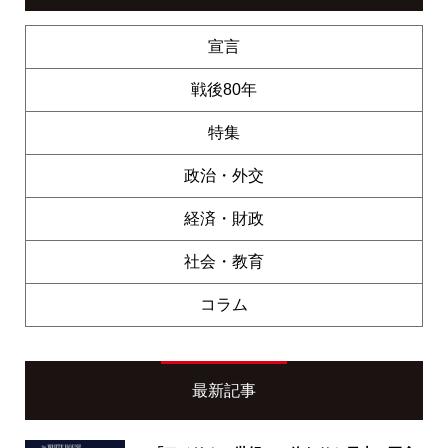
宣言
戦後80年
特集
政治・外交
経済・財政
社会・教育
コラム
最新記事