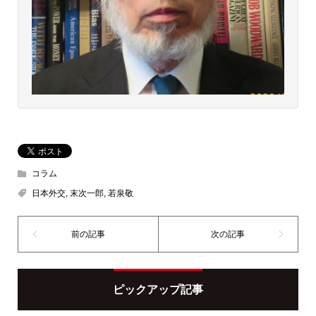
コラム
日本外交
,
末次一郎
,
若泉敬
ピックアップ記事