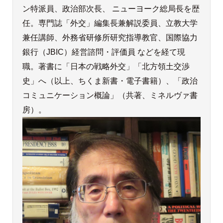
ン特派員、政治部次長、 ニューヨーク総局長を歴
任。専門誌「外交」編集長兼解説委員、立教大学
兼任講師、外務省研修所研究指導教官、国際協力
銀行（JBIC）経営諮問・評価員 などを経て現
職。著書に「日本の戦略外交」「北方領土交渉
史」へ（以上、ちくま新書・電子書籍）、「政治
コミュニケーション概論」（共著、ミネルヴァ書
房）。