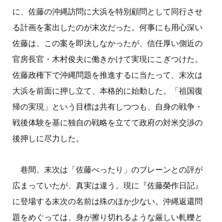
に、佐藤の沖縄訪問に大浜を特別顧問として同行させ
る計画を案出したのが末次だった。何事にも用心深い
佐藤は、この案を即決しなかったが、信任厚い側近の
官房長官・木村俊夫に働きかけて実現にこぎつけた。
佐藤政権下で沖縄問題を推進するに当たって、末次は
大浜を前面に押し立て、本格的に始動した。「祖国復
帰の実現」という目標は共有しつつも、自身の戦争・
戦後体験を基に独自の戦略を立てて政府の対米交渉の
後押しに尽力した。
巷間、末次は「佐藤べったり」のブレーンとの評が
広まっていたが、真実は違う。現に『佐藤榮作日記』
に登場する末次の名前は殊のほか少ない。沖縄返還問
題をめぐっては、身が擦り切れるような厳しい軋轢と