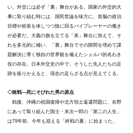
い。外交には必ず「裏」舞台がある。国家の外交的大
事に取り組む時には、国民世論を味方に、首脳の政治
目標や術策を体しつつ陰に回るバイプレーヤーの働き
が必要だ。大義の旗を立てる「表」舞台に加えて、そ
れを多元的に補い、「裏」舞台でその隙間を埋めて課
題解決に導く独自の世界観を備えたシェルパ的名わき
役の存在。日本外交史の中で、そうした先人たちの足
跡を振りかえると、現在の足らざる点が見えてくる。
◇敗戦―死にそびれた男の原点
戦後、沖縄の祖国復帰や北方領土返還問題に、在野
にあって取り組んだ国士・末次一郎の「第二の人生」
は79年前、今年も迎える「終戦の夏」に始まった。