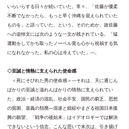
いらいらする日々が続いていた。常々、「佐藤が優柔
不断でなかったら、もっと早く沖縄を迎えられていた
ものを」と語っていた、という。そのためか、故佐藤
への追悼文には次のような一文が残されている。「猛
運動をしてかち取ったノーベル賞も心から祝福する気
になれなかった。私の心は冷えていた」—。
◇至誠と情熱に支えられた使命感
＜死にそびれた男の使命感＞—それは、天に通じん
ばかりの至誠と溢れんばかりの情熱に支えられてい
た。政治・経済の混乱、社会不安、国民の窮乏、思想
の貧困、道義の頽廃—混迷と錯綜やまざる祖国日本復
興の願望、「戦争の後始末」はイデオロギーでは解決
できないという信念。こんな思いで末次は、引き揚げ