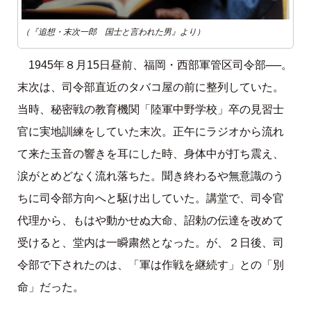
（『追想・末次一郎 国士と言われた男』より）
1945年８月15日昼前、福岡・西部軍管区司令部──。
末次は、司令部直近のタバコ屋の前に整列していた。
当時、秘密戦の教育機関「陸軍中野学校」卒の見習士
官に実地訓練をしていた末次。正午にラジオから流れ
て来た玉音の響きを耳にした時、身体中が打ち震え、
涙がとめどなく流れ落ちた。聞き終わるや無意識のう
ちに司令部方向へと駆け出していた。講堂で、司令官
代理から、もはや動かせぬ大命、詔勅の伝達を改めて
受けると、堂内は一瞬粛然となった。が、２日後、司
令部で下されたのは、「軍は作戦を継続す」との「別
命」だった。