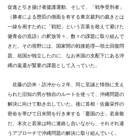
促進と引き揚げ者援護運動、そして、「戦争受刑者」
（勝者による懲罰の側面を有する東京裁判の裁きとは
一線を画すために「戦犯」という言葉を敢えて避けた
健青会の造語）の釈放等々、数々の課題に取り組んで
きた。その視野には、国家間の戦後処理—領土回復問
題、祖国が独立したのに、なお米国の支配下にある沖
縄の返還が緊要の課題として入っていた。
佐藤の訪米・訪冲から２年、同じ至誠と情熱に支え
られた旧知の男が独自のルートを使って、沖縄問題の
解決に向けて動き出していた。後に首相・佐藤栄作の
密命を帯びて日米間を行き来する「憂国の士」若泉敬
だ。末次と若泉は時に連絡し合いながら、それぞれ違
うアプローチで沖縄問題の解決に取り組んでいく。