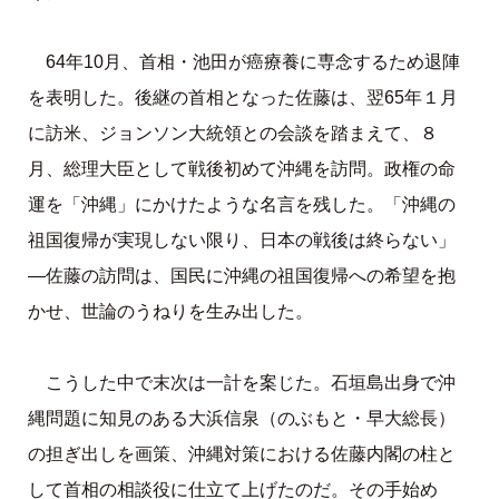
64年10月、首相・池田が癌療養に専念するため退陣
を表明した。後継の首相となった佐藤は、翌65年１月
に訪米、ジョンソン大統領との会談を踏まえて、８
月、総理大臣として戦後初めて沖縄を訪問。政権の命
運を「沖縄」にかけたような名言を残した。「沖縄の
祖国復帰が実現しない限り、日本の戦後は終らない」
—佐藤の訪問は、国民に沖縄の祖国復帰への希望を抱
かせ、世論のうねりを生み出した。
こうした中で末次は一計を案じた。石垣島出身で沖
縄問題に知見のある大浜信泉（のぶもと・早大総長）
の担ぎ出しを画策、沖縄対策における佐藤内閣の柱と
して首相の相談役に仕立て上げたのだ。その手始め