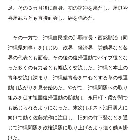
足、その３カ月後に自身、初の訪冲を果たし、屋良や
喜屋武らとも直接面会し、絆を強めた。
その一方で、沖縄自民党の那覇市長・西銘順治（同
沖縄県知事）をはじめ、政界、経済界、労働界など各
界の代表とも面会。その後の復帰運動でパイプ役とな
った多くの有力者とも幅広く交流した。沖縄と本土の
青年交流は深まり、沖縄健青会を中心とする草の根運
動は広がりを見せ始めた。やがて、沖縄問題への取り
組みを促す祖国復帰運動の胎動は、永田町・霞が関で
も感じられるようになった。末次はポスト池田勇人に
向けて動く佐藤栄作に注目し、旧知の竹下登などを通
じて沖縄問題を政権課題に取り上げるよう強く働き掛
けた。