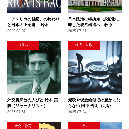
「アメリカの世紀」の終わり
日本政治の転換点─多党化に
と日本の正念場 鈴木 ...
即した統治構造へ 牧原 ...
2025.08.07
2025.07.31
コラム
経済・財政
外交裏舞台の人びと 鈴木 美
減税や現金給付では豊かにな
勝（ジャーナリスト）
らない 田中 秀明（明治...
2025.07.31
2025.07.24
社会・教育
コラム