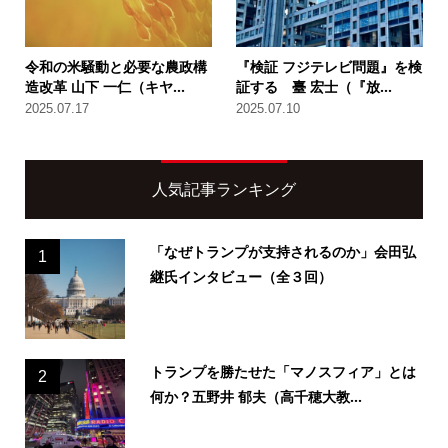
令和の米騒動と必要な農政構
『検証 フジテレビ問題』を検
造改革 山下 一仁（キヤ...
証する 臺 宏士（『放...
2025.07.17
2025.07.10
人気記事ランキング
「なぜトランプが支持されるのか」会田弘
1
継氏インタビュー（全３回）
トランプを勝たせた「マノスフィア」とは
2
何か？五野井 郁夫（高千穂大教...