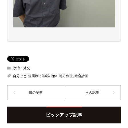
政治・外交
自分ごと
,
道州制
,
消滅自治体
,
地方創生
,
総合計画
ピックアップ記事