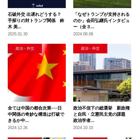
石破外交 出遅れどうする？
「なぜトランプが支持される
手探りの対トランプ関係 鈴
のか」会田弘継氏インタビュ
木 美...
ー（全３...
2025.01.30
2024.08.08
政治・外交
政治・外交
全ては中国の都合次第──日
政治不信下の総選挙 新政権
中関係の奇妙な構造は打破で
と自民・立憲民主党の課題
きるか中...
政治学者...
2024.12.26
2024.10.10