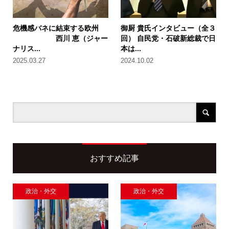
危機感バネに結束する欧州
御厨 貴氏インタビュー（全３
西川 恵（ジャー
回） 自民党・石破新総裁で日
ナリス...
本は...
2025.03.27
2024.10.02
おすすめ記事
政治・外交
政治・外交