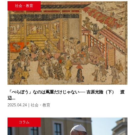
社会・教育
「べらぼう」なのは蔦重だけじゃない── 吉原光陰（下） 渡
辺...
2025.04.24
社会・教育
コラム