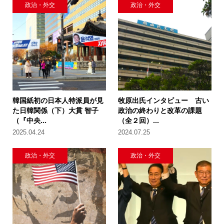
政治・外交
政治・外交
韓国紙初の日本人特派員が見
牧原出氏インタビュー 古い
た日韓関係（下）大貫 智子
政治の終わりと改革の課題
（『中央...
（全２回）...
2025.04.24
2024.07.25
政治・外交
政治・外交