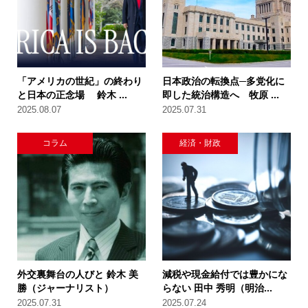
「アメリカの世紀」の終わり
日本政治の転換点─多党化に
と日本の正念場 鈴木 ...
即した統治構造へ 牧原 ...
2025.08.07
2025.07.31
コラム
経済・財政
外交裏舞台の人びと 鈴木 美
減税や現金給付では豊かにな
勝（ジャーナリスト）
らない 田中 秀明（明治...
2025.07.31
2025.07.24