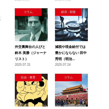
コラム
経済・財政
に
外交裏舞台の人びと
減税や現金給付では
鈴木 美勝（ジャーナ
豊かにならない 田中
リスト）
秀明（明治...
2025.07.31
2025.07.24
社会・教育
コラム