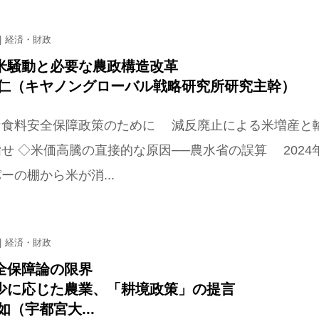
経済・財政
米騒動と必要な農政構造改革
一仁（キヤノングローバル戦略研究所研究主幹）
な食料安全保障政策のために 減反廃止による米増産と
せ ◇米価高騰の直接的な原因──農水省の誤算 2024
ーの棚から米が消...
経済・財政
全保障論の限界
少に応じた農業、「耕境政策」の提言
如（宇都宮大...