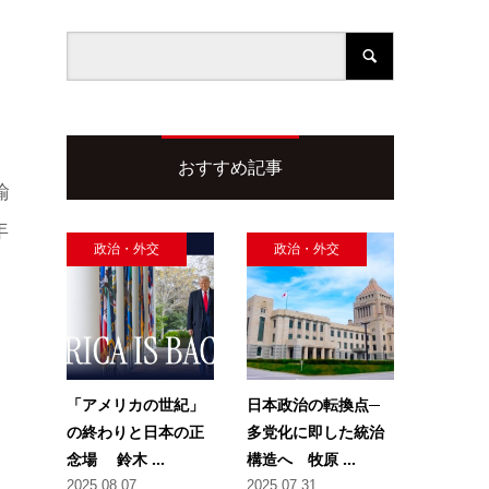
おすすめ記事
輸
年
政治・外交
政治・外交
「アメリカの世紀」
日本政治の転換点─
の終わりと日本の正
多党化に即した統治
念場 鈴木 ...
構造へ 牧原 ...
2025.08.07
2025.07.31