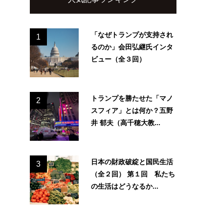
「なぜトランプが支持され
1
るのか」会田弘継氏インタ
ビュー（全３回）
トランプを勝たせた「マノ
2
スフィア」とは何か？五野
井 郁夫（高千穂大教...
日本の財政破綻と国民生活
3
（全２回） 第１回 私たち
の生活はどうなるか...