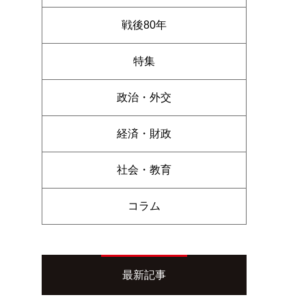
戦後80年
特集
政治・外交
経済・財政
社会・教育
コラム
最新記事