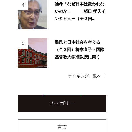
論考「なぜ日本は変われな
4
いのか」 猪口 孝氏イ
ンタビュー（全２回...
難民と日本社会を考える
5
（全２回）橋本直子・国際
基督教大学准教授に聞く
ランキング一覧へ
カテゴリー
宣言