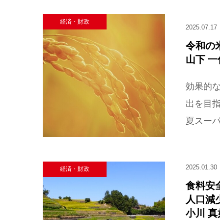
経済・財政
2025.07.17
令和の
山下 
効果的
出を目指
夏スーパ
2025.01.30
経済・財政
食料安
人口減
小川 真