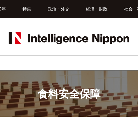
0年
特集
政治・外交
経済・財政
社会・
食料安全保障