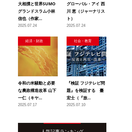
大相撲と世界SUMO
グローバル・アイ 西
グランドスラム小林
川 恵（ジャーナリス
信也（作家...
ト）
2025.07.24
2025.07.24
経済・財政
社会・教育
令和の米騒動と必要
『検証 フジテレビ問
な農政構造改革 山下
題』を検証する 臺
一仁（キヤ...
宏士（『放...
2025.07.17
2025.07.10
人気記事ランキング