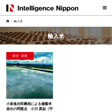
輸入米
輸入米
経済・財政
小泉進次郎農相による備蓄米
放出の問題点
小川 真如（宇