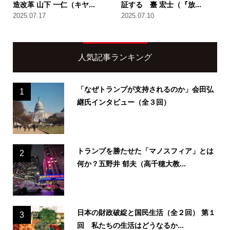
造改革 山下 一仁（キヤ...
証する 臺 宏士（『放...
2025.07.17
2025.07.10
人気記事ランキング
「なぜトランプが支持されるのか」会田弘
1
継氏インタビュー（全３回）
トランプを勝たせた「マノスフィア」とは
2
何か？五野井 郁夫（高千穂大教...
日本の財政破綻と国民生活（全２回） 第１
3
回 私たちの生活はどうなるか...