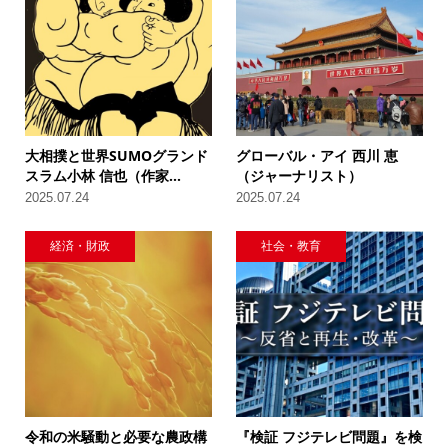
大相撲と世界SUMOグランド
グローバル・アイ 西川 恵
スラム小林 信也（作家...
（ジャーナリスト）
2025.07.24
2025.07.24
経済・財政
社会・教育
令和の米騒動と必要な農政構
『検証 フジテレビ問題』を検