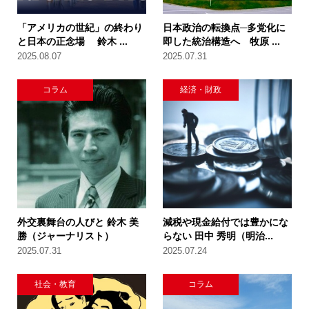
「アメリカの世紀」の終わり
日本政治の転換点─多党化に
と日本の正念場 鈴木 ...
即した統治構造へ 牧原 ...
2025.08.07
2025.07.31
コラム
経済・財政
外交裏舞台の人びと 鈴木 美
減税や現金給付では豊かにな
勝（ジャーナリスト）
らない 田中 秀明（明治...
2025.07.31
2025.07.24
社会・教育
コラム