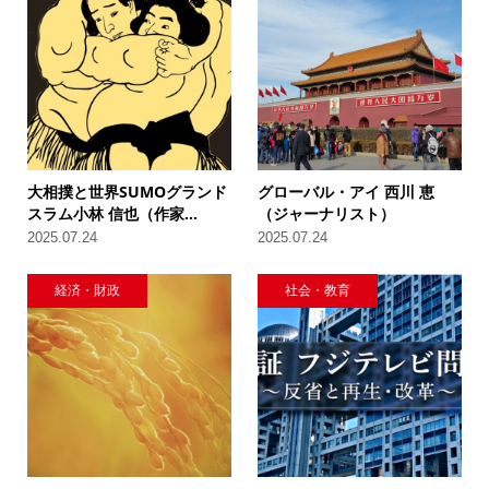
大相撲と世界SUMOグランド
グローバル・アイ 西川 恵
スラム小林 信也（作家...
（ジャーナリスト）
2025.07.24
2025.07.24
経済・財政
社会・教育