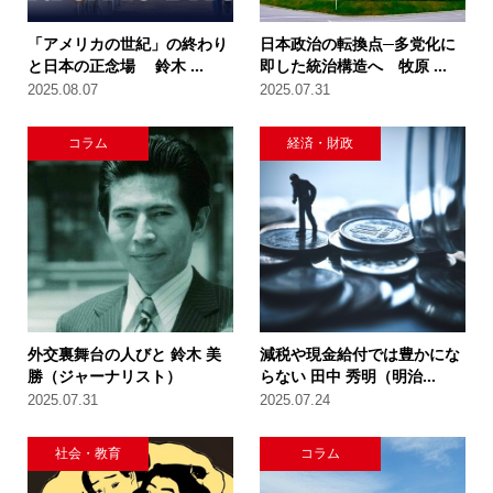
「アメリカの世紀」の終わり
日本政治の転換点─多党化に
と日本の正念場 鈴木 ...
即した統治構造へ 牧原 ...
2025.08.07
2025.07.31
コラム
経済・財政
外交裏舞台の人びと 鈴木 美
減税や現金給付では豊かにな
勝（ジャーナリスト）
らない 田中 秀明（明治...
2025.07.31
2025.07.24
社会・教育
コラム