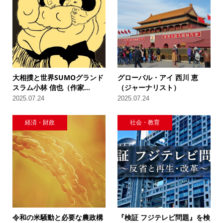
大相撲と世界SUMOグランド
グローバル・アイ 西川 恵
スラム小林 信也（作家...
（ジャーナリスト）
2025.07.24
2025.07.24
経済・財政
社会・教育
令和の米騒動と必要な農政構
『検証 フジテレビ問題』を検