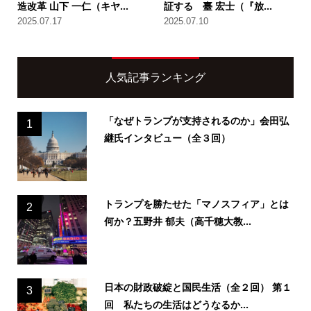
造改革 山下 一仁（キヤ...
証する 臺 宏士（『放...
2025.07.17
2025.07.10
人気記事ランキング
「なぜトランプが支持されるのか」会田弘
1
継氏インタビュー（全３回）
トランプを勝たせた「マノスフィア」とは
2
何か？五野井 郁夫（高千穂大教...
日本の財政破綻と国民生活（全２回） 第１
3
回 私たちの生活はどうなるか...