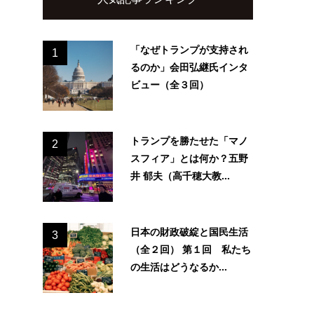
「なぜトランプが支持され
1
るのか」会田弘継氏インタ
ビュー（全３回）
トランプを勝たせた「マノ
2
スフィア」とは何か？五野
井 郁夫（高千穂大教...
日本の財政破綻と国民生活
3
（全２回） 第１回 私たち
の生活はどうなるか...