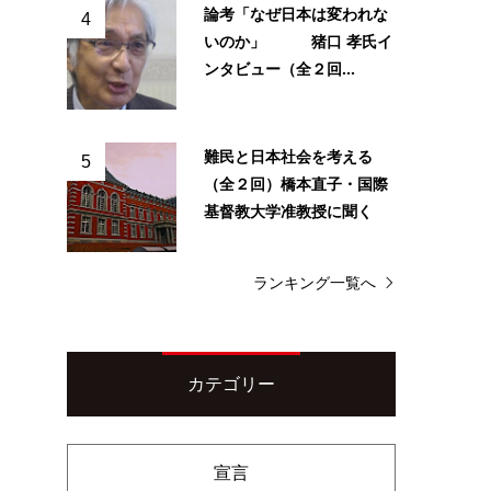
論考「なぜ日本は変われな
4
いのか」 猪口 孝氏イ
ンタビュー（全２回...
難民と日本社会を考える
5
（全２回）橋本直子・国際
基督教大学准教授に聞く
ランキング一覧へ
カテゴリー
宣言