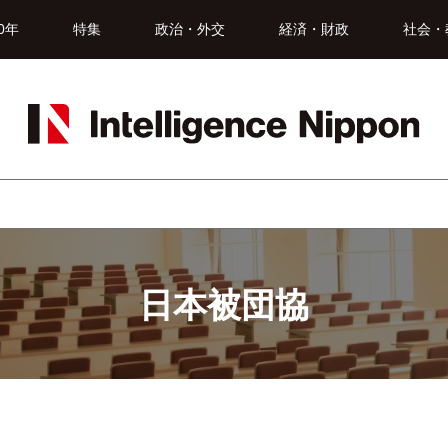
0年
特集
政治・外交
経済・財政
社会・
日本被団協