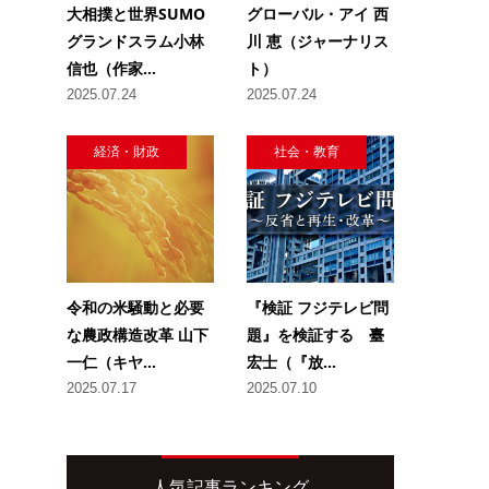
大相撲と世界SUMO
グローバル・アイ 西
グランドスラム小林
川 恵（ジャーナリス
信也（作家...
ト）
2025.07.24
2025.07.24
経済・財政
社会・教育
令和の米騒動と必要
『検証 フジテレビ問
な農政構造改革 山下
題』を検証する 臺
一仁（キヤ...
宏士（『放...
2025.07.17
2025.07.10
人気記事ランキング