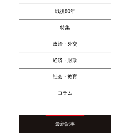
戦後80年
特集
政治・外交
経済・財政
社会・教育
コラム
最新記事