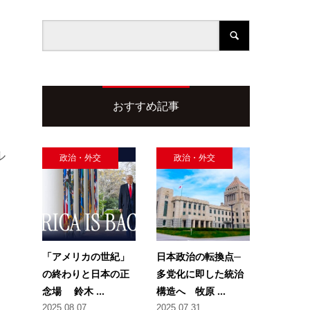
おすすめ記事
ル
政治・外交
政治・外交
「アメリカの世紀」
日本政治の転換点─
の終わりと日本の正
多党化に即した統治
念場 鈴木 ...
構造へ 牧原 ...
2025.08.07
2025.07.31