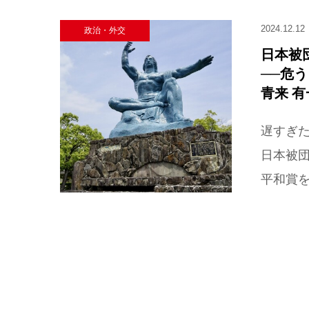
2024.12.12
政治・外交
日本被
──危
青来 有
遅すぎ
日本被団
平和賞を