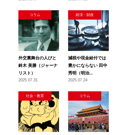
コラム
経済・財政
外交裏舞台の人びと
減税や現金給付では
鈴木 美勝（ジャーナ
豊かにならない 田中
リスト）
秀明（明治...
2025.07.31
2025.07.24
社会・教育
コラム