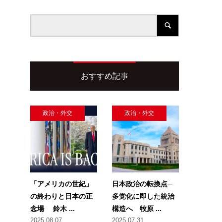
おすすめ記事
政治・外交
政治・外交
「アメリカの世紀」
日本政治の転換点─
の終わりと日本の正
多党化に即した統治
念場 鈴木 ...
構造へ 牧原 ...
2025.08.07
2025.07.31