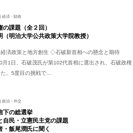
経済・財政
権の課題（全２回）
明（明治大学公共政策大学院教授）
 経済政策と地方創生 ◇石破新首相への懸念と期待
年10月1日、石破茂氏が第102代首相に選出され、石破政権
た。5度目の挑戦で...
政治・外交
信下の総選挙
と自民・立憲民主党の課題
者・飯尾潤氏に聞く