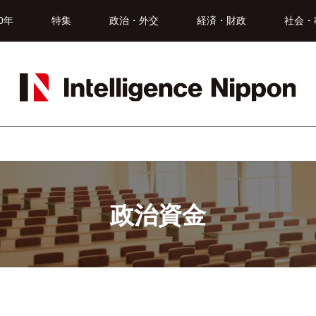
0年
特集
政治・外交
経済・財政
社会・
政治資金