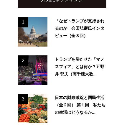
「なぜトランプが支持され
1
るのか」会田弘継氏インタ
ビュー（全３回）
トランプを勝たせた「マノ
2
スフィア」とは何か？五野
井 郁夫（高千穂大教...
日本の財政破綻と国民生活
3
（全２回） 第１回 私たち
の生活はどうなるか...