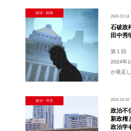
経済・財政
2024.10.24
石破政
田中秀
第１回
2024
が発足し
2024.10.10
政治・外交
政治不
新政権
政治学