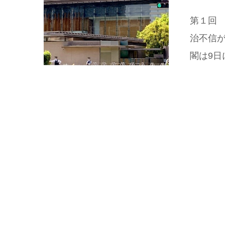
第１回
治不信が
閣は9日