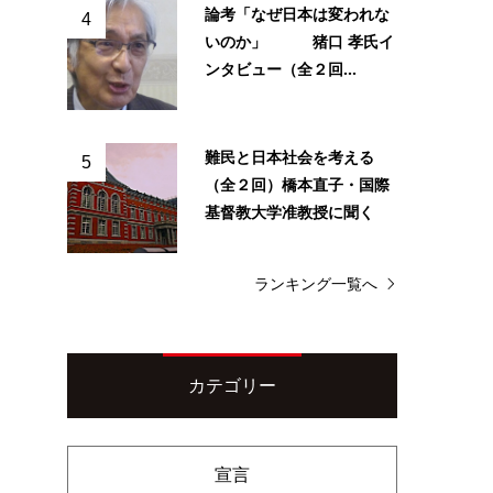
論考「なぜ日本は変われな
4
いのか」 猪口 孝氏イ
ンタビュー（全２回...
難民と日本社会を考える
5
（全２回）橋本直子・国際
基督教大学准教授に聞く
ランキング一覧へ
カテゴリー
宣言