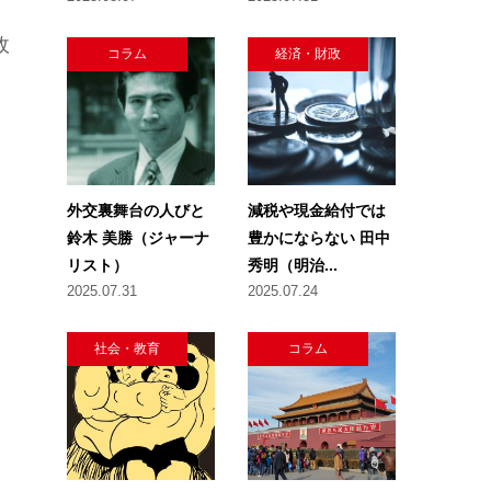
政
コラム
経済・財政
外交裏舞台の人びと
減税や現金給付では
鈴木 美勝（ジャーナ
豊かにならない 田中
リスト）
秀明（明治...
2025.07.31
2025.07.24
社会・教育
コラム