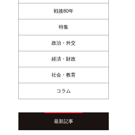
戦後80年
特集
政治・外交
経済・財政
社会・教育
コラム
最新記事