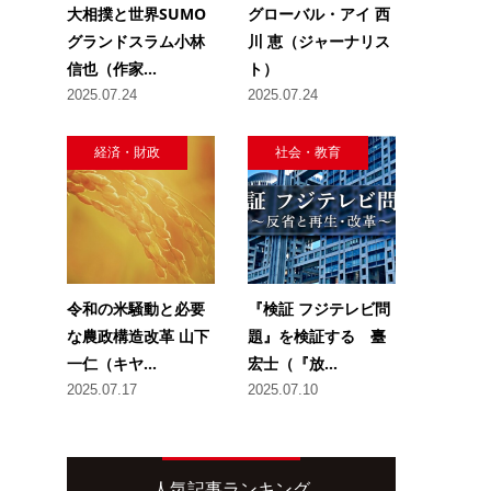
大相撲と世界SUMO
グローバル・アイ 西
グランドスラム小林
川 恵（ジャーナリス
信也（作家...
ト）
2025.07.24
2025.07.24
経済・財政
社会・教育
令和の米騒動と必要
『検証 フジテレビ問
な農政構造改革 山下
題』を検証する 臺
一仁（キヤ...
宏士（『放...
2025.07.17
2025.07.10
人気記事ランキング