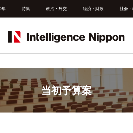
0年
特集
政治・外交
経済・財政
社会・
当初予算案