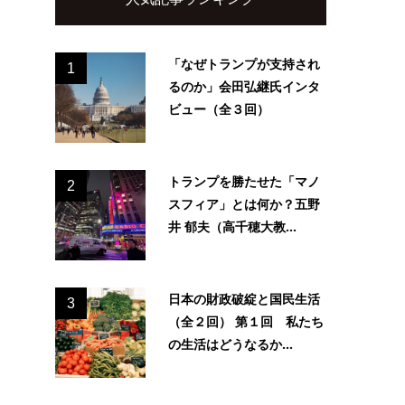
「なぜトランプが支持され
1
るのか」会田弘継氏インタ
ビュー（全３回）
トランプを勝たせた「マノ
2
スフィア」とは何か？五野
井 郁夫（高千穂大教...
日本の財政破綻と国民生活
3
（全２回） 第１回 私たち
の生活はどうなるか...