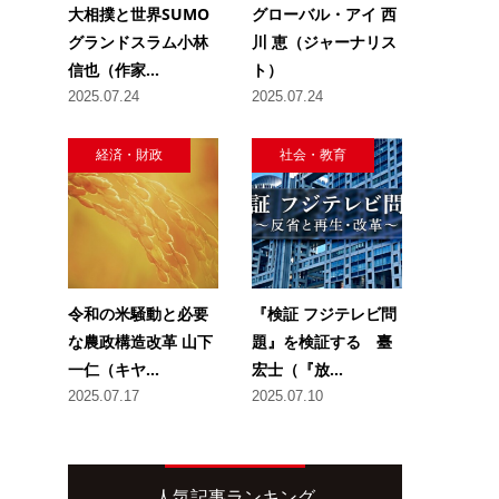
大相撲と世界SUMO
グローバル・アイ 西
グランドスラム小林
川 恵（ジャーナリス
信也（作家...
ト）
2025.07.24
2025.07.24
経済・財政
社会・教育
令和の米騒動と必要
『検証 フジテレビ問
な農政構造改革 山下
題』を検証する 臺
一仁（キヤ...
宏士（『放...
2025.07.17
2025.07.10
人気記事ランキング