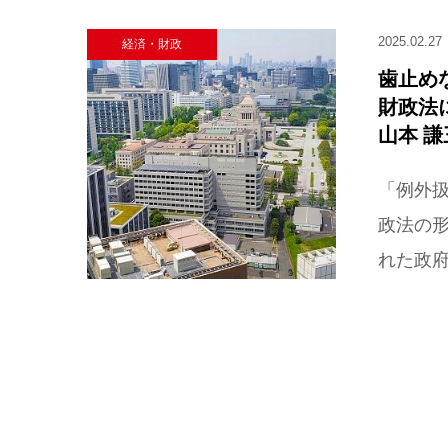
2025.02.27
経済・財政
歯止め
財政法
山本 謙三
「例外
政法の形
れた政府