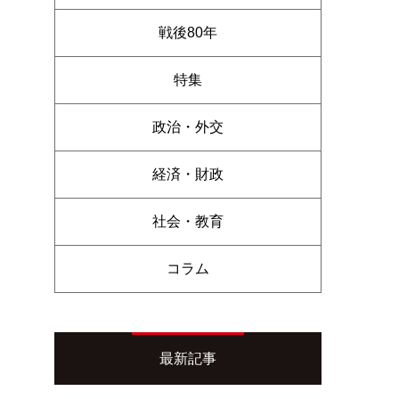
戦後80年
特集
政治・外交
経済・財政
社会・教育
コラム
最新記事