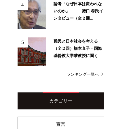
論考「なぜ日本は変われな
4
いのか」 猪口 孝氏イ
ンタビュー（全２回...
難民と日本社会を考える
5
（全２回）橋本直子・国際
基督教大学准教授に聞く
ランキング一覧へ
カテゴリー
宣言