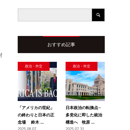
おすすめ記事
財
政治・外交
政治・外交
「アメリカの世紀」
日本政治の転換点─
の終わりと日本の正
多党化に即した統治
念場 鈴木 ...
構造へ 牧原 ...
2025.08.07
2025.07.31