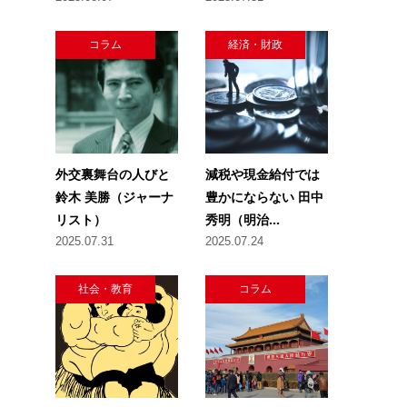
コラム
経済・財政
外交裏舞台の人びと
減税や現金給付では
鈴木 美勝（ジャーナ
豊かにならない 田中
リスト）
秀明（明治...
2025.07.31
2025.07.24
社会・教育
コラム