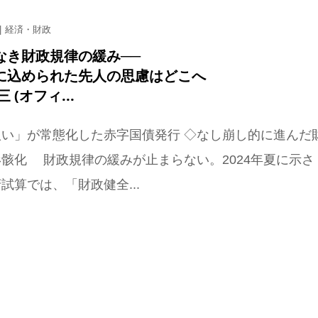
経済・財政
なき財政規律の緩み──
に込められた先人の思慮はどこへ
 (オフィ...
扱い」が常態化した赤字国債発行 ◇なし崩し的に進んだ
骸化 財政規律の緩みが止まらない。2024年夏に示さ
試算では、「財政健全...