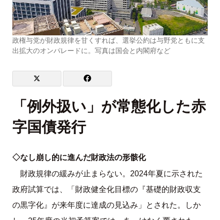
政権与党が財政規律を甘くすれば、選挙公約は与野党ともに支
出拡大のオンパレードに。写真は国会と内閣府など
「例外扱い」が常態化した赤
字国債発行
◇なし崩し的に進んだ財政法の形骸化
財政規律の緩みが止まらない。2024年夏に示された
政府試算では、「財政健全化目標の『基礎的財政収支
の黒字化』が来年度に達成の見込み」とされた。しか