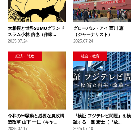
大相撲と世界SUMOグランド
グローバル・アイ 西川 恵
スラム小林 信也（作家...
（ジャーナリスト）
2025.07.24
2025.07.24
経済・財政
社会・教育
令和の米騒動と必要な農政構
『検証 フジテレビ問題』を検
造改革 山下 一仁（キヤ...
証する 臺 宏士（『放...
2025.07.17
2025.07.10