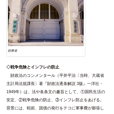
財務省
◇戦争危険とインフレの防止
財政法のコンメンタール（平井平治〔当時、大蔵省
主計局法規課長〕著『財政法逐条解説 3版』一洋社・
1949年）は、法や各条文の趣旨として、①国民生活の
安定、②戦争危険の防止、③インフレ防止をあげる。
背景には、戦前、国債の発行をテコに軍事費が膨張し