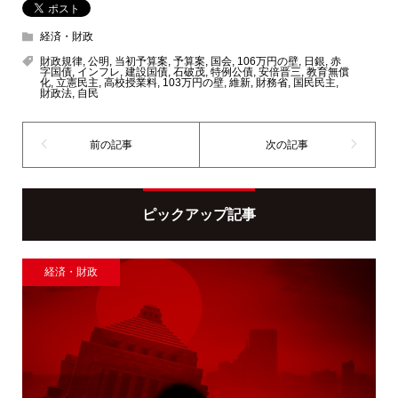
経済・財政
財政規律
,
公明
,
当初予算案
,
予算案
,
国会
,
106万円の壁
,
日銀
,
赤
字国債
,
インフレ
,
建設国債
,
石破茂
,
特例公債
,
安倍晋三
,
教育無償
化
,
立憲民主
,
高校授業料
,
103万円の壁
,
維新
,
財務省
,
国民民主
,
財政法
,
自民
ピックアップ記事
経済・財政