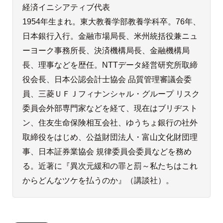
経済イニシアティブ代表
1954年生まれ。東大教養学部教養学科卒。76年、
日本銀行入行。金融市場局長、米州統括役兼ニュ
ーヨーク事務所長、決済機構局長、金融機構局
長、理事などを歴任。NTTデータ経営研究所取締
役会長、日本公認会計士協会 品質管理審議会委
員、三菱ＵＦＪフィナンシャル・グループ リスク
委員会外部専門家などを経て、現在はブリヂスト
ン、住友生命保険相互会社、ゆうちょ銀行の社外
取締役をはじめ、公益財団法人・富山文化財団理
事、日本証券業協会 規律委員会委員などを務め
る。近著に『異次元緩和の罪と罰～私たちはこれ
からどんなツケを払うのか』（講談社）。