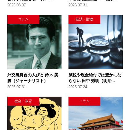
2025.08.07
2025.07.31
コラム
経済・財政
外交裏舞台の人びと 鈴木 美
減税や現金給付では豊かにな
勝（ジャーナリスト）
らない 田中 秀明（明治...
2025.07.31
2025.07.24
社会・教育
コラム