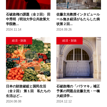
石破政権の課題（全２回） 田
佐藤主光教授インタビュール
中秀明（明治大学公共政策大
ール無き経済がもたらした病
学院教...
状第２回...
2024.11.14
2024.09.26
経済・財政
経済・財政
日本の財政破綻と国民生活
石破政権の「バラマキ」補正
（全２回） 第１回 私たちの
予算の問題点佐藤主光・一橋
生活はど...
大経済学...
2024.08.08
2024.12.12