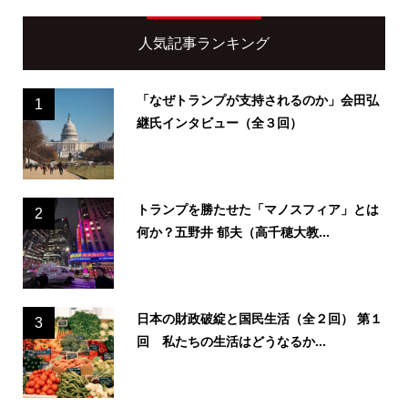
人気記事ランキング
「なぜトランプが支持されるのか」会田弘
1
継氏インタビュー（全３回）
トランプを勝たせた「マノスフィア」とは
2
何か？五野井 郁夫（高千穂大教...
日本の財政破綻と国民生活（全２回） 第１
3
回 私たちの生活はどうなるか...