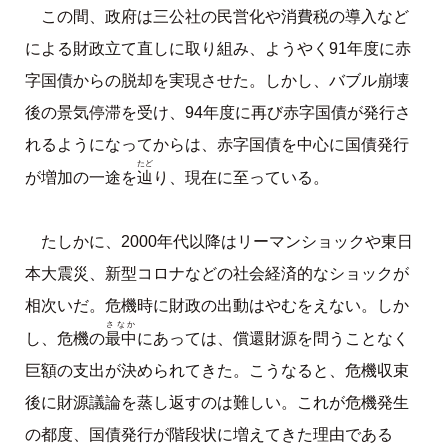
この間、政府は三公社の民営化や消費税の導入など
による財政立て直しに取り組み、ようやく91年度に赤
字国債からの脱却を実現させた。しかし、バブル崩壊
後の景気停滞を受け、94年度に再び赤字国債が発行さ
れるようになってからは、赤字国債を中心に国債発行
たど
辿
が増加の一途を
り、現在に至っている。
たしかに、2000年代以降はリーマンショックや東日
本大震災、新型コロナなどの社会経済的なショックが
相次いだ。危機時に財政の出動はやむをえない。しか
さなか
最中
し、危機の
にあっては、償還財源を問うことなく
巨額の支出が決められてきた。こうなると、危機収束
後に財源議論を蒸し返すのは難しい。これが危機発生
の都度、国債発行が階段状に増えてきた理由である