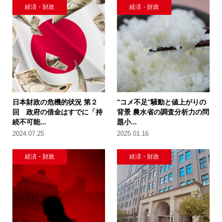
経済・財政
経済・財政
日本財政の危機的状況 第２
“コメ不足”騒動と値上がりの
回 政府の借金はすでに「持
背景 農水省の調査分析力の問
続不可能...
題小...
2024.07.25
2025.01.16
経済・財政
経済・財政