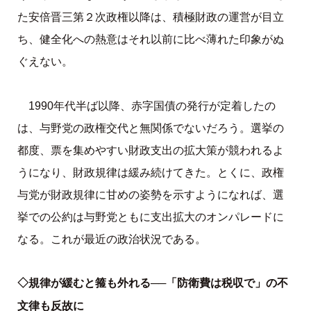
た安倍晋三第２次政権以降は、積極財政の運営が目立
ち、健全化への熱意はそれ以前に比べ薄れた印象がぬ
ぐえない。
1990年代半ば以降、赤字国債の発行が定着したの
は、与野党の政権交代と無関係でないだろう。選挙の
都度、票を集めやすい財政支出の拡大策が競われるよ
うになり、財政規律は緩み続けてきた。とくに、政権
与党が財政規律に甘めの姿勢を示すようになれば、選
挙での公約は与野党ともに支出拡大のオンパレードに
なる。これが最近の政治状況である。
◇規律が緩むと箍も外れる──「防衛費は税収で」の不
文律も反故に