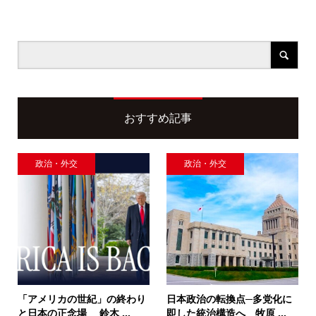
おすすめ記事
政治・外交
政治・外交
「アメリカの世紀」の終わり
日本政治の転換点─多党化に
と日本の正念場 鈴木 ...
即した統治構造へ 牧原 ...