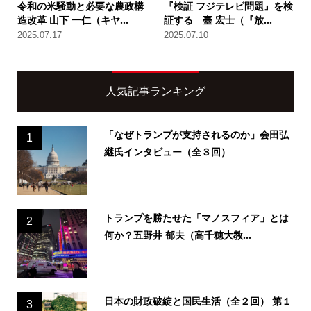
令和の米騒動と必要な農政構
『検証 フジテレビ問題』を検
造改革 山下 一仁（キヤ...
証する 臺 宏士（『放...
2025.07.17
2025.07.10
人気記事ランキング
「なぜトランプが支持されるのか」会田弘
1
継氏インタビュー（全３回）
トランプを勝たせた「マノスフィア」とは
2
何か？五野井 郁夫（高千穂大教...
日本の財政破綻と国民生活（全２回） 第１
3