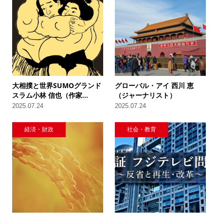
大相撲と世界SUMOグランド
グローバル・アイ 西川 恵
スラム小林 信也（作家...
（ジャーナリスト）
2025.07.24
2025.07.24
経済・財政
社会・教育