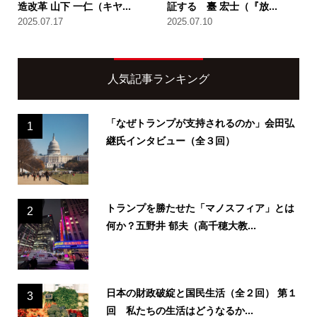
造改革 山下 一仁（キヤ...
証する 臺 宏士（『放...
2025.07.17
2025.07.10
人気記事ランキング
「なぜトランプが支持されるのか」会田弘
1
継氏インタビュー（全３回）
トランプを勝たせた「マノスフィア」とは
2
何か？五野井 郁夫（高千穂大教...
日本の財政破綻と国民生活（全２回） 第１
3
回 私たちの生活はどうなるか...