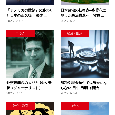
「アメリカの世紀」の終わり
日本政治の転換点─多党化に
と日本の正念場 鈴木 ...
即した統治構造へ 牧原 ...
2025.08.07
2025.07.31
コラム
経済・財政
外交裏舞台の人びと 鈴木 美
減税や現金給付では豊かにな
勝（ジャーナリスト）
らない 田中 秀明（明治...
2025.07.31
2025.07.24
社会・教育
コラム