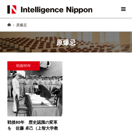
原爆忌
原爆忌
戦後80年
戦後80年 歴史認識の変革
を
佐藤 卓己（上智大学教