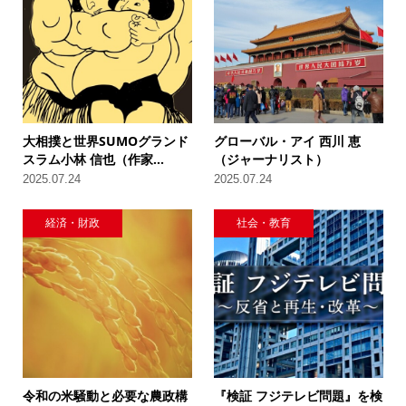
大相撲と世界SUMOグランド
グローバル・アイ 西川 恵
スラム小林 信也（作家...
（ジャーナリスト）
2025.07.24
2025.07.24
経済・財政
社会・教育
令和の米騒動と必要な農政構
『検証 フジテレビ問題』を検