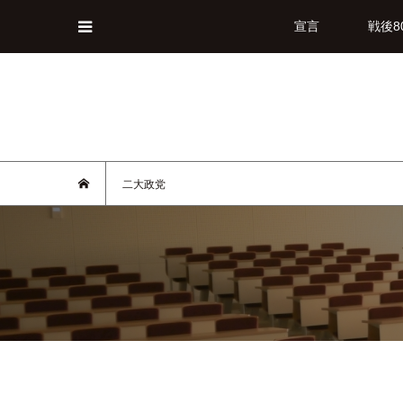
宣言
戦後8
二大政党