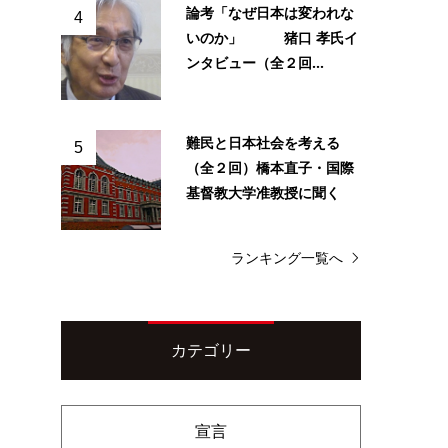
論考「なぜ日本は変われな
4
いのか」 猪口 孝氏イ
ンタビュー（全２回...
難民と日本社会を考える
5
（全２回）橋本直子・国際
基督教大学准教授に聞く
ランキング一覧へ
カテゴリー
宣言