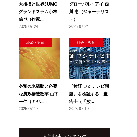
大相撲と世界SUMO
グローバル・アイ 西
グランドスラム小林
川 恵（ジャーナリス
信也（作家...
ト）
2025.07.24
2025.07.24
経済・財政
社会・教育
令和の米騒動と必要
『検証 フジテレビ問
な農政構造改革 山下
題』を検証する 臺
一仁（キヤ...
宏士（『放...
2025.07.17
2025.07.10
人気記事ランキング