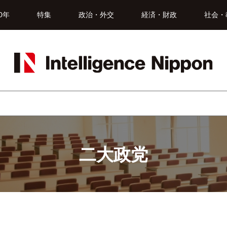
0年
特集
政治・外交
経済・財政
社会・
二大政党