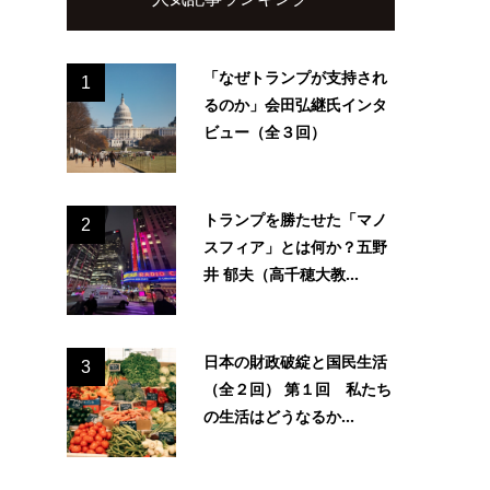
「なぜトランプが支持され
1
るのか」会田弘継氏インタ
ビュー（全３回）
トランプを勝たせた「マノ
2
スフィア」とは何か？五野
井 郁夫（高千穂大教...
日本の財政破綻と国民生活
3
（全２回） 第１回 私たち
の生活はどうなるか...