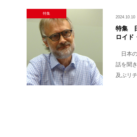
特集
2024.10.10
特集 
ロイド
日本の
話を聞
及ぶリチ