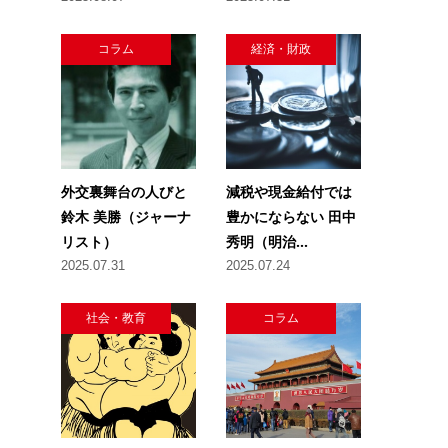
コラム
経済・財政
外交裏舞台の人びと
減税や現金給付では
鈴木 美勝（ジャーナ
豊かにならない 田中
リスト）
秀明（明治...
2025.07.31
2025.07.24
社会・教育
コラム