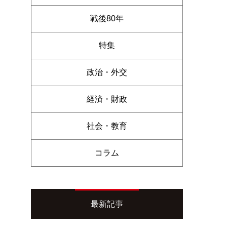
戦後80年
特集
政治・外交
経済・財政
社会・教育
コラム
最新記事