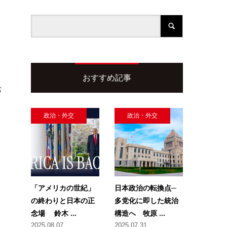
おすすめ記事
お
政治・外交
政治・外交
「アメリカの世紀」
日本政治の転換点─
の終わりと日本の正
多党化に即した統治
念場 鈴木 ...
構造へ 牧原 ...
2025.08.07
2025.07.31