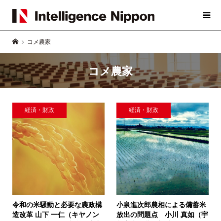
コメ農家
コメ農家
経済・財政
経済・財政
令和の米騒動と必要な農政構
小泉進次郎農相による備蓄米
造改革
山下 一仁（キヤノン
放出の問題点
小川 真如（宇