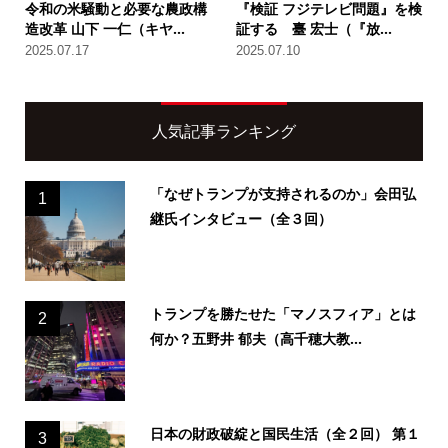
令和の米騒動と必要な農政構
『検証 フジテレビ問題』を検
造改革 山下 一仁（キヤ...
証する 臺 宏士（『放...
2025.07.17
2025.07.10
人気記事ランキング
「なぜトランプが支持されるのか」会田弘
1
継氏インタビュー（全３回）
トランプを勝たせた「マノスフィア」とは
2
何か？五野井 郁夫（高千穂大教...
日本の財政破綻と国民生活（全２回） 第１
3