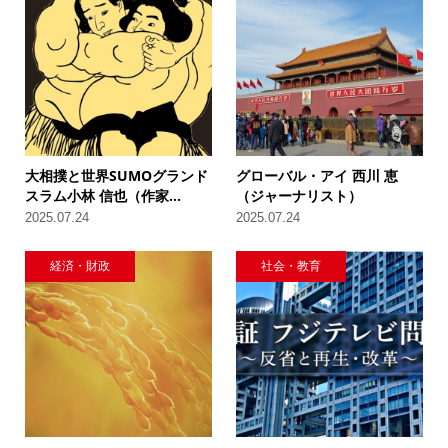
大相撲と世界SUMOグランド
グローバル・アイ 西川 恵
スラム小林 信也（作家...
（ジャーナリスト）
2025.07.24
2025.07.24
経済・財政
社会・教育