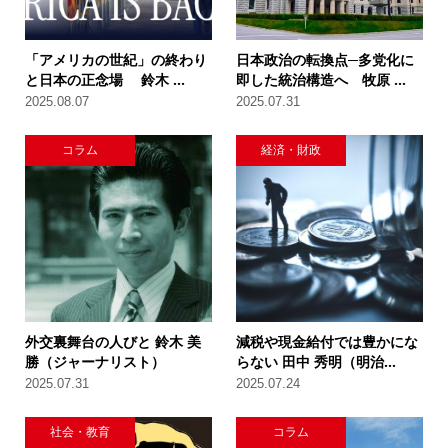
「アメリカの世紀」の終わり
日本政治の転換点─多党化に
と日本の正念場 鈴木 ...
即した統治構造へ 牧原 ...
2025.08.07
2025.07.31
コラム
経済・財政
外交裏舞台の人びと 鈴木 美
減税や現金給付では豊かにな
勝（ジャーナリスト）
らない 田中 秀明（明治...
2025.07.31
2025.07.24
社会・教育
コラム