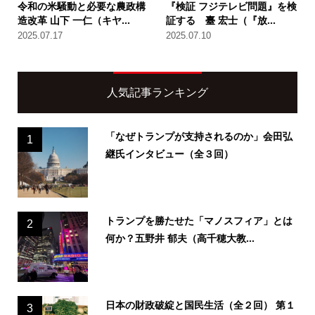
令和の米騒動と必要な農政構
『検証 フジテレビ問題』を検
造改革 山下 一仁（キヤ...
証する 臺 宏士（『放...
2025.07.17
2025.07.10
人気記事ランキング
「なぜトランプが支持されるのか」会田弘
1
継氏インタビュー（全３回）
トランプを勝たせた「マノスフィア」とは
2
何か？五野井 郁夫（高千穂大教...
日本の財政破綻と国民生活（全２回） 第１
3