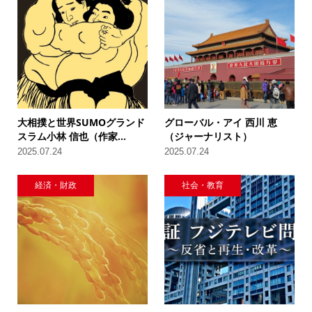
大相撲と世界SUMOグランド
グローバル・アイ 西川 恵
スラム小林 信也（作家...
（ジャーナリスト）
2025.07.24
2025.07.24
経済・財政
社会・教育