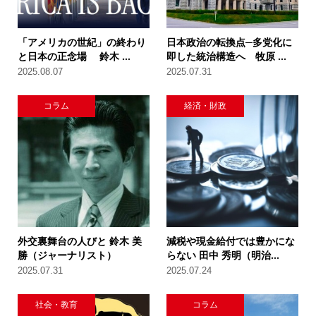
「アメリカの世紀」の終わり
日本政治の転換点─多党化に
と日本の正念場 鈴木 ...
即した統治構造へ 牧原 ...
2025.08.07
2025.07.31
コラム
経済・財政
外交裏舞台の人びと 鈴木 美
減税や現金給付では豊かにな
勝（ジャーナリスト）
らない 田中 秀明（明治...
2025.07.31
2025.07.24
社会・教育
コラム