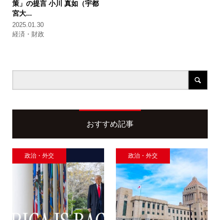
策」の提言
小川 真如（宇都
宮大...
2025.01.30
経済・財政
おすすめ記事
政治・外交
政治・外交