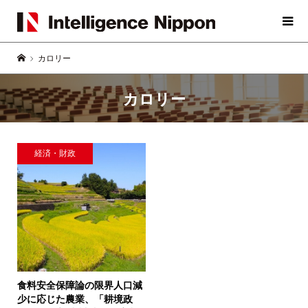
カロリー
カロリー
経済・財政
食料安全保障論の限界
人口減
少に応じた農業、「耕境政