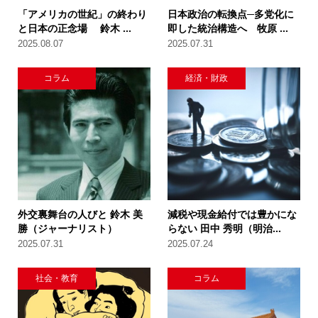
「アメリカの世紀」の終わり
日本政治の転換点─多党化に
と日本の正念場 鈴木 ...
即した統治構造へ 牧原 ...
2025.08.07
2025.07.31
コラム
経済・財政
外交裏舞台の人びと 鈴木 美
減税や現金給付では豊かにな
勝（ジャーナリスト）
らない 田中 秀明（明治...
2025.07.31
2025.07.24
社会・教育
コラム