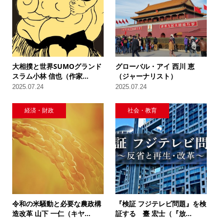
大相撲と世界SUMOグランド
グローバル・アイ 西川 恵
スラム小林 信也（作家...
（ジャーナリスト）
2025.07.24
2025.07.24
経済・財政
社会・教育
令和の米騒動と必要な農政構
『検証 フジテレビ問題』を検
造改革 山下 一仁（キヤ...
証する 臺 宏士（『放...