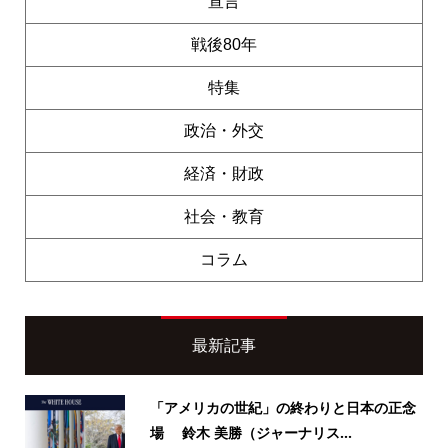
宣言
戦後80年
特集
政治・外交
経済・財政
社会・教育
コラム
最新記事
「アメリカの世紀」の終わりと日本の正念
場 鈴木 美勝（ジャーナリス...