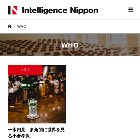
WHO
WHO
コラム
一水四見 多角的に世界を見
る
小倉孝保