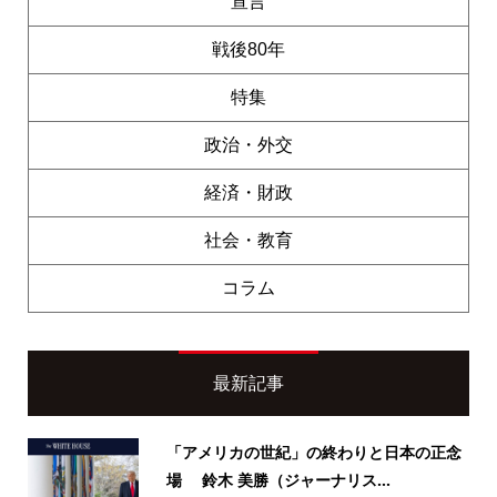
宣言
戦後80年
特集
政治・外交
経済・財政
社会・教育
コラム
最新記事
「アメリカの世紀」の終わりと日本の正念
場 鈴木 美勝（ジャーナリス...