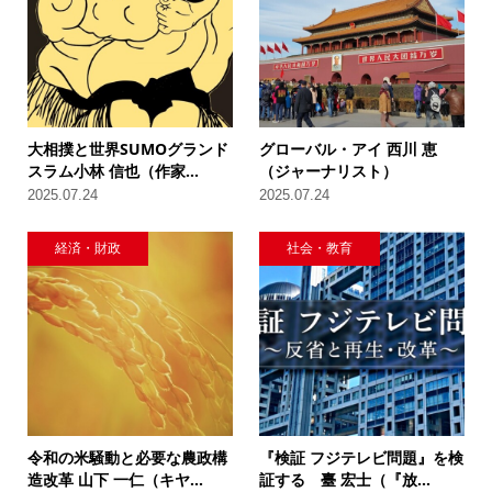
大相撲と世界SUMOグランド
グローバル・アイ 西川 恵
スラム小林 信也（作家...
（ジャーナリスト）
2025.07.24
2025.07.24
経済・財政
社会・教育
令和の米騒動と必要な農政構
『検証 フジテレビ問題』を検
造改革 山下 一仁（キヤ...
証する 臺 宏士（『放...