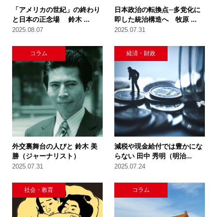
「アメリカの世紀」の終わり
日本政治の転換点─多党化に
と日本の正念場 鈴木 ...
即した統治構造へ 牧原 ...
2025.08.07
2025.07.31
コラム
経済・財政
外交裏舞台の人びと 鈴木 美
減税や現金給付では豊かにな
勝（ジャーナリスト）
らない 田中 秀明（明治...
2025.07.31
2025.07.24
社会・教育
コラム