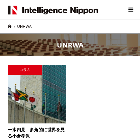
UNRWA
UNRWA
コラム
一水四見 多角的に世界を見
る
小倉孝保