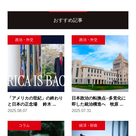
おすすめ記事
政治・外交
政治・外交
「アメリカの世紀」の終わり
日本政治の転換点─多党化に
と日本の正念場 鈴木 ...
即した統治構造へ 牧原 ...
2025.08.07
2025.07.31
コラム
経済・財政