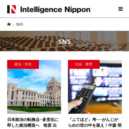
SNS
SNS
政治・外交
社会・教育
日本政治の転換点─多党化に
「ふてほど」考──がんじが
即した統治構造へ
牧原 出
らめの世の中を疑え！
中森 明