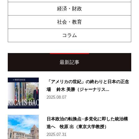
経済・財政
社会・教育
コラム
最新記事
「アメリカの世紀」の終わりと日本の正念
場 鈴木 美勝（ジャーナリス...
2025.08.07
日本政治の転換点─多党化に即した統治構
造へ 牧原 出（東京大学教授）
2025.07.31