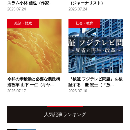
スラム小林 信也（作家...
（ジャーナリスト）
2025.07.24
2025.07.24
経済・財政
社会・教育
令和の米騒動と必要な農政構
『検証 フジテレビ問題』を検
造改革 山下 一仁（キヤ...
証する 臺 宏士（『放...
2025.07.17
2025.07.10
人気記事ランキング