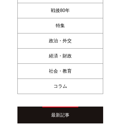
戦後80年
特集
政治・外交
経済・財政
社会・教育
コラム
最新記事