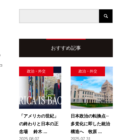
おすすめ記事
の
中
政治・外交
政治・外交
「アメリカの世紀」
日本政治の転換点─
の終わりと日本の正
多党化に即した統治
念場 鈴木 ...
構造へ 牧原 ...
2025.08.07
2025.07.31