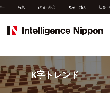
0年
特集
政治・外交
経済・財政
社会・
K字トレンド