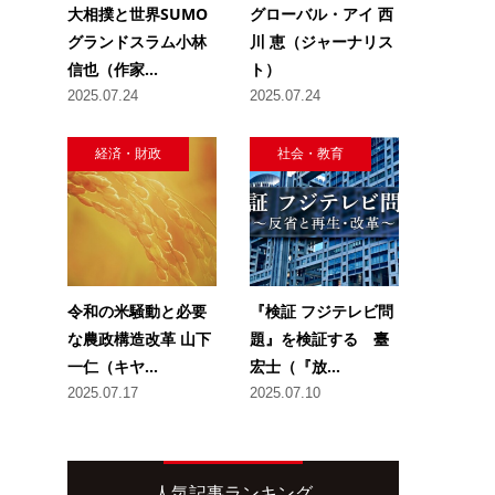
大相撲と世界SUMO
グローバル・アイ 西
グランドスラム小林
川 恵（ジャーナリス
信也（作家...
ト）
2025.07.24
2025.07.24
経済・財政
社会・教育
令和の米騒動と必要
『検証 フジテレビ問
な農政構造改革 山下
題』を検証する 臺
一仁（キヤ...
宏士（『放...
2025.07.17
2025.07.10
人気記事ランキング