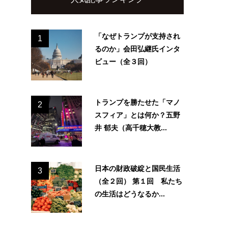
「なぜトランプが支持され
1
るのか」会田弘継氏インタ
ビュー（全３回）
トランプを勝たせた「マノ
2
スフィア」とは何か？五野
井 郁夫（高千穂大教...
日本の財政破綻と国民生活
3
（全２回） 第１回 私たち
の生活はどうなるか...