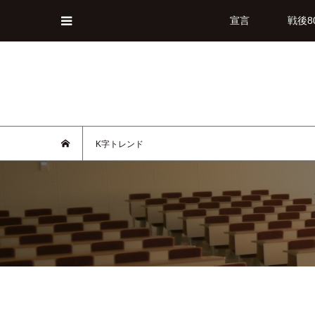
宣言
戦後8
K字トレンド