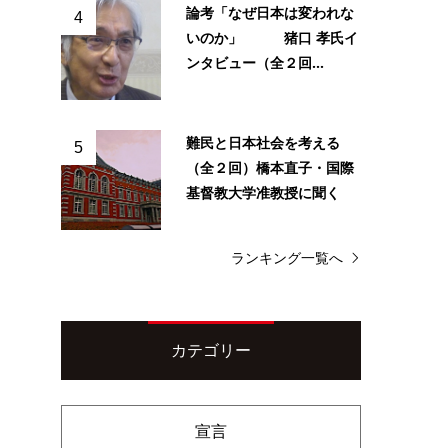
論考「なぜ日本は変われな
4
いのか」 猪口 孝氏イ
ンタビュー（全２回...
難民と日本社会を考える
5
（全２回）橋本直子・国際
基督教大学准教授に聞く
ランキング一覧へ
カテゴリー
宣言