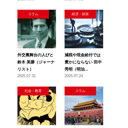
コラム
経済・財政
外交裏舞台の人びと
減税や現金給付では
鈴木 美勝（ジャーナ
豊かにならない 田中
リスト）
秀明（明治...
2025.07.31
2025.07.24
社会・教育
コラム