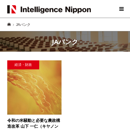
JAバンク
JAバンク
経済・財政
令和の米騒動と必要な農政構
造改革
山下 一仁（キヤノン