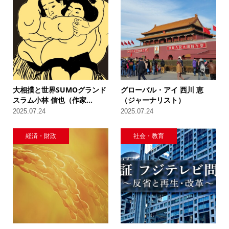
大相撲と世界SUMOグランド
グローバル・アイ 西川 恵
スラム小林 信也（作家...
（ジャーナリスト）
2025.07.24
2025.07.24
経済・財政
社会・教育