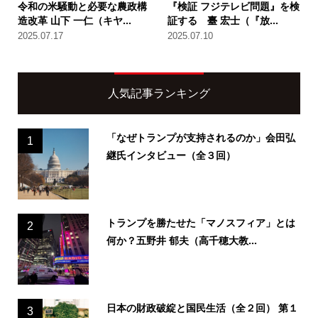
令和の米騒動と必要な農政構
『検証 フジテレビ問題』を検
造改革 山下 一仁（キヤ...
証する 臺 宏士（『放...
2025.07.17
2025.07.10
人気記事ランキング
「なぜトランプが支持されるのか」会田弘
1
継氏インタビュー（全３回）
トランプを勝たせた「マノスフィア」とは
2
何か？五野井 郁夫（高千穂大教...
日本の財政破綻と国民生活（全２回） 第１
3