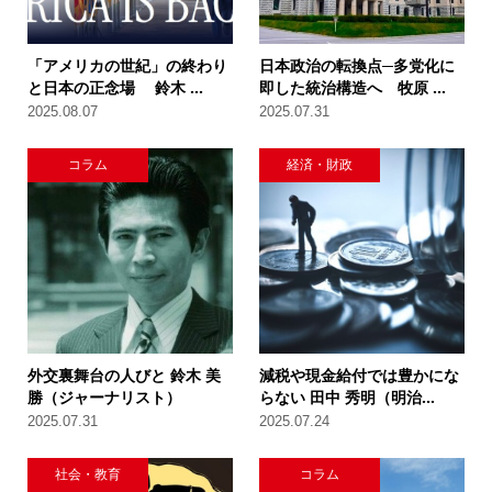
「アメリカの世紀」の終わり
日本政治の転換点─多党化に
と日本の正念場 鈴木 ...
即した統治構造へ 牧原 ...
2025.08.07
2025.07.31
コラム
経済・財政
外交裏舞台の人びと 鈴木 美
減税や現金給付では豊かにな
勝（ジャーナリスト）
らない 田中 秀明（明治...
2025.07.31
2025.07.24
社会・教育
コラム