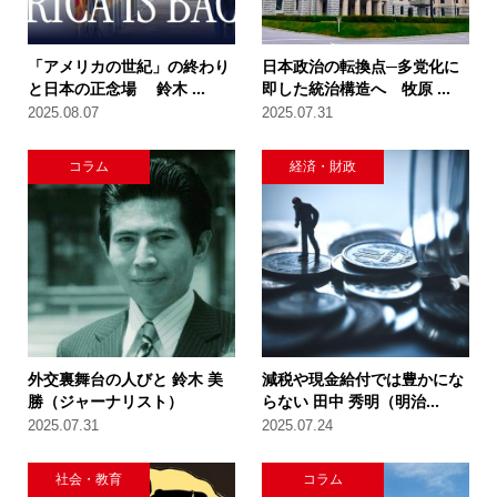
「アメリカの世紀」の終わり
日本政治の転換点─多党化に
と日本の正念場 鈴木 ...
即した統治構造へ 牧原 ...
2025.08.07
2025.07.31
コラム
経済・財政
外交裏舞台の人びと 鈴木 美
減税や現金給付では豊かにな
勝（ジャーナリスト）
らない 田中 秀明（明治...
2025.07.31
2025.07.24
社会・教育
コラム