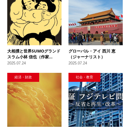
大相撲と世界SUMOグランド
グローバル・アイ 西川 恵
スラム小林 信也（作家...
（ジャーナリスト）
2025.07.24
2025.07.24
経済・財政
社会・教育