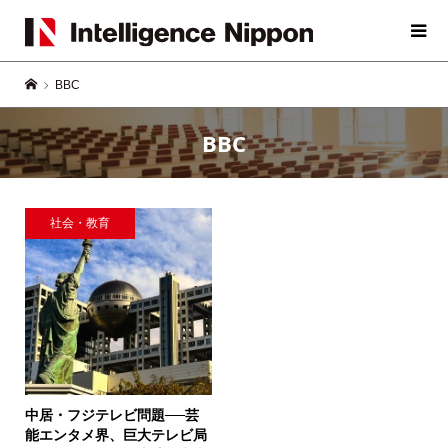
BBC
BBC
社会・教育
中居・フジテレビ問題──芸
能エンタメ界、巨大テレビ局