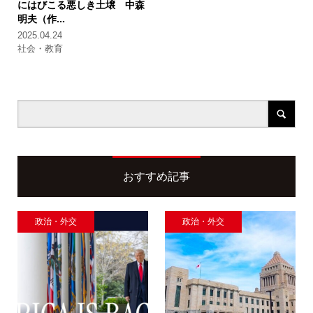
にはびこる悪しき土壌
中森
明夫（作...
2025.04.24
社会・教育
おすすめ記事
政治・外交
政治・外交