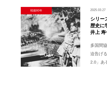
2025.03.27
戦後80年
シリー
歴史に
井上 寿一
多国間協
迫告げ
2.0」