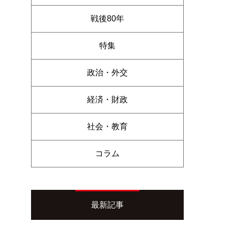
戦後80年
特集
政治・外交
経済・財政
社会・教育
コラム
最新記事