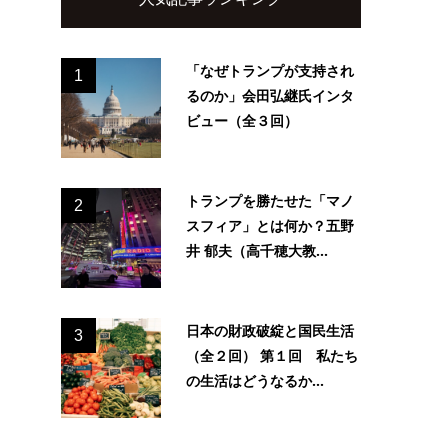
「なぜトランプが支持され
1
るのか」会田弘継氏インタ
ビュー（全３回）
トランプを勝たせた「マノ
2
スフィア」とは何か？五野
井 郁夫（高千穂大教...
日本の財政破綻と国民生活
3
（全２回） 第１回 私たち
の生活はどうなるか...