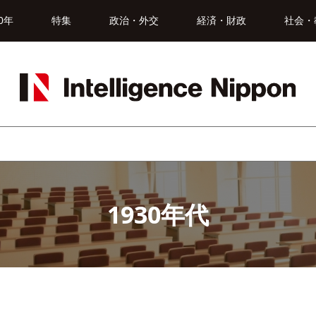
0年
特集
政治・外交
経済・財政
社会・
1930年代