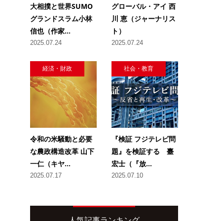
大相撲と世界SUMO
グローバル・アイ 西
グランドスラム小林
川 恵（ジャーナリス
信也（作家...
ト）
2025.07.24
2025.07.24
経済・財政
社会・教育
令和の米騒動と必要
『検証 フジテレビ問
な農政構造改革 山下
題』を検証する 臺
一仁（キヤ...
宏士（『放...
2025.07.17
2025.07.10
人気記事ランキング