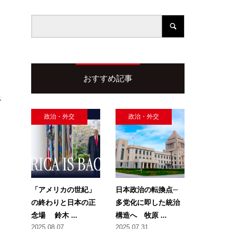
おすすめ記事
急
政治・外交
政治・外交
「アメリカの世紀」
日本政治の転換点─
の終わりと日本の正
多党化に即した統治
念場 鈴木 ...
構造へ 牧原 ...
2025.08.07
2025.07.31