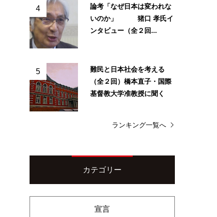
論考「なぜ日本は変われな
4
いのか」 猪口 孝氏イ
ンタビュー（全２回...
難民と日本社会を考える
5
（全２回）橋本直子・国際
基督教大学准教授に聞く
ランキング一覧へ
カテゴリー
宣言