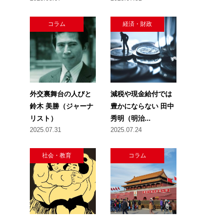
コラム
経済・財政
外交裏舞台の人びと
減税や現金給付では
鈴木 美勝（ジャーナ
豊かにならない 田中
リスト）
秀明（明治...
2025.07.31
2025.07.24
社会・教育
コラム