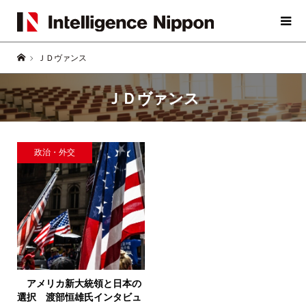
ＪＤヴァンス
ＪＤヴァンス
政治・外交
アメリカ新大統領と日本の
選択
渡部恒雄氏インタビュ