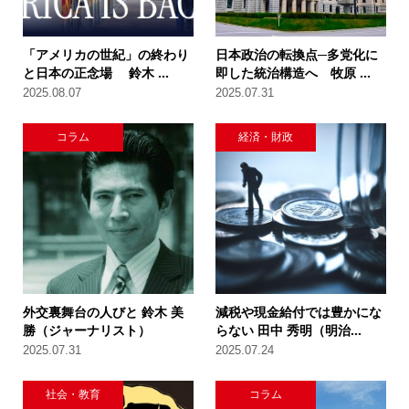
「アメリカの世紀」の終わり
日本政治の転換点─多党化に
と日本の正念場 鈴木 ...
即した統治構造へ 牧原 ...
2025.08.07
2025.07.31
コラム
経済・財政
外交裏舞台の人びと 鈴木 美
減税や現金給付では豊かにな
勝（ジャーナリスト）
らない 田中 秀明（明治...
2025.07.31
2025.07.24
社会・教育
コラム