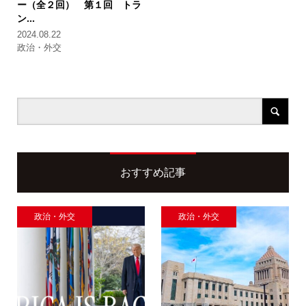
ー（全２回）
第１回 トラ
ン...
2024.08.22
政治・外交
おすすめ記事
政治・外交
政治・外交