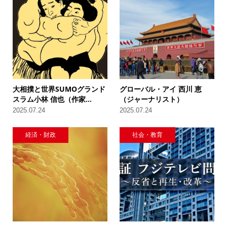
大相撲と世界SUMOグランド
グローバル・アイ 西川 恵
スラム小林 信也（作家...
（ジャーナリスト）
2025.07.24
2025.07.24
経済・財政
社会・教育