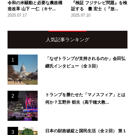
令和の米騒動と必要な農政構
『検証 フジテレビ問題』を検
造改革 山下 一仁（キヤ...
証する 臺 宏士（『放...
2025.07.17
2025.07.10
人気記事ランキング
「なぜトランプが支持されるのか」会田弘
1
継氏インタビュー（全３回）
トランプを勝たせた「マノスフィア」とは
2
何か？五野井 郁夫（高千穂大教...
日本の財政破綻と国民生活（全２回） 第１
3