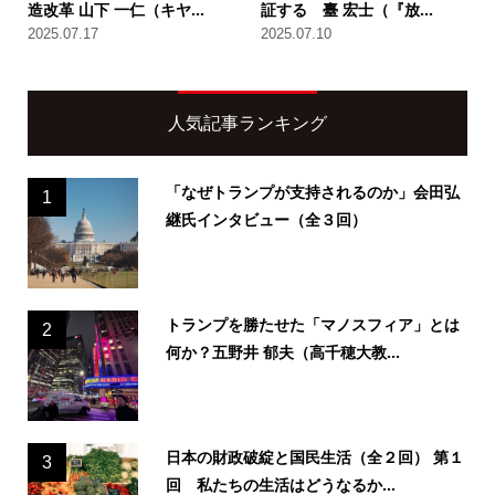
造改革 山下 一仁（キヤ...
証する 臺 宏士（『放...
2025.07.17
2025.07.10
人気記事ランキング
「なぜトランプが支持されるのか」会田弘
1
継氏インタビュー（全３回）
トランプを勝たせた「マノスフィア」とは
2
何か？五野井 郁夫（高千穂大教...
日本の財政破綻と国民生活（全２回） 第１
3
回 私たちの生活はどうなるか...