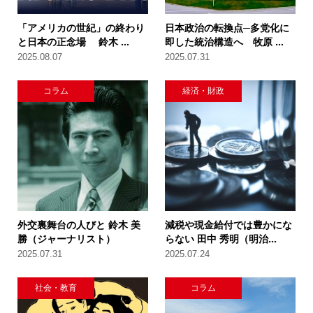
「アメリカの世紀」の終わり
日本政治の転換点─多党化に
と日本の正念場 鈴木 ...
即した統治構造へ 牧原 ...
2025.08.07
2025.07.31
コラム
経済・財政
外交裏舞台の人びと 鈴木 美
減税や現金給付では豊かにな
勝（ジャーナリスト）
らない 田中 秀明（明治...
2025.07.31
2025.07.24
社会・教育
コラム