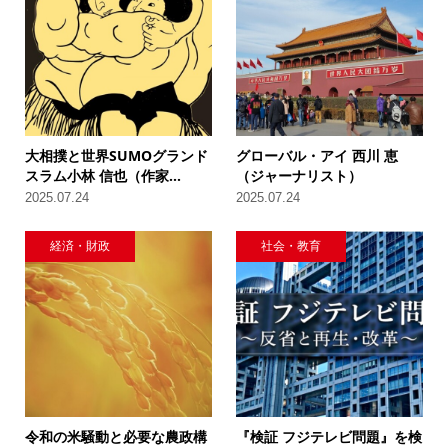
大相撲と世界SUMOグランド
グローバル・アイ 西川 恵
スラム小林 信也（作家...
（ジャーナリスト）
2025.07.24
2025.07.24
経済・財政
社会・教育
令和の米騒動と必要な農政構
『検証 フジテレビ問題』を検