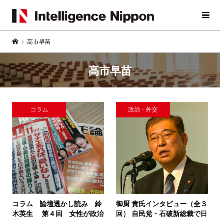
高市早苗
高市早苗
コラム
政治・外交
コラム 論壇透かし読み 鈴
御厨 貴氏インタビュー（全３
木英生
第４回 女性が政治
回）
自民党・石破新総裁で日