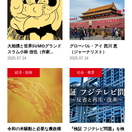
大相撲と世界SUMOグランド
グローバル・アイ 西川 恵
スラム小林 信也（作家...
（ジャーナリスト）
2025.07.24
2025.07.24
経済・財政
社会・教育
令和の米騒動と必要な農政構
『検証 フジテレビ問題』を検