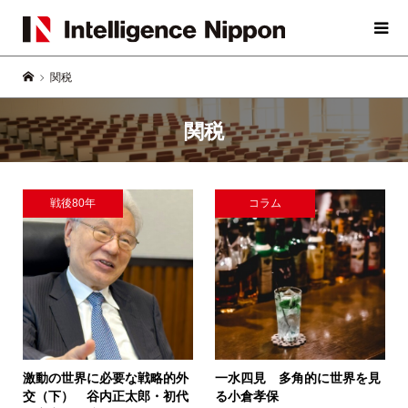
関税
関税
戦後80年
コラム
激動の世界に必要な戦略的外
一水四見 多角的に世界を見
交（下）
谷内正太郎・初代
る
小倉孝保