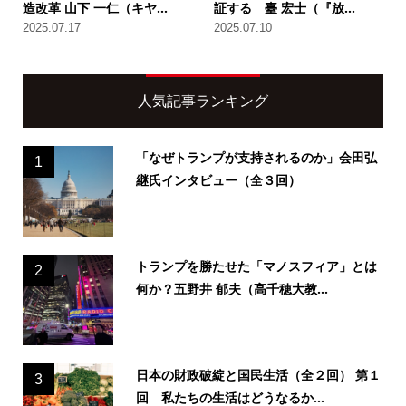
造改革 山下 一仁（キヤ...
証する 臺 宏士（『放...
2025.07.17
2025.07.10
人気記事ランキング
「なぜトランプが支持されるのか」会田弘
1
継氏インタビュー（全３回）
トランプを勝たせた「マノスフィア」とは
2
何か？五野井 郁夫（高千穂大教...
日本の財政破綻と国民生活（全２回） 第１
3
回 私たちの生活はどうなるか...