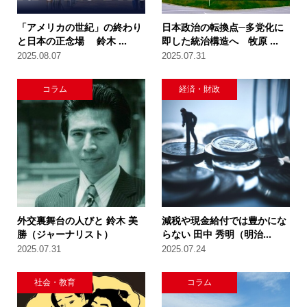
「アメリカの世紀」の終わり
日本政治の転換点─多党化に
と日本の正念場 鈴木 ...
即した統治構造へ 牧原 ...
2025.08.07
2025.07.31
コラム
経済・財政
外交裏舞台の人びと 鈴木 美
減税や現金給付では豊かにな
勝（ジャーナリスト）
らない 田中 秀明（明治...
2025.07.31
2025.07.24
社会・教育
コラム