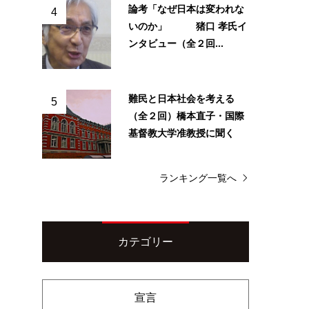
論考「なぜ日本は変われな
4
いのか」 猪口 孝氏イ
ンタビュー（全２回...
難民と日本社会を考える
5
（全２回）橋本直子・国際
基督教大学准教授に聞く
ランキング一覧へ
カテゴリー
宣言