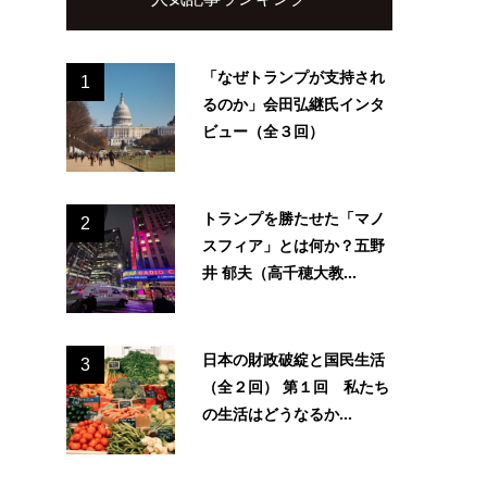
「なぜトランプが支持され
1
るのか」会田弘継氏インタ
ビュー（全３回）
トランプを勝たせた「マノ
2
スフィア」とは何か？五野
井 郁夫（高千穂大教...
日本の財政破綻と国民生活
3
（全２回） 第１回 私たち
の生活はどうなるか...