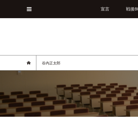
宣言
戦後8
谷内正太郎