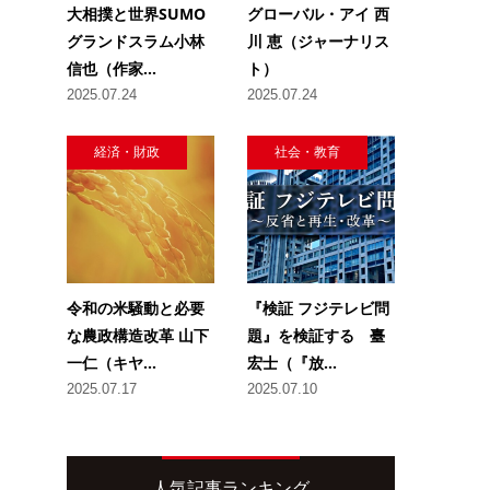
大相撲と世界SUMO
グローバル・アイ 西
グランドスラム小林
川 恵（ジャーナリス
信也（作家...
ト）
2025.07.24
2025.07.24
経済・財政
社会・教育
令和の米騒動と必要
『検証 フジテレビ問
な農政構造改革 山下
題』を検証する 臺
一仁（キヤ...
宏士（『放...
2025.07.17
2025.07.10
人気記事ランキング