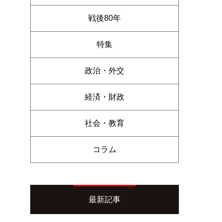
戦後80年
特集
政治・外交
経済・財政
社会・教育
コラム
最新記事