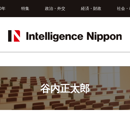
0年
特集
政治・外交
経済・財政
社会・
谷内正太郎