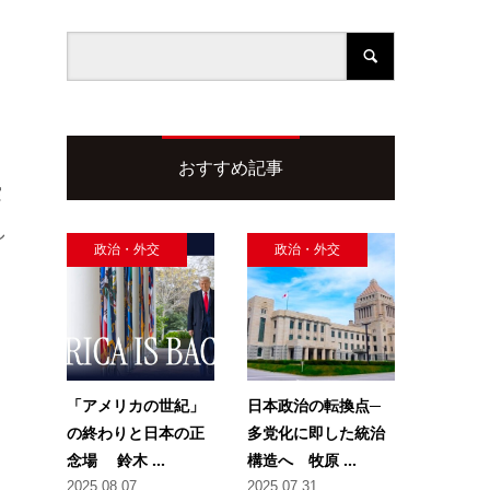
おすすめ記事
索
し
政治・外交
政治・外交
「アメリカの世紀」
日本政治の転換点─
の終わりと日本の正
多党化に即した統治
念場 鈴木 ...
構造へ 牧原 ...
2025.08.07
2025.07.31