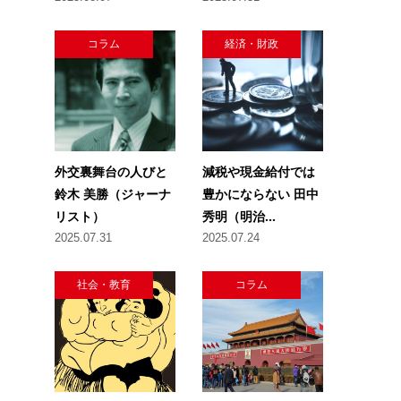
コラム
経済・財政
外交裏舞台の人びと
減税や現金給付では
鈴木 美勝（ジャーナ
豊かにならない 田中
リスト）
秀明（明治...
2025.07.31
2025.07.24
社会・教育
コラム