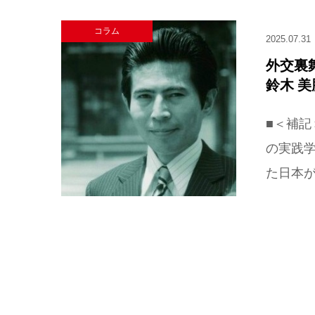
コラム
2025.07.31
外交裏
鈴木 
■＜補記
の実践学
た日本が