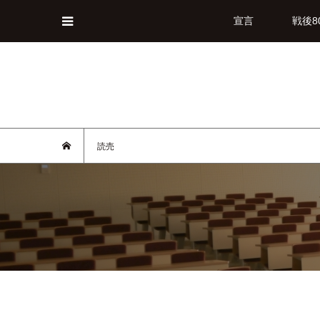
宣言
戦後8
読売