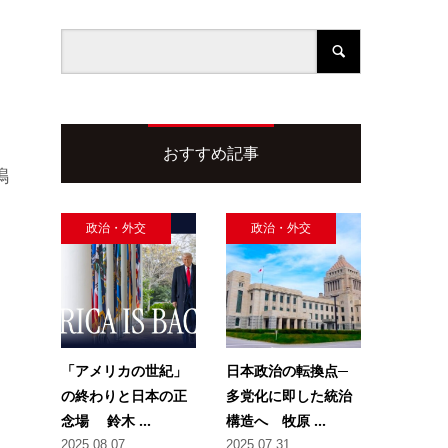
おすすめ記事
嶋
政治・外交
政治・外交
「アメリカの世紀」
日本政治の転換点─
の終わりと日本の正
多党化に即した統治
念場 鈴木 ...
構造へ 牧原 ...
2025.08.07
2025.07.31