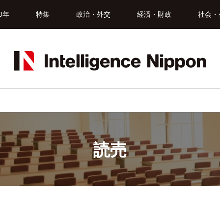
0年
特集
政治・外交
経済・財政
社会・
読売