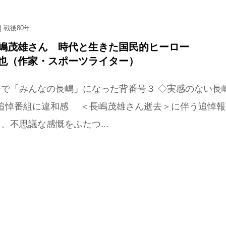
戦後80年
長嶋茂雄さん 時代と生きた国民的ヒーロー
信也（作家・スポーツライター）
合で「みんなの長嶋」になった背番号３ ◇実感のない長
─追悼番組に違和感 ＜長嶋茂雄さん逝去＞に伴う追悼報
、不思議な感慨をふたつ...