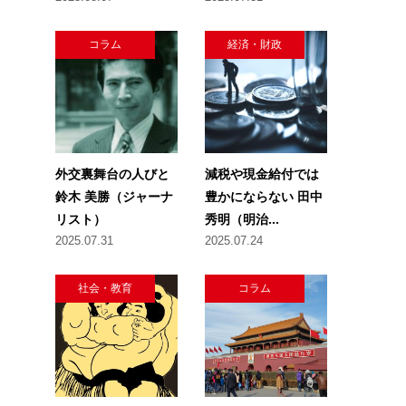
コラム
経済・財政
外交裏舞台の人びと
減税や現金給付では
鈴木 美勝（ジャーナ
豊かにならない 田中
リスト）
秀明（明治...
2025.07.31
2025.07.24
社会・教育
コラム