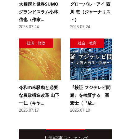
大相撲と世界SUMO
グローバル・アイ 西
グランドスラム小林
川 恵（ジャーナリス
信也（作家...
ト）
2025.07.24
2025.07.24
経済・財政
社会・教育
令和の米騒動と必要
『検証 フジテレビ問
な農政構造改革 山下
題』を検証する 臺
一仁（キヤ...
宏士（『放...
2025.07.17
2025.07.10
人気記事ランキング