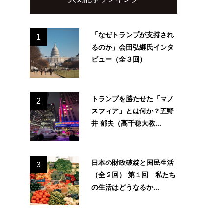
「なぜトランプが支持され
1
るのか」会田弘継氏インタ
ビュー（全３回）
トランプを勝たせた「マノ
2
スフィア」とは何か？五野
井 郁夫（高千穂大教...
日本の財政破綻と国民生活
3
（全２回） 第１回 私たち
の生活はどうなるか...