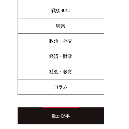
戦後80年
特集
政治・外交
経済・財政
社会・教育
コラム
最新記事