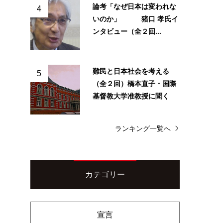
論考「なぜ日本は変われな
4
いのか」 猪口 孝氏イ
ンタビュー（全２回...
難民と日本社会を考える
5
（全２回）橋本直子・国際
基督教大学准教授に聞く
ランキング一覧へ
カテゴリー
宣言