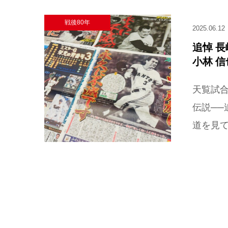
戦後80年
2025.06.12
追悼 
小林 
天覧試
伝説─
道を見て