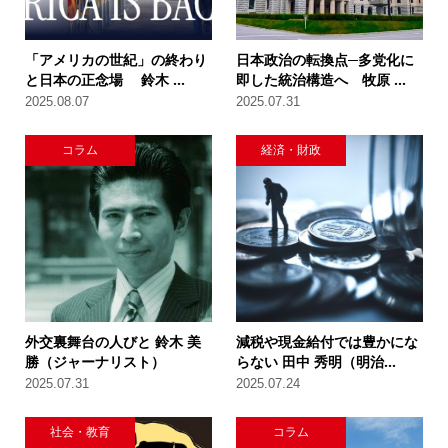
「アメリカの世紀」の終わり
日本政治の転換点─多党化に
と日本の正念場 鈴木 ...
即した統治構造へ 牧原 ...
2025.08.07
2025.07.31
コラム
経済・財政
外交裏舞台の人びと 鈴木 美
減税や現金給付では豊かにな
勝（ジャーナリスト）
らない 田中 秀明（明治...
2025.07.31
2025.07.24
社会・教育
コラム