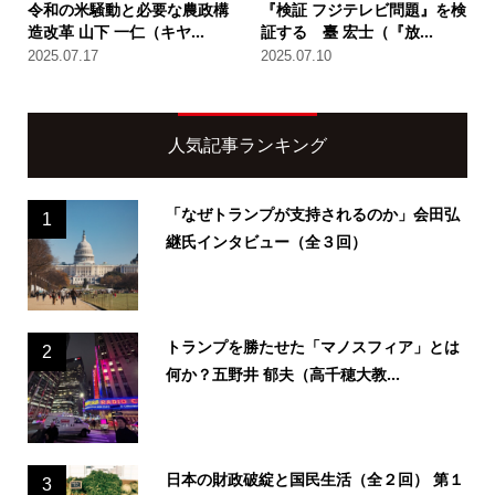
令和の米騒動と必要な農政構
『検証 フジテレビ問題』を検
造改革 山下 一仁（キヤ...
証する 臺 宏士（『放...
2025.07.17
2025.07.10
人気記事ランキング
「なぜトランプが支持されるのか」会田弘
1
継氏インタビュー（全３回）
トランプを勝たせた「マノスフィア」とは
2
何か？五野井 郁夫（高千穂大教...
日本の財政破綻と国民生活（全２回） 第１
3