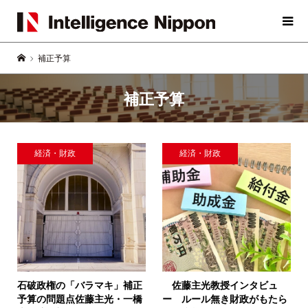
補正予算
補正予算
経済・財政
経済・財政
石破政権の「バラマキ」補正
佐藤主光教授インタビュ
予算の問題点
佐藤主光・一橋
ー
ルール無き財政がもたら