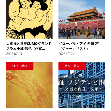
大相撲と世界SUMOグランド
グローバル・アイ 西川 恵
スラム小林 信也（作家...
（ジャーナリスト）
2025.07.24
2025.07.24
経済・財政
社会・教育