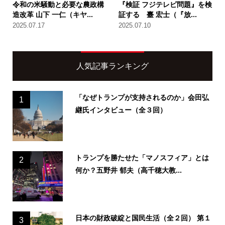
令和の米騒動と必要な農政構
『検証 フジテレビ問題』を検
造改革 山下 一仁（キヤ...
証する 臺 宏士（『放...
2025.07.17
2025.07.10
人気記事ランキング
「なぜトランプが支持されるのか」会田弘
1
継氏インタビュー（全３回）
トランプを勝たせた「マノスフィア」とは
2
何か？五野井 郁夫（高千穂大教...
日本の財政破綻と国民生活（全２回） 第１
3