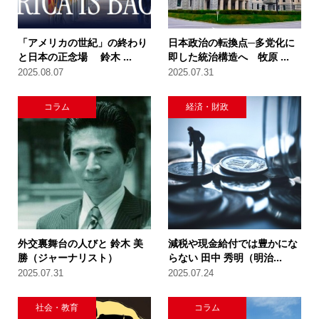
「アメリカの世紀」の終わり
日本政治の転換点─多党化に
と日本の正念場 鈴木 ...
即した統治構造へ 牧原 ...
2025.08.07
2025.07.31
コラム
経済・財政
外交裏舞台の人びと 鈴木 美
減税や現金給付では豊かにな
勝（ジャーナリスト）
らない 田中 秀明（明治...
2025.07.31
2025.07.24
社会・教育
コラム